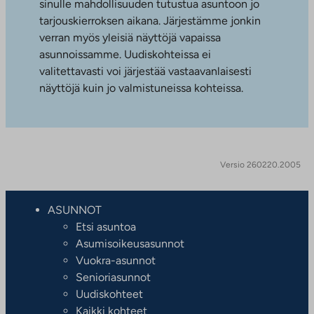
sinulle mahdollisuuden tutustua asuntoon jo
tarjouskierroksen aikana. Järjestämme jonkin
verran myös yleisiä näyttöjä vapaissa
asunnoissamme. Uudiskohteissa ei
valitettavasti voi järjestää vastaavanlaisesti
näyttöjä kuin jo valmistuneissa kohteissa.
Versio 260220.2005
ASUNNOT
Etsi asuntoa
Asumisoikeusasunnot
Vuokra-asunnot
Senioriasunnot
Uudiskohteet
Kaikki kohteet