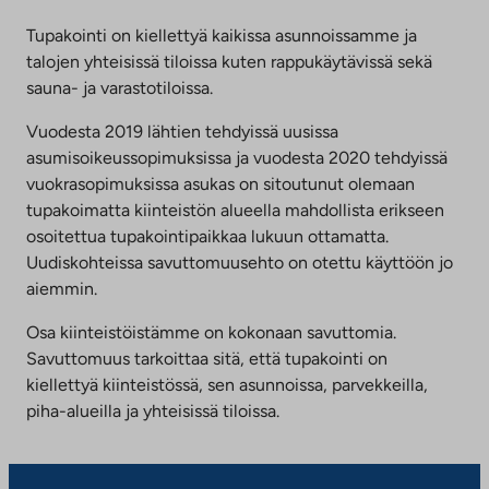
Tupakointi on kiellettyä kaikissa asunnoissamme ja
talojen yhteisissä tiloissa kuten rappukäytävissä sekä
sauna- ja varastotiloissa.
Vuodesta 2019 lähtien tehdyissä uusissa
asumisoikeussopimuksissa ja vuodesta 2020 tehdyissä
vuokrasopimuksissa asukas on sitoutunut olemaan
tupakoimatta kiinteistön alueella mahdollista erikseen
osoitettua tupakointipaikkaa lukuun ottamatta.
Uudiskohteissa savuttomuusehto on otettu käyttöön jo
aiemmin.
Osa kiinteistöistämme on kokonaan savuttomia.
Savuttomuus tarkoittaa sitä, että tupakointi on
kiellettyä kiinteistössä, sen asunnoissa, parvekkeilla,
piha-alueilla ja yhteisissä tiloissa.