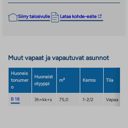
Linkki
Siirry talosivulle
Lataa kohde-esite
vie
ulkopuoliseen
palveluun.
Linkki
aukeaa
Muut vapaat ja vapautuvat asunnot
uuteen
välilehteen
Huoneis
Huoneist
tonumer
m²
Kerros
Tila
otyyppi
o
B 18
3h+kk+s
75,0
1-2/2
Vapaa