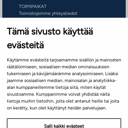
TOIMIPAIKAT
Toimistojemme yhteystiedot
Tämä sivusto käyttää
ASIAKASPALVELUKESKUS
Puh. 045 7734 3777
evästeitä
(arkisin klo 8-16)
info@ta.fi
Käytämme evästeitä tarjoamamme sisällön ja mainosten
räätälöimiseen, sosiaalisen median ominaisuuksien
tukemiseen ja kävijämäärämme analysoimiseen. Lisäksi
jaamme sosiaalisen median, mainosalan ja analytiikka-
Tilaa uutiskirje
alan kumppaneillemme tietoja siitä, miten käytät
sivustoamme. Kumppanimme voivat yhdistää näitä
Mediapankki
tietoja muihin tietoihin, joita olet antanut heille tai joita
on kerätty, kun olet käyttänyt heidän palvelujaan.
Käyttöehdot
Tietosuojaseloste
Saavutettavuusseloste
Salli kaikki evästeet