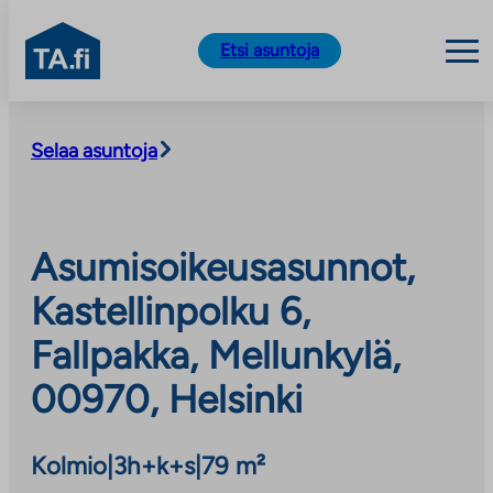
TA.fi
Etsi asuntoja
Siirry
sisältöön
Selaa asuntoja
Asumisoikeusasunnot,
Kastellinpolku 6,
Fallpakka, Mellunkylä,
00970, Helsinki
Kolmio
|
3h+k+s
|
79 m²