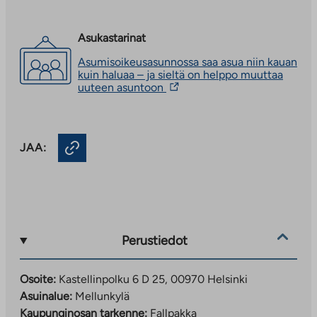
Asukastarinat
Asumisoikeusasunnossa saa asua niin kauan
kuin haluaa – ja sieltä on helppo muuttaa
Linkki
uuteen asuntoon
vie
ulkopuoliseen
palveluun.
Linkki
JAA:
aukeaa
uuteen
välilehteen
Perustiedot
Osoite:
Kastellinpolku 6 D 25, 00970 Helsinki
Asuinalue:
Mellunkylä
Kaupunginosan tarkenne:
Fallpakka