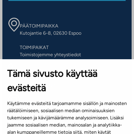
PÄÄTOIMIPAIKKA
Kutojantie 6-8, 02630 Espoo
TOIMIPAIKAT
Toimistojemme yhteystiedot
Tämä sivusto käyttää
ASIAKASPALVELUKESKUS
Puh. 045 7734 3777
evästeitä
(arkisin klo 8-16)
info@ta.fi
Käytämme evästeitä tarjoamamme sisällön ja mainosten
räätälöimiseen, sosiaalisen median ominaisuuksien
tukemiseen ja kävijämäärämme analysoimiseen. Lisäksi
jaamme sosiaalisen median, mainosalan ja analytiikka-
Tilaa uutiskirje
alan kumppaneillemme tietoja siitä, miten käytät