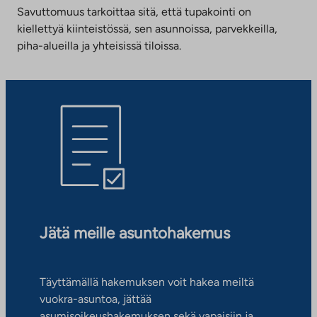
Savuttomuus tarkoittaa sitä, että tupakointi on
kiellettyä kiinteistössä, sen asunnoissa, parvekkeilla,
piha-alueilla ja yhteisissä tiloissa.
Jätä meille asuntohakemus
Täyttämällä hakemuksen voit hakea meiltä
vuokra-asuntoa, jättää
asumisoikeushakemuksen sekä vapaisiin ja