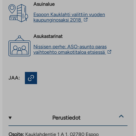
Asuinalue
Espoon Kauklahti valittiin vuoden
Linkki
kaupunginosaksi 2018
vie
ulkopuoliseen
palveluun.
Asukastarinat
Linkki
Nissisen perhe: ASO-asunto paras
aukeaa
Linkki
vaihtoehto omakotitaloa etsiessä
uuteen
vie
välilehteen
ulkopuoliseen
palveluun.
Linkki
JAA:
aukeaa
uuteen
välilehteen
Perustiedot
Osoite:
Kauklahdentie 1 A 1, 02780 Espoo