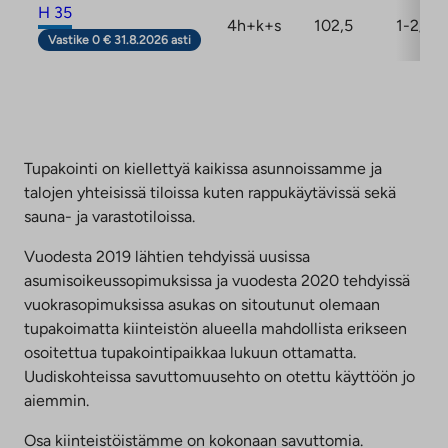
H 35
4h+k+s
102,5
1-2/2
Vastike 0 € 31.8.2026 asti
Tupakointi on kiellettyä kaikissa asunnoissamme ja
talojen yhteisissä tiloissa kuten rappukäytävissä sekä
sauna- ja varastotiloissa.
Vuodesta 2019 lähtien tehdyissä uusissa
asumisoikeussopimuksissa ja vuodesta 2020 tehdyissä
vuokrasopimuksissa asukas on sitoutunut olemaan
tupakoimatta kiinteistön alueella mahdollista erikseen
osoitettua tupakointipaikkaa lukuun ottamatta.
Uudiskohteissa savuttomuusehto on otettu käyttöön jo
aiemmin.
Osa kiinteistöistämme on kokonaan savuttomia.