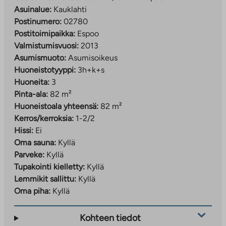
Asuinalue:
Kauklahti
Postinumero:
02780
Postitoimipaikka:
Espoo
Valmistumisvuosi:
2013
Asumismuoto:
Asumisoikeus
Huoneistotyyppi:
3h+k+s
Huoneita:
3
Pinta-ala:
82 m²
Huoneistoala yhteensä:
82 m²
Kerros/kerroksia:
1-2/2
Hissi:
Ei
Oma sauna:
Kyllä
Parveke:
Kyllä
Tupakointi kielletty:
Kyllä
Lemmikit sallittu:
Kyllä
Oma piha:
Kyllä
Kohteen tiedot