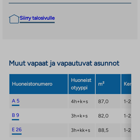
Siirry talosivulle
Muut vapaat ja vapautuvat asunnot
Huoneist
Huoneistonumero
m²
Kerros
otyyppi
A 5
4h+k+s
87,0
1-2/2
B 9
3h+k+s
82,0
1-2/2
E 26
3h+kk+s
88,5
1-2/2