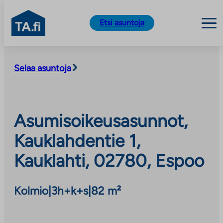
TA.fi
Etsi asuntoja
Siirry
sisältöön
Selaa asuntoja
Asumisoikeusasunnot,
Kauklahdentie 1,
Kauklahti, 02780, Espoo
Kolmio
|
3h+k+s
|
82 m²