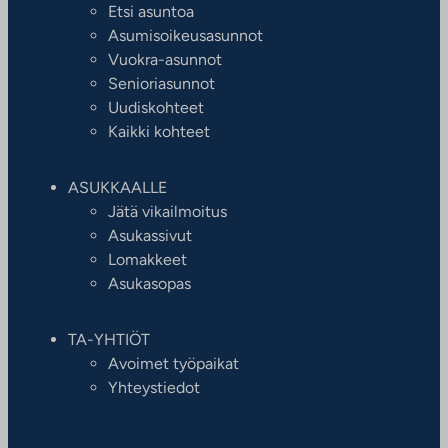
Etsi asuntoa
Asumisoikeusasunnot
Vuokra-asunnot
Senioriasunnot
Uudiskohteet
Kaikki kohteet
ASUKKAALLE
Jätä vikailmoitus
Asukassivut
Lomakkeet
Asukasopas
TA-YHTIÖT
Avoimet työpaikat
Yhteystiedot