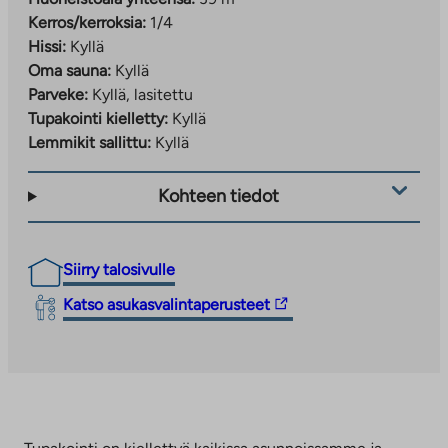
Kerros/kerroksia:
1/4
Hissi:
Kyllä
Oma sauna:
Kyllä
Parveke:
Kyllä, lasitettu
Tupakointi kielletty:
Kyllä
Lemmikit sallittu:
Kyllä
Kohteen tiedot
Siirry talosivulle
Linkki
Katso asukasvalintaperusteet
vie
ulkopuoliseen
palveluun.
Linkki
aukeaa
uuteen