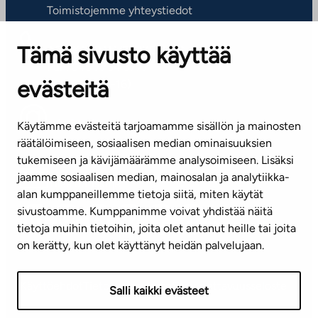
Toimistojemme yhteystiedot
Tämä sivusto käyttää
ASIAKASPALVELUKESKUS
Puh. 045 7734 3777
evästeitä
(arkisin klo 8-16)
info@ta.fi
Käytämme evästeitä tarjoamamme sisällön ja mainosten
räätälöimiseen, sosiaalisen median ominaisuuksien
tukemiseen ja kävijämäärämme analysoimiseen. Lisäksi
jaamme sosiaalisen median, mainosalan ja analytiikka-
Tilaa uutiskirje
alan kumppaneillemme tietoja siitä, miten käytät
sivustoamme. Kumppanimme voivat yhdistää näitä
Mediapankki
tietoja muihin tietoihin, joita olet antanut heille tai joita
on kerätty, kun olet käyttänyt heidän palvelujaan.
Käyttöehdot
Tietosuojaseloste
Saavutettavuusseloste
Salli kaikki evästeet