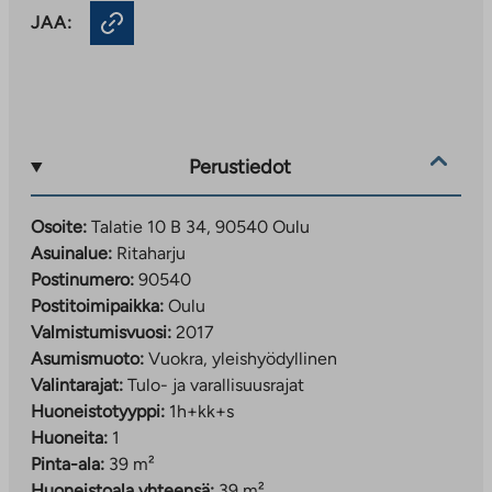
JAA:
Perustiedot
Osoite:
Talatie 10 B 34, 90540 Oulu
Asuinalue:
Ritaharju
Postinumero:
90540
Postitoimipaikka:
Oulu
Valmistumisvuosi:
2017
Asumismuoto:
Vuokra, yleishyödyllinen
Valintarajat:
Tulo- ja varallisuusrajat
Huoneistotyyppi:
1h+kk+s
Huoneita:
1
Pinta-ala:
39 m²
Huoneistoala yhteensä:
39 m²