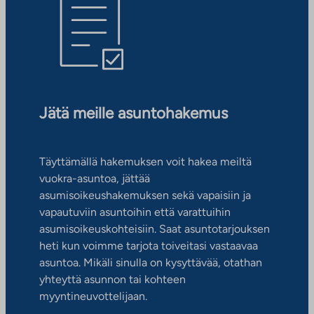
Jätä meille asuntohakemus
Täyttämällä hakemuksen voit hakea meiltä
vuokra-asuntoa, jättää
asumisoikeushakemuksen sekä vapaisiin ja
vapautuviin asuntoihin että varattuihin
asumisoikeuskohteisiin. Saat asuntotarjouksen
heti kun voimme tarjota toiveitasi vastaavaa
asuntoa. Mikäli sinulla on kysyttävää, otathan
yhteyttä asunnon tai kohteen
myyntineuvottelijaan.