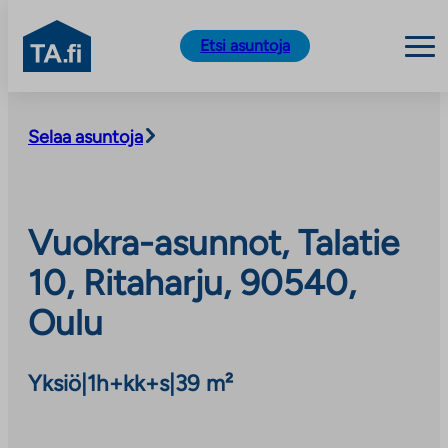
TA.fi
Etsi asuntoja
Siirry
sisältöön
Selaa asuntoja
Vuokra-asunnot, Talatie
10, Ritaharju, 90540,
Oulu
Yksiö
|
1h+kk+s
|
39 m²