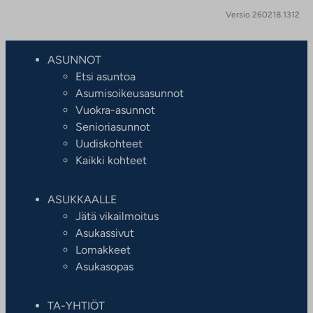
Versio 260218.1312
ASUNNOT
Etsi asuntoa
Asumisoikeusasunnot
Vuokra-asunnot
Senioriasunnot
Uudiskohteet
Kaikki kohteet
ASUKKAALLE
Jätä vikailmoitus
Asukassivut
Lomakkeet
Asukasopas
TA-YHTIÖT