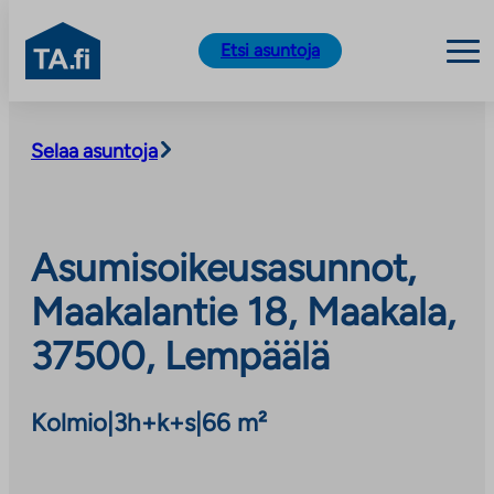
TA.fi
Etsi asuntoja
Siirry
sisältöön
Selaa asuntoja
Asumisoikeusasunnot,
Maakalantie 18, Maakala,
37500, Lempäälä
Kolmio
|
3h+k+s
|
66 m²