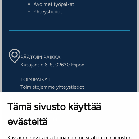
Avoimet työpaikat
Yhteystiedot
PÄÄTOIMIPAIKKA
Kutojantie 6-8, 02630 Espoo
TOIMIPAIKAT
Toimistojemme yhteystiedot
Tämä sivusto käyttää
ASIAKASPALVELUKESKUS
Puh. 045 7734 3777
evästeitä
(arkisin klo 8-16)
info@ta.fi
Käytämme evästeitä tarjoamamme sisällön ja mainosten