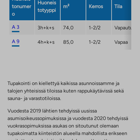
Huoneis
tonumer
m²
Kerros
Tila
totyyppi
o
A 3
3h+k+s
74,0
1-2/2
Vapautuma
A 9
4h+k+s
85,0
1-2/2
Vapaa
Tupakointi on kiellettyä kaikissa asunnoissamme ja
talojen yhteisissä tiloissa kuten rappukäytävissä sekä
sauna- ja varastotiloissa.
Vuodesta 2019 lähtien tehdyissä uusissa
asumisoikeussopimuksissa ja vuodesta 2020 tehdyissä
vuokrasopimuksissa asukas on sitoutunut olemaan
tupakoimatta kiinteistön alueella mahdollista erikseen