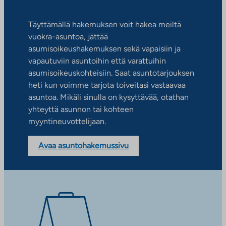
Täyttämällä hakemuksen voit hakea meiltä
vuokra-asuntoa, jättää
asumisoikeushakemuksen sekä vapaisiin ja
vapautuviin asuntoihin että varattuihin
asumisoikeuskohteisiin. Saat asuntotarjouksen
heti kun voimme tarjota toiveitasi vastaavaa
asuntoa. Mikäli sinulla on kysyttävää, otathan
yhteyttä asunnon tai kohteen
myyntineuvottelijaan.
Avaa asuntohakemussivu