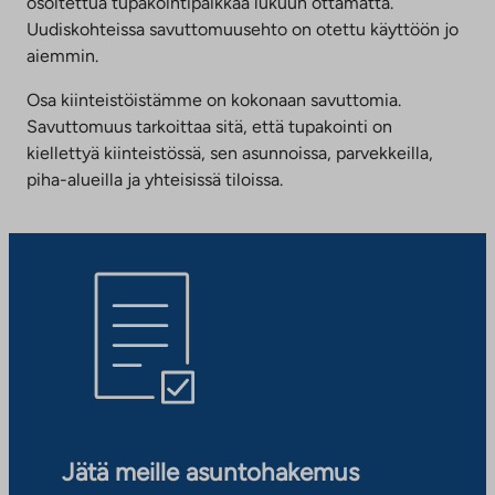
osoitettua tupakointipaikkaa lukuun ottamatta.
Uudiskohteissa savuttomuusehto on otettu käyttöön jo
aiemmin.
Osa kiinteistöistämme on kokonaan savuttomia.
Savuttomuus tarkoittaa sitä, että tupakointi on
kiellettyä kiinteistössä, sen asunnoissa, parvekkeilla,
piha-alueilla ja yhteisissä tiloissa.
Jätä meille asuntohakemus