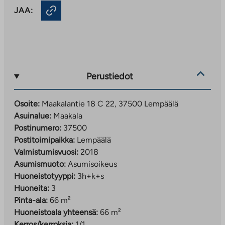
JAA:
Perustiedot
Osoite:
Maakalantie 18 C 22, 37500 Lempäälä
Asuinalue:
Maakala
Postinumero:
37500
Postitoimipaikka:
Lempäälä
Valmistumisvuosi:
2018
Asumismuoto:
Asumisoikeus
Huoneistotyyppi:
3h+k+s
Huoneita:
3
Pinta-ala:
66 m²
Huoneistoala yhteensä:
66 m²
Kerros/kerroksia:
1/1