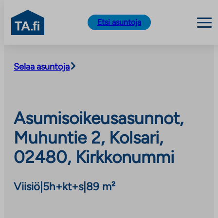
TA.fi
Etsi asuntoja
Siirry
sisältöön
Selaa asuntoja
Asumisoikeusasunnot,
Muhuntie 2, Kolsari,
02480, Kirkkonummi
Viisiö
|
5h+kt+s
|
89 m²