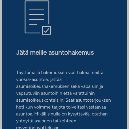
Jätä meille asuntohakemus
Täyttämällä hakemuksen voit hakea meiltä
vuokra-asuntoa, jättää
asumisoikeushakemuksen sekä vapaisiin ja
vapautuviin asuntoihin että varattuihin
asumisoikeuskohteisiin. Saat asuntotarjouksen
heti kun voimme tarjota toiveitasi vastaavaa
asuntoa. Mikäli sinulla on kysyttävää, otathan
yhteyttä asunnon tai kohteen
myyntineuvottelijaan.