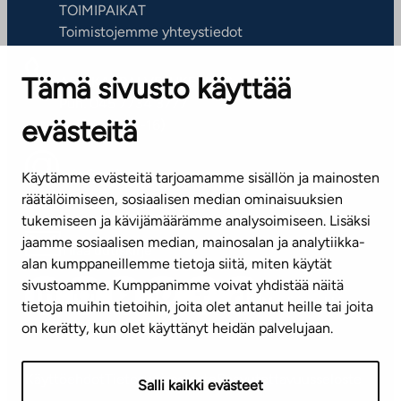
TOIMIPAIKAT
Toimistojemme yhteystiedot
Tämä sivusto käyttää
ASIAKASPALVELUKESKUS
Puh. 045 7734 3777
evästeitä
(arkisin klo 8-16)
info@ta.fi
Käytämme evästeitä tarjoamamme sisällön ja mainosten
räätälöimiseen, sosiaalisen median ominaisuuksien
tukemiseen ja kävijämäärämme analysoimiseen. Lisäksi
jaamme sosiaalisen median, mainosalan ja analytiikka-
Tilaa uutiskirje
alan kumppaneillemme tietoja siitä, miten käytät
sivustoamme. Kumppanimme voivat yhdistää näitä
Mediapankki
tietoja muihin tietoihin, joita olet antanut heille tai joita
on kerätty, kun olet käyttänyt heidän palvelujaan.
Käyttöehdot
Tietosuojaseloste
Saavutettavuusseloste
Salli kaikki evästeet