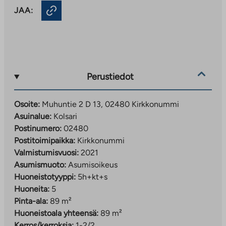
JAA:
Perustiedot
Osoite:
Muhuntie 2 D 13, 02480 Kirkkonummi
Asuinalue:
Kolsari
Postinumero:
02480
Postitoimipaikka:
Kirkkonummi
Valmistumisvuosi:
2021
Asumismuoto:
Asumisoikeus
Huoneistotyyppi:
5h+kt+s
Huoneita:
5
Pinta-ala:
89 m²
Huoneistoala yhteensä:
89 m²
Kerros/kerroksia:
1-2/2