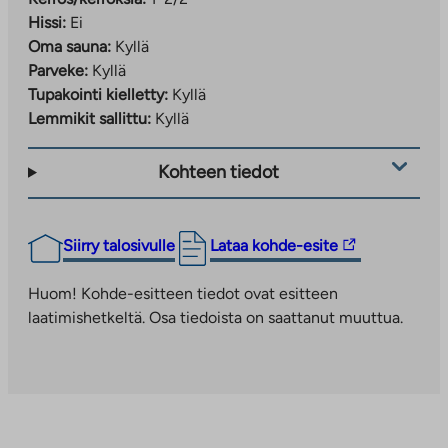
Hissi:
Ei
Oma sauna:
Kyllä
Parveke:
Kyllä
Tupakointi kielletty:
Kyllä
Lemmikit sallittu:
Kyllä
Kohteen tiedot
Linkki
Siirry talosivulle
Lataa kohde-esite
vie
ulkopuoliseen
Huom! Kohde-esitteen tiedot ovat esitteen
palveluun.
laatimishetkeltä. Osa tiedoista on saattanut muuttua.
Linkki
aukeaa
uuteen
välilehteen