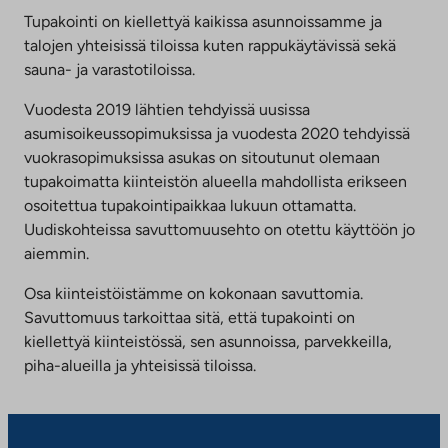
Tupakointi on kiellettyä kaikissa asunnoissamme ja
talojen yhteisissä tiloissa kuten rappukäytävissä sekä
sauna- ja varastotiloissa.
Vuodesta 2019 lähtien tehdyissä uusissa
asumisoikeussopimuksissa ja vuodesta 2020 tehdyissä
vuokrasopimuksissa asukas on sitoutunut olemaan
tupakoimatta kiinteistön alueella mahdollista erikseen
osoitettua tupakointipaikkaa lukuun ottamatta.
Uudiskohteissa savuttomuusehto on otettu käyttöön jo
aiemmin.
Osa kiinteistöistämme on kokonaan savuttomia.
Savuttomuus tarkoittaa sitä, että tupakointi on
kiellettyä kiinteistössä, sen asunnoissa, parvekkeilla,
piha-alueilla ja yhteisissä tiloissa.