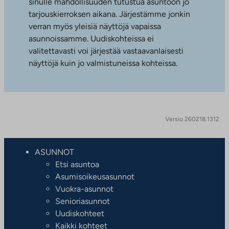
sinulle mahdollisuuden tutustua asuntoon jo
tarjouskierroksen aikana. Järjestämme jonkin
verran myös yleisiä näyttöjä vapaissa
asunnoissamme. Uudiskohteissa ei
valitettavasti voi järjestää vastaavanlaisesti
näyttöjä kuin jo valmistuneissa kohteissa.
Versio 260218.1312
ASUNNOT
Etsi asuntoa
Asumisoikeusasunnot
Vuokra-asunnot
Senioriasunnot
Uudiskohteet
Kaikki kohteet