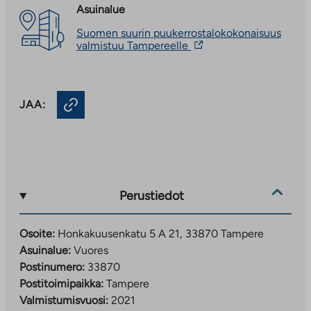
Asuinalue
Suomen suurin puukerrostalokokonaisuus
Linkki
valmistuu Tampereelle
vie
ulkopuoliseen
palveluun.
Linkki
JAA:
aukeaa
uuteen
välilehteen
Perustiedot
Osoite:
Honkakuusenkatu 5 A 21, 33870 Tampere
Asuinalue:
Vuores
Postinumero:
33870
Postitoimipaikka:
Tampere
Valmistumisvuosi:
2021