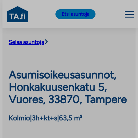
TA.fi
Etsi asuntoja
Siirry
sisältöön
Selaa asuntoja
Asumisoikeusasunnot,
Honkakuusenkatu 5,
Vuores, 33870, Tampere
Kolmio
|
3h+kt+s
|
63,5 m²