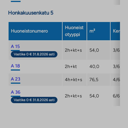
Honkakuusenkatu 5
Huoneist
Huoneistonumero
m²
Kerros
otyyppi
A 15
2h+kt+s
54,0
3/6
Vastike 0 € 31.8.2026 asti
A 18
2h+kt
40,0
3/6
A 23
4h+kt+s
76,5
4/6
A 36
2h+kt+s
54,0
6/6
Vastike 0 € 31.8.2026 asti