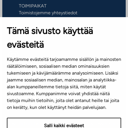
TOIMIPAIKAT
Toimistojemme yhteystiedot
Tämä sivusto käyttää
ASIAKASPALVELUKESKUS
Puh. 045 7734 3777
evästeitä
(arkisin klo 8-16)
info@ta.fi
Käytämme evästeitä tarjoamamme sisällön ja mainosten
räätälöimiseen, sosiaalisen median ominaisuuksien
tukemiseen ja kävijämäärämme analysoimiseen. Lisäksi
jaamme sosiaalisen median, mainosalan ja analytiikka-
Tilaa uutiskirje
alan kumppaneillemme tietoja siitä, miten käytät
sivustoamme. Kumppanimme voivat yhdistää näitä
Mediapankki
tietoja muihin tietoihin, joita olet antanut heille tai joita
on kerätty, kun olet käyttänyt heidän palvelujaan.
Käyttöehdot
Tietosuojaseloste
Saavutettavuusseloste
Salli kaikki evästeet