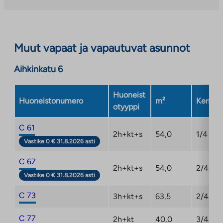
palveluun.
Linkki
aukeaa
Muut vapaat ja vapautuvat asunnot
uuteen
välilehteen
Aihkinkatu 6
Huoneist
Huoneistonumero
m²
Kerros
otyyppi
C 61
2h+kt+s
54,0
1/4
Vastike 0 € 31.8.2026 asti
C 67
2h+kt+s
54,0
2/4
Vastike 0 € 31.8.2026 asti
C 73
3h+kt+s
63,5
2/4
C 77
2h+kt
40,0
3/4