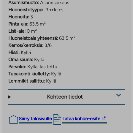
Asumismuoto:
Asumisoikeus
Huoneistotyyppi:
3h+kt+s
Huoneita:
3
Pinta-ala:
63,5 m²
Lisä-ala:
0 m²
Huoneistoala yhteensä:
63,5 m²
Kerros/kerroksia:
3/6
Hissi:
Kyllä
Oma sauna:
Kyllä
Parveke:
Kyllä, lasitettu
Tupakointi kielletty:
Kyllä
Lemmikit sallittu:
Kyllä
Kohteen tiedot
Linkki
Siirry talosivulle
Lataa kohde-esite
vie
ulkopuoliseen