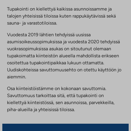
Tupakointi on kiellettyä kaikissa asunnoissamme ja
talojen yhteisissä tiloissa kuten rappukäytävissä sekä
sauna- ja varastotiloissa.
Vuodesta 2019 lähtien tehdyissä uusissa
asumisoikeussopimuksissa ja vuodesta 2020 tehdyissä
vuokrasopimuksissa asukas on sitoutunut olemaan
tupakoimatta kiinteistön alueella mahdollista erikseen
osoitettua tupakointipaikkaa lukuun ottamatta.
Uudiskohteissa savuttomuusehto on otettu käyttöön jo
aiemmin.
Osa kiinteistöistämme on kokonaan savuttomia.
Savuttomuus tarkoittaa sitä, että tupakointi on
kiellettyä kiinteistössä, sen asunnoissa, parvekkeilla,
piha-alueilla ja yhteisissä tiloissa.