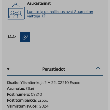
Asukastarinat
Luonto ja rauhallisuus ovat Suurpellon
Linkki
valtteja
vie
ulkopuoliseen
palveluun.
Linkki
JAA:
aukeaa
uuteen
välilehteen
Perustiedot
Osoite:
Ylismäenkuja 2 A 22, 02210 Espoo
Asuinalue:
Olari
Postinumero:
02210
Postitoimipaikka:
Espoo
Valmistumisvuosi:
2024