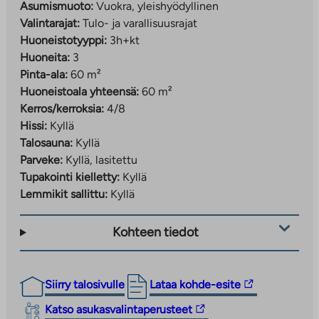
Asumismuoto:
Vuokra, yleishyödyllinen
Valintarajat:
Tulo- ja varallisuusrajat
Huoneistotyyppi:
3h+kt
Huoneita:
3
Pinta-ala:
60 m²
Huoneistoala yhteensä:
60 m²
Kerros/kerroksia:
4/8
Hissi:
Kyllä
Talosauna:
Kyllä
Parveke:
Kyllä, lasitettu
Tupakointi kielletty:
Kyllä
Lemmikit sallittu:
Kyllä
Kohteen tiedot
Linkki
Siirry talosivulle
Lataa kohde-esite
vie
Linkki
Katso asukasvalintaperusteet
ulkopuoliseen