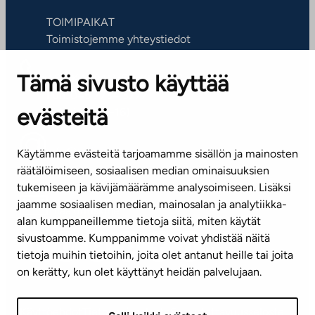
TOIMIPAIKAT
Toimistojemme yhteystiedot
Tämä sivusto käyttää
ASIAKASPALVELUKESKUS
Puh. 045 7734 3777
evästeitä
(arkisin klo 8-16)
info@ta.fi
Käytämme evästeitä tarjoamamme sisällön ja mainosten
räätälöimiseen, sosiaalisen median ominaisuuksien
tukemiseen ja kävijämäärämme analysoimiseen. Lisäksi
jaamme sosiaalisen median, mainosalan ja analytiikka-
Tilaa uutiskirje
alan kumppaneillemme tietoja siitä, miten käytät
sivustoamme. Kumppanimme voivat yhdistää näitä
Mediapankki
tietoja muihin tietoihin, joita olet antanut heille tai joita
on kerätty, kun olet käyttänyt heidän palvelujaan.
Käyttöehdot
Tietosuojaseloste
Saavutettavuusseloste