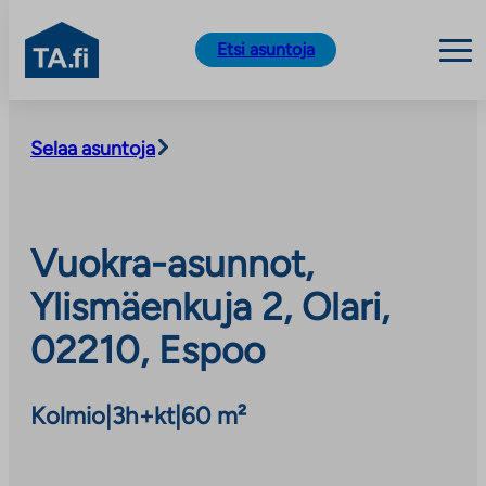
TA.fi
Etsi asuntoja
Siirry
sisältöön
Selaa asuntoja
Vuokra-asunnot,
Ylismäenkuja 2, Olari,
02210, Espoo
Kolmio
|
3h+kt
|
60 m²