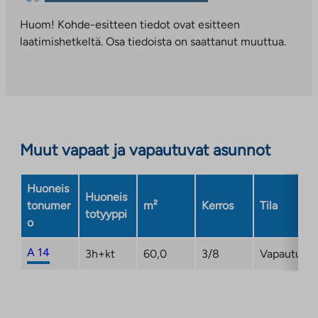
vie
palveluun.
ulkopuoliseen
Huom! Kohde-esitteen tiedot ovat esitteen
Linkki
palveluun.
laatimishetkeltä. Osa tiedoista on saattanut muuttua.
aukeaa
Linkki
uuteen
aukeaa
välilehteen
uuteen
välilehteen
Muut vapaat ja vapautuvat asunnot
Huoneis
Huoneis
tonumer
m²
Kerros
Tila
totyyppi
o
A 14
3h+kt
60,0
3/8
Vapautuma