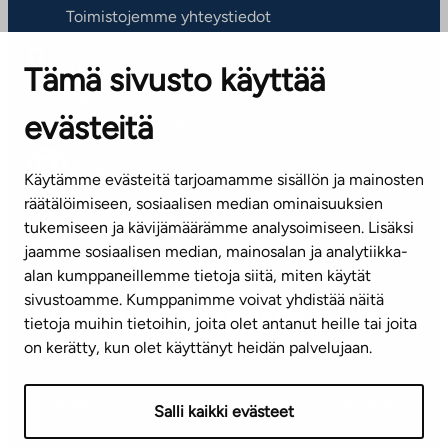
Toimistojemme yhteystiedot
Tämä sivusto käyttää
ASIAKASPALVELUKESKUS
Puh. 045 7734 3777
evästeitä
(arkisin klo 8-16)
info@ta.fi
Käytämme evästeitä tarjoamamme sisällön ja mainosten
räätälöimiseen, sosiaalisen median ominaisuuksien
tukemiseen ja kävijämäärämme analysoimiseen. Lisäksi
jaamme sosiaalisen median, mainosalan ja analytiikka-
Tilaa uutiskirje
alan kumppaneillemme tietoja siitä, miten käytät
sivustoamme. Kumppanimme voivat yhdistää näitä
Mediapankki
tietoja muihin tietoihin, joita olet antanut heille tai joita
on kerätty, kun olet käyttänyt heidän palvelujaan.
Käyttöehdot
Tietosuojaseloste
Saavutettavuusseloste
Salli kaikki evästeet