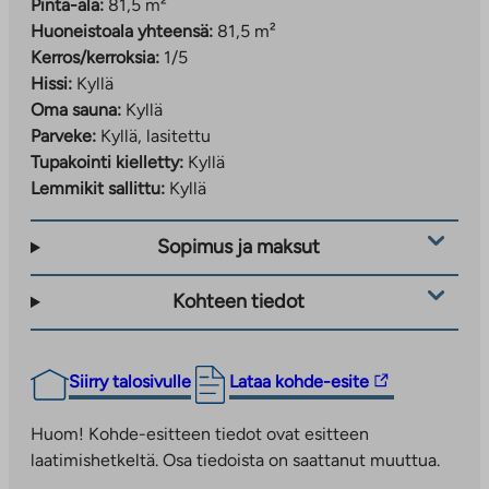
Pinta-ala:
81,5 m²
Huoneistoala yhteensä:
81,5 m²
Kerros/kerroksia:
1/5
Hissi:
Kyllä
Oma sauna:
Kyllä
Parveke:
Kyllä, lasitettu
Tupakointi kielletty:
Kyllä
Lemmikit sallittu:
Kyllä
Sopimus ja maksut
Kohteen tiedot
Linkki
Siirry talosivulle
Lataa kohde-esite
vie
ulkopuoliseen
Huom! Kohde-esitteen tiedot ovat esitteen
palveluun.
laatimishetkeltä. Osa tiedoista on saattanut muuttua.
Linkki