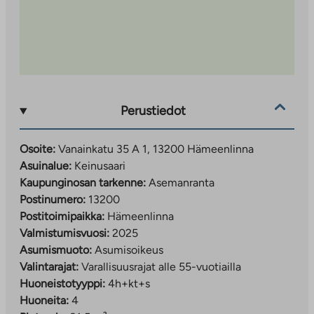
matkaa muutama sata metriä. Lähi- ja kaukoliikenteen
bussipysäkit löytyvät rautatieasemalta, joten
kulkuyhteydet eri suuntiin ovat hyvät. Keskustaan on
kävelymatka.
Perustiedot
Osoite:
Vanainkatu 35 A 1, 13200 Hämeenlinna
Asuinalue:
Keinusaari
Kaupunginosan tarkenne:
Asemanranta
Postinumero:
13200
Postitoimipaikka:
Hämeenlinna
Valmistumisvuosi:
2025
Asumismuoto:
Asumisoikeus
Valintarajat:
Varallisuusrajat alle 55-vuotiailla
Huoneistotyyppi:
4h+kt+s
Huoneita:
4