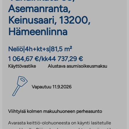
Asemanranta,
Keinusaari, 13200,
Hämeenlinna
Neliö
|
4h+kt+s
|
81,5 m²
1 064,67 €/kk
44 737,29 €
Käyttövastike
Alustava asumisoikeusmaksu
Vapautuu 11.9.2026
Viihtyisä kolmen makuuhuoneen perheasunto
Avarasta keittiö-olohuoneesta on käynti lasitetulle