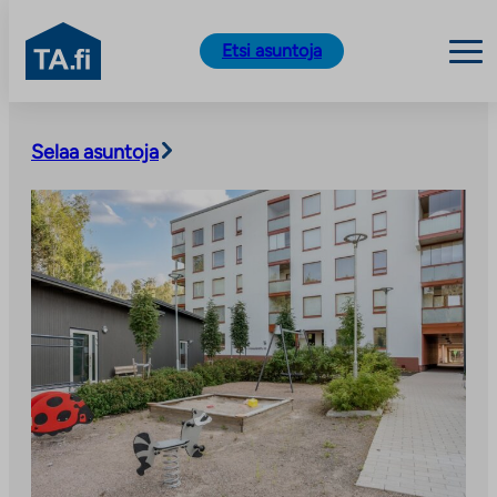
TA.fi
Etsi asuntoja
Siirry
sisältöön
Selaa asuntoja