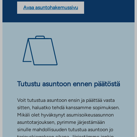
Avaa asuntohakemussivu
Tutustu asuntoon ennen päätöstä
Voit tutustua asuntoon ensin ja päättää vasta
sitten, haluatko tehdä kanssamme sopimuksen.
Mikäli olet hyväksynyt asumisoikeusasunnon
asuntotarjouksen, pyrimme järjestämään
sinulle mahdollisuuden tutustua asuntoon jo
tarjouskierroksen aikana. Järjestämme jonkin