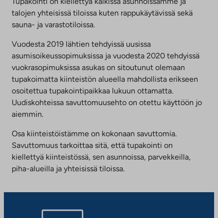
Tupakointi on kiellettyä kaikissa asunnoissamme ja
talojen yhteisissä tiloissa kuten rappukäytävissä sekä
sauna- ja varastotiloissa.
Vuodesta 2019 lähtien tehdyissä uusissa
asumisoikeussopimuksissa ja vuodesta 2020 tehdyissä
vuokrasopimuksissa asukas on sitoutunut olemaan
tupakoimatta kiinteistön alueella mahdollista erikseen
osoitettua tupakointipaikkaa lukuun ottamatta.
Uudiskohteissa savuttomuusehto on otettu käyttöön jo
aiemmin.
Osa kiinteistöistämme on kokonaan savuttomia.
Savuttomuus tarkoittaa sitä, että tupakointi on
kiellettyä kiinteistössä, sen asunnoissa, parvekkeilla,
piha-alueilla ja yhteisissä tiloissa.