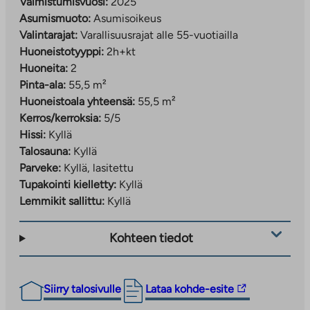
Valmistumisvuosi:
2025
Asumismuoto:
Asumisoikeus
Valintarajat:
Varallisuusrajat alle 55-vuotiailla
Huoneistotyyppi:
2h+kt
Huoneita:
2
Pinta-ala:
55,5 m²
Huoneistoala yhteensä:
55,5 m²
Kerros/kerroksia:
5/5
Hissi:
Kyllä
Talosauna:
Kyllä
Parveke:
Kyllä, lasitettu
Tupakointi kielletty:
Kyllä
Lemmikit sallittu:
Kyllä
Kohteen tiedot
Linkki
Siirry talosivulle
Lataa kohde-esite
vie