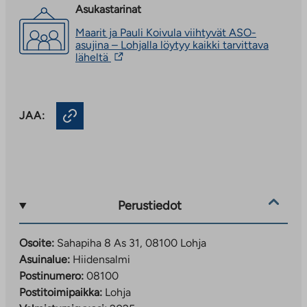
Asukastarinat
Maarit ja Pauli Koivula viihtyvät ASO-
asujina – Lohjalla löytyy kaikki tarvittava
Linkki
läheltä
vie
ulkopuoliseen
palveluun.
Linkki
JAA:
aukeaa
uuteen
välilehteen
Perustiedot
Osoite:
Sahapiha 8 As 31, 08100 Lohja
Asuinalue:
Hiidensalmi
Postinumero:
08100
Postitoimipaikka:
Lohja