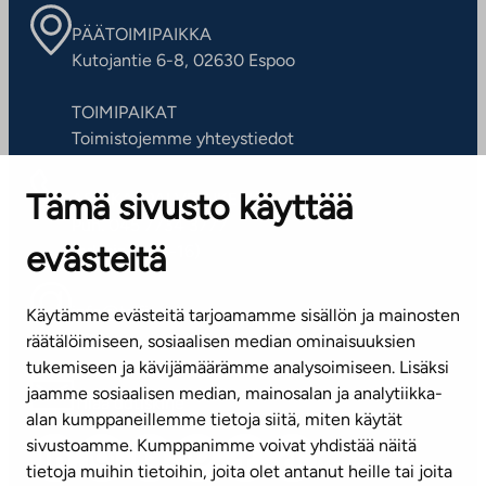
PÄÄTOIMIPAIKKA
Kutojantie 6-8, 02630 Espoo
TOIMIPAIKAT
Toimistojemme yhteystiedot
Tämä sivusto käyttää
ASIAKASPALVELUKESKUS
Puh. 045 7734 3777
evästeitä
(arkisin klo 8-16)
info@ta.fi
Käytämme evästeitä tarjoamamme sisällön ja mainosten
räätälöimiseen, sosiaalisen median ominaisuuksien
tukemiseen ja kävijämäärämme analysoimiseen. Lisäksi
jaamme sosiaalisen median, mainosalan ja analytiikka-
Tilaa uutiskirje
alan kumppaneillemme tietoja siitä, miten käytät
sivustoamme. Kumppanimme voivat yhdistää näitä
Mediapankki
tietoja muihin tietoihin, joita olet antanut heille tai joita