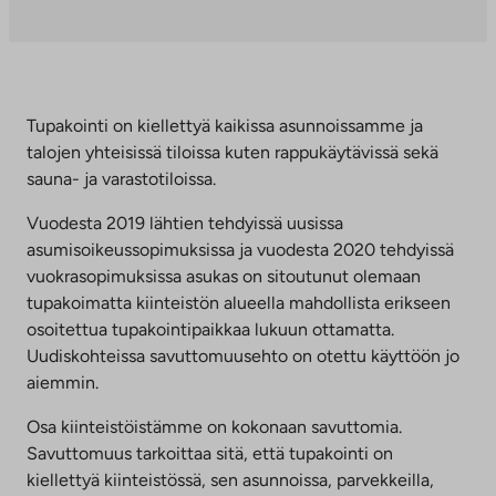
ulkopuoliseen
palveluun.
Linkki
aukeaa
uuteen
Tupakointi on kiellettyä kaikissa asunnoissamme ja
välilehteen
talojen yhteisissä tiloissa kuten rappukäytävissä sekä
sauna- ja varastotiloissa.
Vuodesta 2019 lähtien tehdyissä uusissa
asumisoikeussopimuksissa ja vuodesta 2020 tehdyissä
vuokrasopimuksissa asukas on sitoutunut olemaan
tupakoimatta kiinteistön alueella mahdollista erikseen
osoitettua tupakointipaikkaa lukuun ottamatta.
Uudiskohteissa savuttomuusehto on otettu käyttöön jo
aiemmin.
Osa kiinteistöistämme on kokonaan savuttomia.
Savuttomuus tarkoittaa sitä, että tupakointi on
kiellettyä kiinteistössä, sen asunnoissa, parvekkeilla,