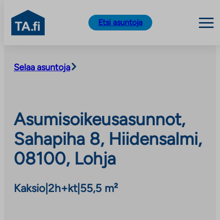
TA.fi
Etsi asuntoja
Siirry
sisältöön
Selaa asuntoja
Asumisoikeusasunnot,
Sahapiha 8, Hiidensalmi,
08100, Lohja
Kaksio
|
2h+kt
|
55,5 m²