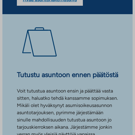
Tutustu asuntoon ennen päätöstä
Voit tutustua asuntoon ensin ja päättää vasta
sitten, haluatko tehdä kanssamme sopimuksen.
Mikäli olet hyväksynyt asumisoikeusasunnon
asuntotarjouksen, pyrimme järjestämään
sinulle mahdollisuuden tutustua asuntoon jo
tarjouskierroksen aikana. Järjestämme jonkin
verran myös yleisiä näyttöjä vapaissa