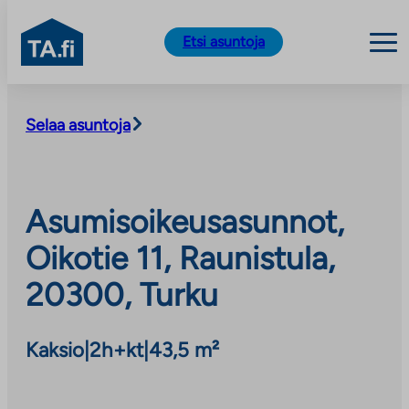
TA.fi
Etsi asuntoja
Siirry
sisältöön
Selaa asuntoja
Asumisoikeusasunnot,
Oikotie 11, Raunistula,
20300, Turku
Kaksio
|
2h+kt
|
43,5 m²