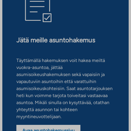
Jätä meille asuntohakemus
Täyttämällä hakemuksen voit hakea meiltä
vuokra-asuntoa, jättää
asumisoikeushakemuksen sekä vapaisiin ja
vapautuviin asuntoihin että varattuihin
asumisoikeuskohteisiin. Saat asuntotarjouksen
heti kun voimme tarjota toiveitasi vastaavaa
asuntoa. Mikäli sinulla on kysyttävää, otathan
yhteyttä asunnon tai kohteen
myyntineuvottelijaan.
Avaa asuntohakemussivu