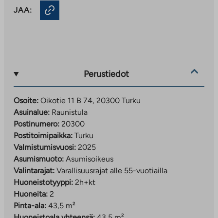
JAA:
Perustiedot
Osoite:
Oikotie 11 B 74, 20300 Turku
Asuinalue:
Raunistula
Postinumero:
20300
Postitoimipaikka:
Turku
Valmistumisvuosi:
2025
Asumismuoto:
Asumisoikeus
Valintarajat:
Varallisuusrajat alle 55-vuotiailla
Huoneistotyyppi:
2h+kt
Huoneita:
2
Pinta-ala:
43,5 m²
Huoneistoala yhteensä:
43,5 m²