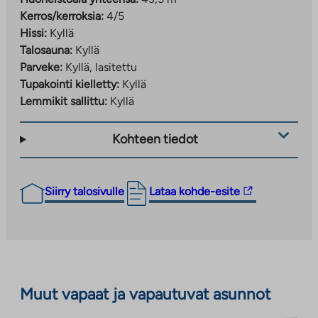
Kerros/kerroksia:
4/5
Hissi:
Kyllä
Talosauna:
Kyllä
Parveke:
Kyllä, lasitettu
Tupakointi kielletty:
Kyllä
Lemmikit sallittu:
Kyllä
Kohteen tiedot
Linkki
Siirry talosivulle
Lataa kohde-esite
vie
ulkopuoliseen
palveluun.
Linkki
aukeaa
Muut vapaat ja vapautuvat asunnot
uuteen
välilehteen