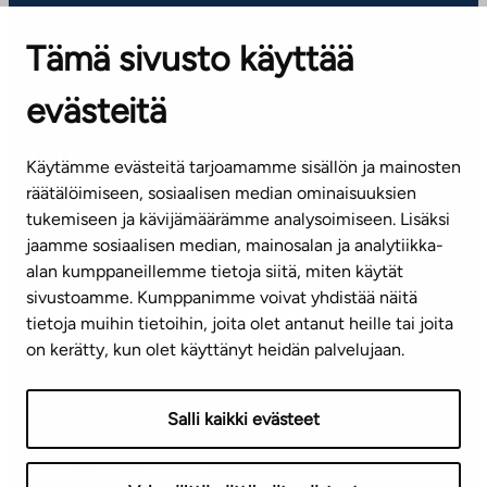
Tämä sivusto käyttää
ASIAKASPALVELUKESKUS
Puh. 045 7734 3777
evästeitä
(arkisin klo 8-16)
info@ta.fi
Käytämme evästeitä tarjoamamme sisällön ja mainosten
räätälöimiseen, sosiaalisen median ominaisuuksien
tukemiseen ja kävijämäärämme analysoimiseen. Lisäksi
jaamme sosiaalisen median, mainosalan ja analytiikka-
Tilaa uutiskirje
alan kumppaneillemme tietoja siitä, miten käytät
sivustoamme. Kumppanimme voivat yhdistää näitä
Mediapankki
tietoja muihin tietoihin, joita olet antanut heille tai joita
on kerätty, kun olet käyttänyt heidän palvelujaan.
Käyttöehdot
Tietosuojaseloste
Saavutettavuusseloste
Salli kaikki evästeet
Näytä evästeasetukseni