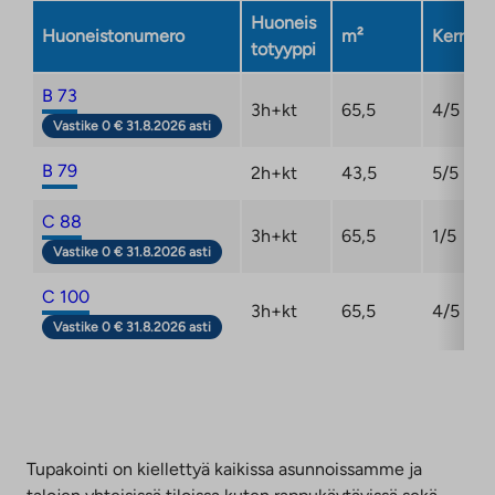
Huoneis
Huoneistonumero
m²
Kerros
totyyppi
B 73
3h+kt
65,5
4/5
Vastike 0 € 31.8.2026 asti
B 79
2h+kt
43,5
5/5
C 88
3h+kt
65,5
1/5
Vastike 0 € 31.8.2026 asti
C 100
3h+kt
65,5
4/5
Vastike 0 € 31.8.2026 asti
Tupakointi on kiellettyä kaikissa asunnoissamme ja