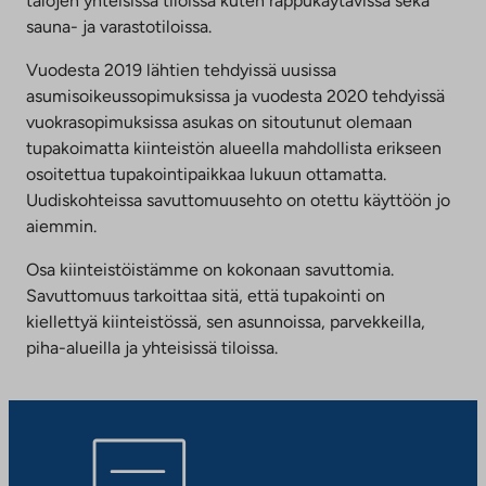
talojen yhteisissä tiloissa kuten rappukäytävissä sekä
sauna- ja varastotiloissa.
Vuodesta 2019 lähtien tehdyissä uusissa
asumisoikeussopimuksissa ja vuodesta 2020 tehdyissä
vuokrasopimuksissa asukas on sitoutunut olemaan
tupakoimatta kiinteistön alueella mahdollista erikseen
osoitettua tupakointipaikkaa lukuun ottamatta.
Uudiskohteissa savuttomuusehto on otettu käyttöön jo
aiemmin.
Osa kiinteistöistämme on kokonaan savuttomia.
Savuttomuus tarkoittaa sitä, että tupakointi on
kiellettyä kiinteistössä, sen asunnoissa, parvekkeilla,
piha-alueilla ja yhteisissä tiloissa.