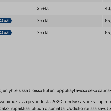
2h+kt
43
3h+kt
65
26 asti
3h+kt
65
26 asti
jen yhteisissä tiloissa kuten rappukäytävissä sekä sauna- 
ussopimuksissa ja vuodesta 2020 tehdyissä vuokrasopimu
 tupakointipaikkaa lukuun ottamatta. Uudiskohteissa savu