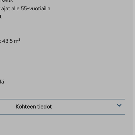
ikeus
rajat alle 55-vuotiailla
t
:
43,5 m²
lä
Kohteen tiedot