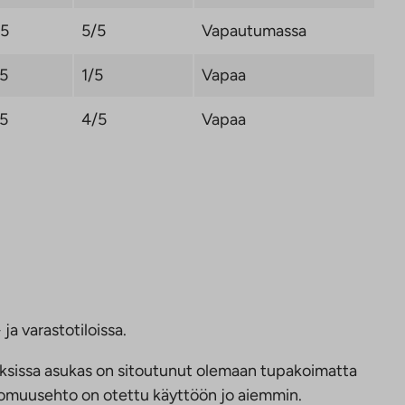
,5
5/5
Vapautumassa
,5
1/5
Vapaa
,5
4/5
Vapaa
ja varastotiloissa.
ksissa asukas on sitoutunut olemaan tupakoimatta
ttomuusehto on otettu käyttöön jo aiemmin.