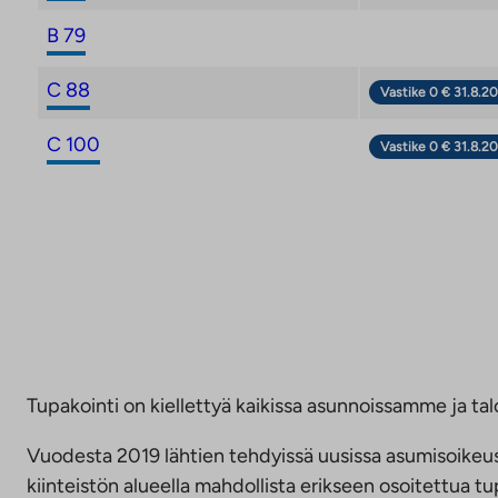
B 79
C 88
Vastike 0 € 31.8.20
C 100
Vastike 0 € 31.8.20
Tupakointi on kiellettyä kaikissa asunnoissamme ja talo
Vuodesta 2019 lähtien tehdyissä uusissa asumisoike
kiinteistön alueella mahdollista erikseen osoitettua