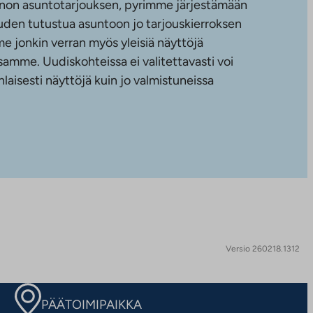
non asuntotarjouksen, pyrimme järjestämään
uuden tutustua asuntoon jo tarjouskierroksen
e jonkin verran myös yleisiä näyttöjä
amme. Uudiskohteissa ei valitettavasti voi
nlaisesti näyttöjä kuin jo valmistuneissa
Versio 260218.1312
PÄÄTOIMIPAIKKA