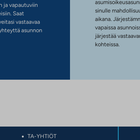
asumisoikeusasun
 ja vapautuviin
sinulle mahdollis
siin. Saat
aikana. Järjestämm
eitasi vastaavaa
vapaissa asunnoiss
n yhteyttä asunnon
järjestää vastaava
kohteissa.
TA-YHTIÖT