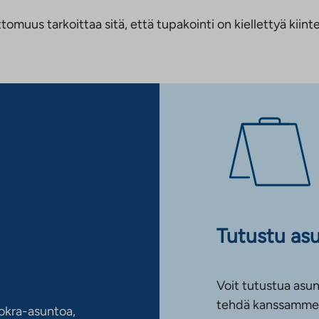
us tarkoittaa sitä, että tupakointi on kiellettyä kiinteis
Tutustu as
Voit tutustua asun
tehdä kanssamme 
okra-asuntoa,