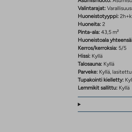
Asumismuoto:
Asumiso
Valintarajat:
Varallisuus
Huoneistotyyppi:
2h+k
Huoneita:
2
Pinta-ala:
43,5 m²
Huoneistoala yhteensä
Kerros/kerroksia:
5/5
Hissi:
Kyllä
Talosauna:
Kyllä
Parveke:
Kyllä, lasitettu
Tupakointi kielletty:
Kyl
Lemmikit sallittu:
Kyllä