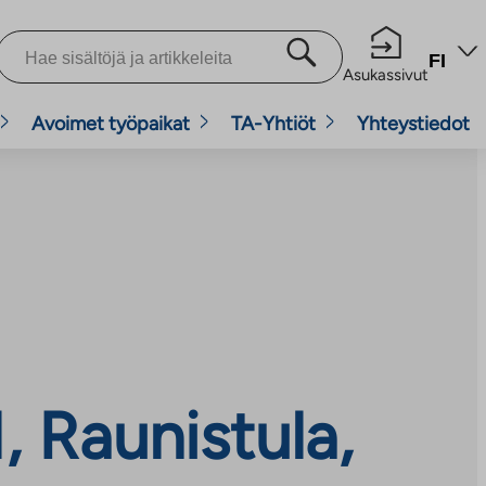
FI
Asukassivut
Avoimet työpaikat
TA-Yhtiöt
Yhteystiedot
, Raunistula,