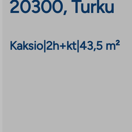
20300, Turku
Kaksio
|
2h+kt
|
43,5 m²