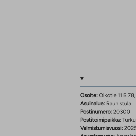
Osoite:
Oikotie 11 B 7
Asuinalue:
Raunistula
Postinumero:
20300
Postitoimipaikka:
Turku
Valmistumisvuosi:
202