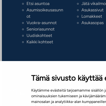
Etsi asuntoa
Jätä vikailmo
Asumisoikeusasunn
Asukassivut
ot
Lomakkeet
Vuokra-asunnot
Asukasopas
Senioriasunnot
Uudiskohteet
Kaikki kohteet
Tämä sivusto käyttää 
Käytämme evästeitä tarjoamamme sisällön ja
Tilaa uutiskirje
ominaisuuksien tukemiseen ja kävijämäärämm
mainosalan ja analytiikka-alan kumppaneill