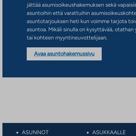
jättää asumisoikeushakemuksen sekä vapaisiin
asuntoihin että varattuihin asumisoikeuskohtei
asuntotarjouksen heti kun voimme tarjota toiv
asuntoa. Mikäli sinulla on kysyttävää, otatha
tai kohteen myyntineuvottelijaan.
Avaa asuntohakemussivu
ASUNNOT
ASUKKAALLE