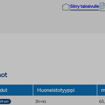
Siirry talosivulle
not
dut
Huoneistotyyppi
m
3h+kt
65
26 asti