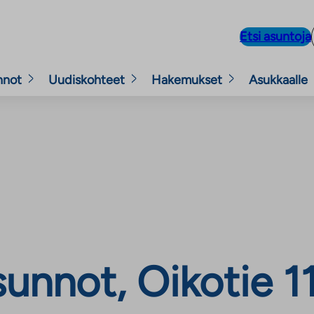
Etsi asuntoja
nnot
Uudiskohteet
Hakemukset
Asukkaalle
nnot, Oikotie 11