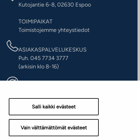
Kutojantie 6-8, 02630 Espoo
TOIMIPAIKAT
Toimistojemme yhteystiedot
ASIAKASPALVELUKESKUS
Puh. 045 7734 3777
(arkisin klo 8-16)
info@ta.fi
Salli kaikki evästeet
Vain välttämättömät evästeet