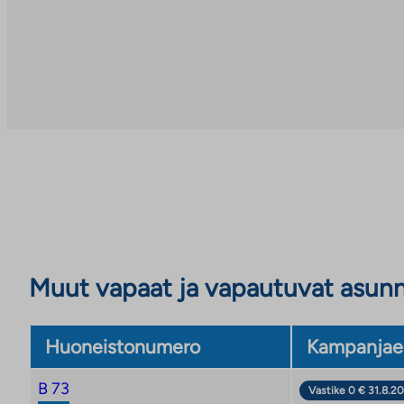
Muut vapaat ja vapautuvat asun
Huoneistonumero
Kampanjae
B 73
Vastike 0 € 31.8.20