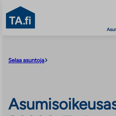
TA.fi
Asu
Siirry
sisältöön
Selaa asuntoja
Asumisoikeusasu