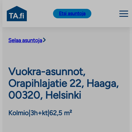
TA.fi
Etsi asuntoja
Siirry
sisältöön
Selaa asuntoja
Vuokra-asunnot,
Orapihlajatie 22, Haaga,
00320, Helsinki
Kolmio
|
3h+kt
|
62,5 m²