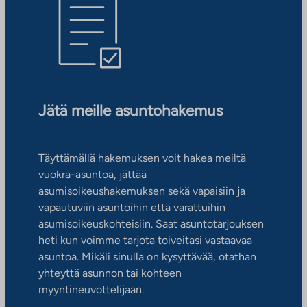
Jätä meille asuntohakemus
Täyttämällä hakemuksen voit hakea meiltä
vuokra-asuntoa, jättää
asumisoikeushakemuksen sekä vapaisiin ja
vapautuviin asuntoihin että varattuihin
asumisoikeuskohteisiin. Saat asuntotarjouksen
heti kun voimme tarjota toiveitasi vastaavaa
asuntoa. Mikäli sinulla on kysyttävää, otathan
yhteyttä asunnon tai kohteen
myyntineuvottelijaan.