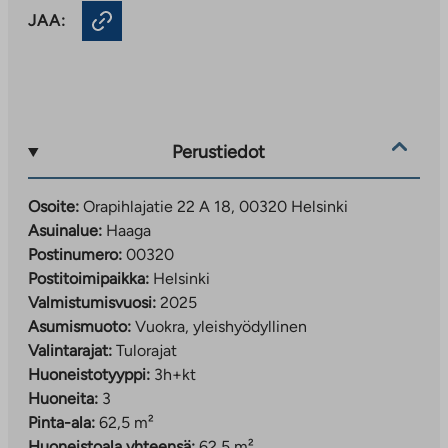
JAA:
Perustiedot
Osoite:
Orapihlajatie 22 A 18, 00320 Helsinki
Asuinalue:
Haaga
Postinumero:
00320
Postitoimipaikka:
Helsinki
Valmistumisvuosi:
2025
Asumismuoto:
Vuokra, yleishyödyllinen
Valintarajat:
Tulorajat
Huoneistotyyppi:
3h+kt
Huoneita:
3
Pinta-ala:
62,5 m²
Huoneistoala yhteensä:
62,5 m²