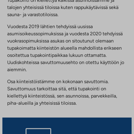
Tupakointi on kiellettyä kaikissa asunnoissamme ja
välilehteen
talojen yhteisissä tiloissa kuten rappukäytävissä sekä
sauna- ja varastotiloissa.
Vuodesta 2019 lähtien tehdyissä uusissa
asumisoikeussopimuksissa ja vuodesta 2020 tehdyissä
vuokrasopimuksissa asukas on sitoutunut olemaan
tupakoimatta kiinteistön alueella mahdollista erikseen
osoitettua tupakointipaikkaa lukuun ottamatta.
Uudiskohteissa savuttomuusehto on otettu käyttöön jo
aiemmin.
Osa kiinteistöistämme on kokonaan savuttomia.
Savuttomuus tarkoittaa sitä, että tupakointi on
kiellettyä kiinteistössä, sen asunnoissa, parvekkeilla,
piha-alueilla ja yhteisissä tiloissa.