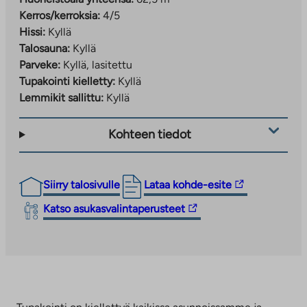
Kerros/kerroksia:
4/5
Hissi:
Kyllä
Talosauna:
Kyllä
Parveke:
Kyllä, lasitettu
Tupakointi kielletty:
Kyllä
Lemmikit sallittu:
Kyllä
Kohteen tiedot
Linkki
Siirry talosivulle
Lataa kohde-esite
vie
Linkki
Katso asukasvalintaperusteet
ulkopuoliseen
vie
palveluun.
ulkopuoliseen
Linkki
palveluun.
aukeaa
Linkki
uuteen
aukeaa
välilehteen
uuteen