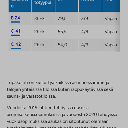
totyyppi
o
B 24
3h+k
79,5
3/9
Vapaa
C 41
2h+k
55,5
4/9
Vapaa
C 42
2h+k
54,0
4/9
Vapaa
Tupakointi on kiellettyä kaikissa asunnoissamme ja
talojen yhteisissä tiloissa kuten rappukäytävissä sekä
sauna- ja varastotiloissa.
Vuodesta 2019 lähtien tehdyissä uusissa
asumisoikeussopimuksissa ja vuodesta 2020 tehdyissä
vuokrasopimuksissa asukas on sitoutunut olemaan