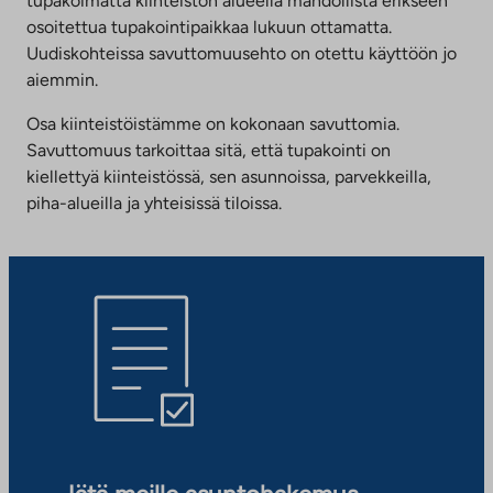
tupakoimatta kiinteistön alueella mahdollista erikseen
osoitettua tupakointipaikkaa lukuun ottamatta.
Uudiskohteissa savuttomuusehto on otettu käyttöön jo
aiemmin.
Osa kiinteistöistämme on kokonaan savuttomia.
Savuttomuus tarkoittaa sitä, että tupakointi on
kiellettyä kiinteistössä, sen asunnoissa, parvekkeilla,
piha-alueilla ja yhteisissä tiloissa.