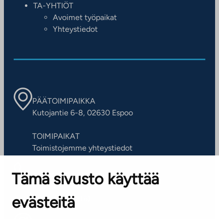
TA-YHTIÖT
Avoimet työpaikat
Yhteystiedot
PÄÄTOIMIPAIKKA
Kutojantie 6-8, 02630 Espoo
TOIMIPAIKAT
Toimistojemme yhteystiedot
Tämä sivusto käyttää
ASIAKASPALVELUKESKUS
Puh. 045 7734 3777
evästeitä
(arkisin klo 8-16)