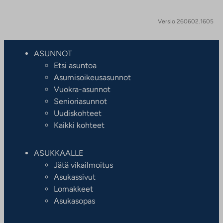
Versio 260602.1605
ASUNNOT
Etsi asuntoa
Asumisoikeusasunnot
Vuokra-asunnot
Senioriasunnot
Uudiskohteet
Kaikki kohteet
ASUKKAALLE
Jätä vikailmoitus
Asukassivut
Lomakkeet
Asukasopas