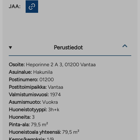
JAA:
Perustiedot
Osoite:
Heporinne 2 A 3, 01200 Vantaa
Asuinalue:
Hakunila
Postinumero:
01200
Postitoimipaikka:
Vantaa
Valmistumisvuosi:
1974
Asumismuoto:
Vuokra
Huoneistotyyppi:
3h+k
Huoneita:
3
Pinta-ala:
79,5 m²
Huoneistoala yhteensä:
79,5 m²
Kerros/kerroksia:
1/9