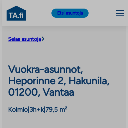
TA.fi
Etsi asuntoja
Siirry
sisältöön
Selaa asuntoja
Vuokra-asunnot,
Heporinne 2, Hakunila,
01200, Vantaa
Kolmio
|
3h+k
|
79,5 m²