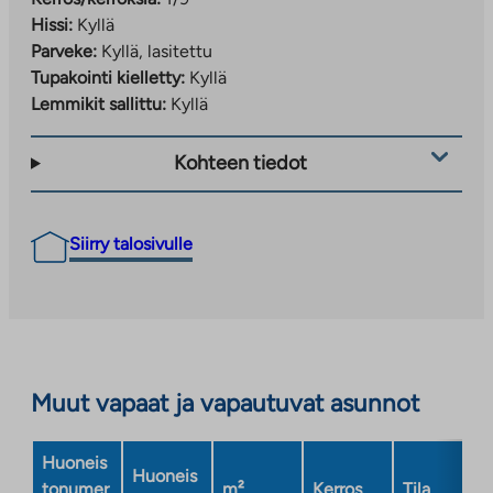
Hissi:
Kyllä
Parveke:
Kyllä, lasitettu
Tupakointi kielletty:
Kyllä
Lemmikit sallittu:
Kyllä
Kohteen tiedot
Siirry talosivulle
Muut vapaat ja vapautuvat asunnot
Huoneis
Huoneis
tonumer
m²
Kerros
Tila