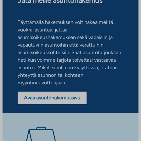
Jätä meille asuntohakemus
Täyttämällä hakemuksen voit hakea meiltä
vuokra-asuntoa, jättää
asumisoikeushakemuksen sekä vapaisiin ja
vapautuviin asuntoihin että varattuihin
asumisoikeuskohteisiin. Saat asuntotarjouksen
heti kun voimme tarjota toiveitasi vastaavaa
asuntoa. Mikäli sinulla on kysyttävää, otathan
yhteyttä asunnon tai kohteen
myyntineuvottelijaan.
Avaa asuntohakemussivu