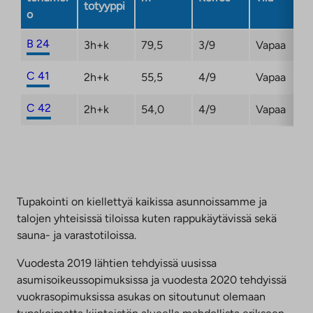
totyyppi
o
B 24
3h+k
79,5
3/9
Vapaa
C 41
2h+k
55,5
4/9
Vapaa
C 42
2h+k
54,0
4/9
Vapaa
Tupakointi on kiellettyä kaikissa asunnoissamme ja
talojen yhteisissä tiloissa kuten rappukäytävissä sekä
sauna- ja varastotiloissa.
Vuodesta 2019 lähtien tehdyissä uusissa
asumisoikeussopimuksissa ja vuodesta 2020 tehdyissä
vuokrasopimuksissa asukas on sitoutunut olemaan