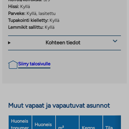
Hissi:
Kyllä
Parveke:
Kyllä, lasitettu
Tupakointi kielletty:
Kyllä
Lemmikit sallittu:
Kyllä
Kohteen tiedot
Siirry talosivulle
Muut vapaat ja vapautuvat asunnot
Huoneis
Huoneis
tonumer
m²
Kerros
Tila