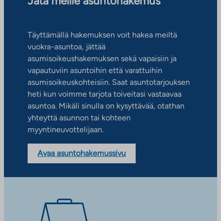
Jätä meille asuntohakemus
Täyttämällä hakemuksen voit hakea meiltä
vuokra-asuntoa, jättää
asumisoikeushakemuksen sekä vapaisiin ja
vapautuviin asuntoihin että varattuihin
asumisoikeuskohteisiin. Saat asuntotarjouksen
heti kun voimme tarjota toiveitasi vastaavaa
asuntoa. Mikäli sinulla on kysyttävää, otathan
yhteyttä asunnon tai kohteen
myyntineuvottelijaan.
Avaa asuntohakemussivu