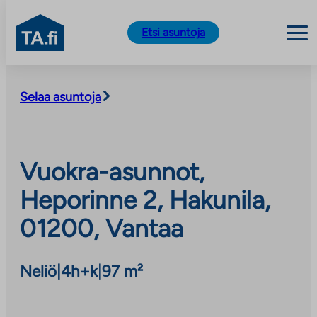
TA.fi
Etsi asuntoja
Siirry
sisältöön
Selaa asuntoja
Vuokra-asunnot,
Heporinne 2, Hakunila,
01200, Vantaa
Neliö
|
4h+k
|
97 m²