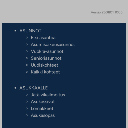
Versio 260801.1005
ASUNNOT
Etsi asuntoa
Asumisoikeusasunnot
Vuokra-asunnot
Senioriasunnot
Uudiskohteet
Kaikki kohteet
ASUKKAALLE
Jätä vikailmoitus
Asukassivut
Lomakkeet
Asukasopas