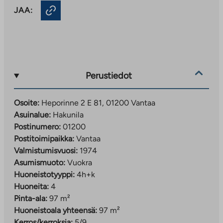
JAA:
Perustiedot
Osoite:
Heporinne 2 E 81, 01200 Vantaa
Asuinalue:
Hakunila
Postinumero:
01200
Postitoimipaikka:
Vantaa
Valmistumisvuosi:
1974
Asumismuoto:
Vuokra
Huoneistotyyppi:
4h+k
Huoneita:
4
Pinta-ala:
97 m²
Huoneistoala yhteensä:
97 m²
Kerros/kerroksia:
5/9