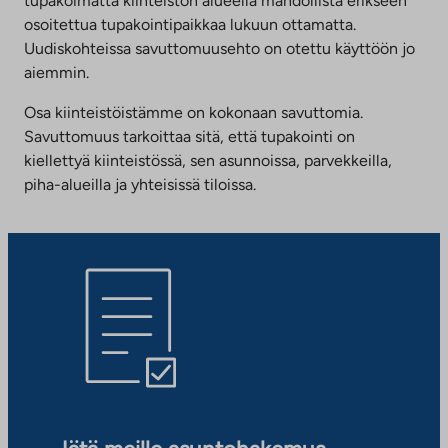
tupakoimatta kiinteistön alueella mahdollista erikseen
osoitettua tupakointipaikkaa lukuun ottamatta.
Uudiskohteissa savuttomuusehto on otettu käyttöön jo
aiemmin.
Osa kiinteistöistämme on kokonaan savuttomia.
Savuttomuus tarkoittaa sitä, että tupakointi on
kiellettyä kiinteistössä, sen asunnoissa, parvekkeilla,
piha-alueilla ja yhteisissä tiloissa.