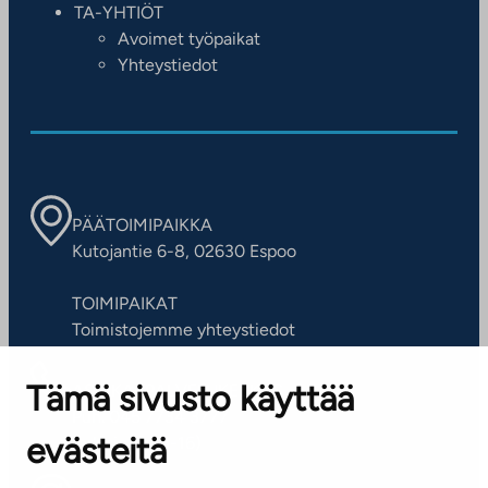
TA-YHTIÖT
Avoimet työpaikat
Yhteystiedot
PÄÄTOIMIPAIKKA
Kutojantie 6-8, 02630 Espoo
TOIMIPAIKAT
Toimistojemme yhteystiedot
Tämä sivusto käyttää
ASIAKASPALVELUKESKUS
Puh. 045 7734 3777
evästeitä
(arkisin klo 8-16)