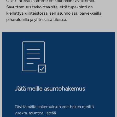
Osa kiinteistöistämme on kokonaan savuttomia.
Savuttomuus tarkoittaa sitä, että tupakointi on
kiellettyä kiinteistössä, sen asunnoissa, parvekkeilla,
piha-alueilla ja yhteisissä tiloissa.
Jätä meille asuntohakemus
Täyttämällä hakemuksen voit hakea meiltä
vuokra-asuntoa, jättää