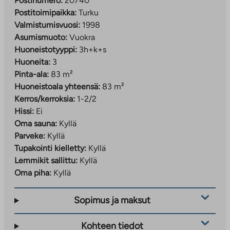
Postinumero:
20740
Postitoimipaikka:
Turku
Valmistumisvuosi:
1998
Asumismuoto:
Vuokra
Huoneistotyyppi:
3h+k+s
Huoneita:
3
Pinta-ala:
83 m²
Huoneistoala yhteensä:
83 m²
Kerros/kerroksia:
1-2/2
Hissi:
Ei
Oma sauna:
Kyllä
Parveke:
Kyllä
Tupakointi kielletty:
Kyllä
Lemmikit sallittu:
Kyllä
Oma piha:
Kyllä
Sopimus ja maksut
Kohteen tiedot