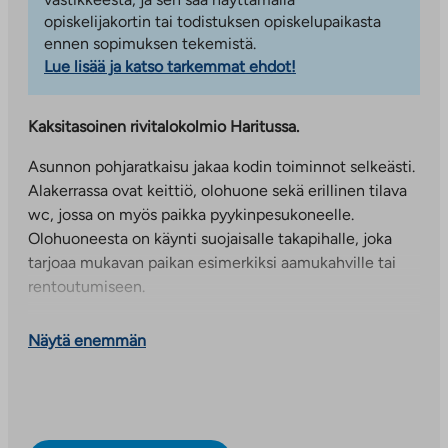
opiskelijakortin tai todistuksen opiskelupaikasta
ennen sopimuksen tekemistä.
Lue lisää ja katso tarkemmat ehdot!
Kaksitasoinen rivitalokolmio Haritussa.
Asunnon pohjaratkaisu jakaa kodin toiminnot selkeästi.
Alakerrassa ovat keittiö, olohuone sekä erillinen tilava
wc, jossa on myös paikka pyykinpesukoneelle.
Olohuoneesta on käynti suojaisalle takapihalle, joka
tarjoaa mukavan paikan esimerkiksi aamukahville tai
rentoutumiseen.
Yläkerrassa sijaitsevat kaksi makuuhuonetta, tilava
Näytä enemmän
vaatehuone sekä pesutilat ja oma sauna. Toisen
makuuhuoneen yhteydessä on parveke, joka tuo
asumiseen lisää viihtyisyyttä.
Kuvista poiketen asunnossa on vaalea harmahtava