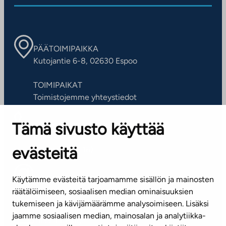
PÄÄTOIMIPAIKKA
Kutojantie 6-8, 02630 Espoo
TOIMIPAIKAT
Toimistojemme yhteystiedot
Tämä sivusto käyttää
ASIAKASPALVELUKESKUS
Puh. 045 7734 3777
evästeitä
(arkisin klo 8-16)
info@ta.fi
Käytämme evästeitä tarjoamamme sisällön ja mainosten
räätälöimiseen, sosiaalisen median ominaisuuksien
tukemiseen ja kävijämäärämme analysoimiseen. Lisäksi
jaamme sosiaalisen median, mainosalan ja analytiikka-
Tilaa uutiskirje