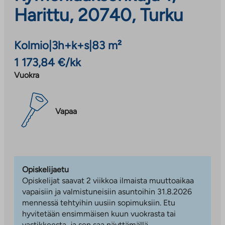
Harittu, 20740, Turku
Kolmio
|
3h+k+s
|
83 m²
1 173,84 €/kk
Vuokra
Vapaa
Opiskelijaetu
Opiskelijat saavat 2 viikkoa ilmaista muuttoaikaa
vapaisiin ja valmistuneisiin asuntoihin 31.8.2026
mennessä tehtyihin uusiin sopimuksiin. Etu
hyvitetään ensimmäisen kuun vuokrasta tai
vastikkeesta, ja sen saa näyttämällä