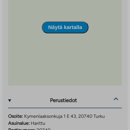
Lähiympäristö tarjoaa erinomaiset mahdollisuudet
ulkoiluun ja luonnosta nauttimiseen.
Näytä kartalla
Heti läheltä löytyy vehreitä puistoja, kuten
Merimaskunpuisto ja Kallamäenpuisto, ja aluetta
täydentävät merenrantaa mukailevat kävelyreitit. Vain
lyhyen matkan päässä sijaitsevat myös upeat
Laukkavuoren ja Rauvolanlahden luonnonsuojelualueet.
Vuokrasopimus tehdään toistaiseksi voimassaolevaksi
yhden kuukauden irtisanomisajalla, ei minimivuokra-
aikaa.
Täytä hakemus osoitteessa
https://ta.fi/vuokrahakemus. Luottotiedot tarkistetaan.
Perustiedot
Osoite:
Kymenlaaksonkuja 1 E 43, 20740 Turku
Asuinalue:
Harittu