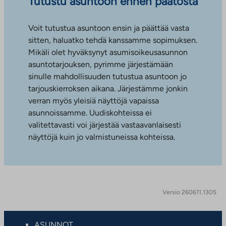
Tutustu asuntoon ennen päätöstä
Voit tutustua asuntoon ensin ja päättää vasta
sitten, haluatko tehdä kanssamme sopimuksen.
Mikäli olet hyväksynyt asumisoikeusasunnon
asuntotarjouksen, pyrimme järjestämään
sinulle mahdollisuuden tutustua asuntoon jo
tarjouskierroksen aikana. Järjestämme jonkin
verran myös yleisiä näyttöjä vapaissa
asunnoissamme. Uudiskohteissa ei
valitettavasti voi järjestää vastaavanlaisesti
näyttöjä kuin jo valmistuneissa kohteissa.
Versio 260611.1305
ASUNNOT