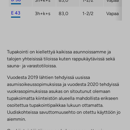
3h+k+s
83,0
1-2/2
Vapaa
E 43
3h+k+s
83,0
1-2/2
Vapaa
Tupakointi on kiellettyä kaikissa asunnoissamme ja
talojen yhteisissä tiloissa kuten rappukäytävissä sekä
sauna- ja varastotiloissa.
Vuodesta 2019 lähtien tehdyissä uusissa
asumisoikeussopimuksissa ja vuodesta 2020 tehdyissä
vuokrasopimuksissa asukas on sitoutunut olemaan
tupakoimatta kiinteistön alueella mahdollista erikseen
osoitettua tupakointipaikkaa lukuun ottamatta.
Uudiskohteissa savuttomuusehto on otettu käyttöön jo
aiemmin.