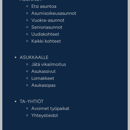
Etsi asuntoa
Asumisoikeusasunnot
Vuokra-asunnot
Senioriasunnot
Uudiskohteet
Kaikki kohteet
ASUKKAALLE
Jätä vikailmoitus
Asukassivut
Lomakkeet
Asukasopas
TA-YHTIÖT
Avoimet työpaikat
Yhteystiedot