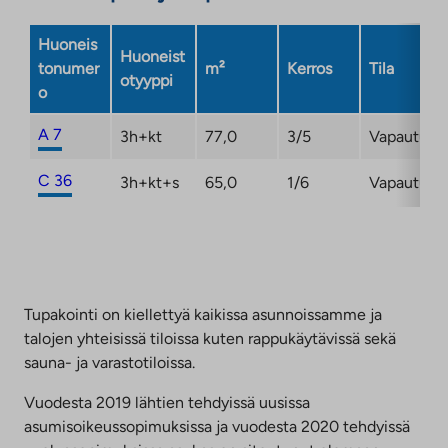
välilehteen
Huoneis
Huoneist
tonumer
m²
Kerros
Tila
otyyppi
o
A 7
3h+kt
77,0
3/5
Vapautuma
C 36
3h+kt+s
65,0
1/6
Vapautuma
Tupakointi on kiellettyä kaikissa asunnoissamme ja
talojen yhteisissä tiloissa kuten rappukäytävissä sekä
sauna- ja varastotiloissa.
Vuodesta 2019 lähtien tehdyissä uusissa
asumisoikeussopimuksissa ja vuodesta 2020 tehdyissä