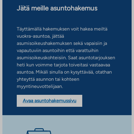
Jätä meille asuntohakemus
Täyttämällä hakemuksen voit hakea meiltä
vuokra-asuntoa, jättää
asumisoikeushakemuksen sekä vapaisiin ja
vapautuviin asuntoihin että varattuihin
asumisoikeuskohteisiin. Saat asuntotarjouksen
heti kun voimme tarjota toiveitasi vastaavaa
asuntoa. Mikäli sinulla on kysyttävää, otathan
yhteyttä asunnon tai kohteen
myyntineuvottelijaan.
Avaa asuntohakemussivu