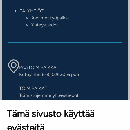
TA-YHTIÖT
Avoimet työpaikat
Yhteystiedot
PÄÄTOIMIPAIKKA
Kutojantie 6-8, 02630 Espoo
TOIMIPAIKAT
Toimistojemme yhteystiedot
Tämä sivusto käyttää
ASIAKASPALVELUKESKUS
Puh. 045 7734 3777
evästeitä
(arkisin klo 8-16)