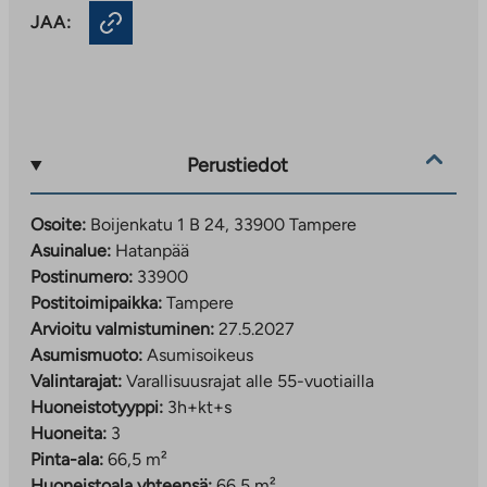
JAA:
Perustiedot
Osoite:
Boijenkatu 1 B 24, 33900 Tampere
Asuinalue:
Hatanpää
Postinumero:
33900
Postitoimipaikka:
Tampere
Arvioitu valmistuminen:
27.5.2027
Asumismuoto:
Asumisoikeus
Valintarajat:
Varallisuusrajat alle 55-vuotiailla
Huoneistotyyppi:
3h+kt+s
Huoneita:
3
Pinta-ala:
66,5 m²
Huoneistoala yhteensä:
66,5 m²