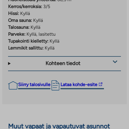
Kerros/kerroksia:
3/5
Hissi:
Kyllä
Oma sauna:
Kyllä
Talosauna:
Kyllä
Parveke:
Kyllä, lasitettu
Tupakointi kielletty:
Kyllä
Lemmikit sallittu:
Kyllä
Kohteen tiedot
Linkki
Siirry talosivulle
Lataa kohde-esite
vie
ulkopuoliseen
palveluun.
Linkki
aukeaa
Muut vapaat ja vapautuvat asunnot
uuteen