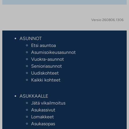
Versio 260806.1306
ASUNNOT
Etsi asuntoa
Asumisoikeusasunnot
Vuokra-asunnot
Senioriasunnot
Uudiskohteet
Kaikki kohteet
ASUKKAALLE
Jätä vikailmoitus
Asukassivut
Lomakkeet
Asukasopas