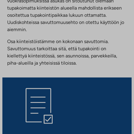
vuokrasopimuksissa asukas on sitoutunut olemaan
tupakoimatta kiinteistön alueella mahdollista erikseen
osoitettua tupakointipaikkaa lukuun ottamatta.
Uudiskohteissa savuttomuusehto on otettu käyttöön jo
aiemmin.
Osa kiinteistöistämme on kokonaan savuttomia.
Savuttomuus tarkoittaa sitä, että tupakointi on
kiellettyä kiinteistössä, sen asunnoissa, parvekkeilla,
piha-alueilla ja yhteisissä tiloissa.