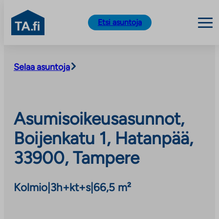
TA.fi
Etsi asuntoja
Siirry
sisältöön
Selaa asuntoja
Asumisoikeusasunnot,
Boijenkatu 1, Hatanpää,
33900, Tampere
Kolmio
|
3h+kt+s
|
66,5 m²