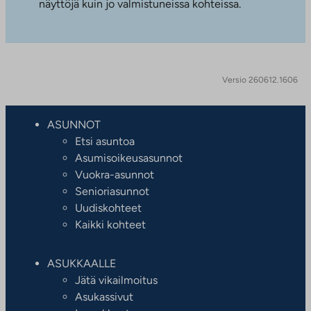
näyttöjä kuin jo valmistuneissa kohteissa.
Versio 260612.1606
ASUNNOT
Etsi asuntoa
Asumisoikeusasunnot
Vuokra-asunnot
Senioriasunnot
Uudiskohteet
Kaikki kohteet
ASUKKAALLE
Jätä vikailmoitus
Asukassivut