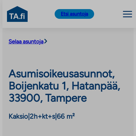
TA.fi
Etsi asuntoja
Siirry
sisältöön
Selaa asuntoja
Asumisoikeusasunnot,
Boijenkatu 1, Hatanpää,
33900, Tampere
Kaksio
|
2h+kt+s
|
66 m²