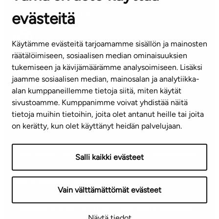
Puh. 045 7734 3777
evästeitä
(arkisin klo 8-16)
info@ta.fi
Käytämme evästeitä tarjoamamme sisällön ja mainosten
räätälöimiseen, sosiaalisen median ominaisuuksien
tukemiseen ja kävijämäärämme analysoimiseen. Lisäksi
jaamme sosiaalisen median, mainosalan ja analytiikka-
Tilaa uutiskirje
alan kumppaneillemme tietoja siitä, miten käytät
sivustoamme. Kumppanimme voivat yhdistää näitä
Mediapankki
tietoja muihin tietoihin, joita olet antanut heille tai joita
on kerätty, kun olet käyttänyt heidän palvelujaan.
Käyttöehdot
Tietosuojaseloste
Saavutettavuusseloste
Salli kaikki evästeet
Näytä evästeasetukseni
Vain välttämättömät evästeet
Copyright © 2026 TA-Yhtiöt | Pidätämme oikeuden
Näytä tiedot