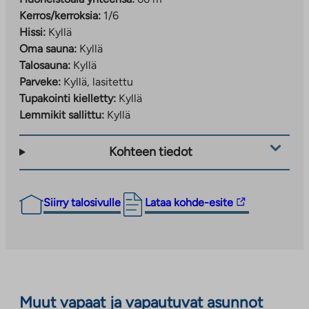
Kerros/kerroksia:
1/6
Hissi:
Kyllä
Oma sauna:
Kyllä
Talosauna:
Kyllä
Parveke:
Kyllä, lasitettu
Tupakointi kielletty:
Kyllä
Lemmikit sallittu:
Kyllä
Kohteen tiedot
Linkki
Siirry talosivulle
Lataa kohde-esite
vie
ulkopuoliseen
palveluun.
Linkki
aukeaa
Muut vapaat ja vapautuvat asunnot
uuteen