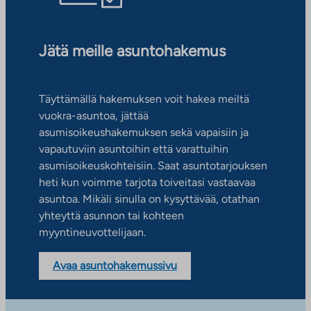
Jätä meille asuntohakemus
Täyttämällä hakemuksen voit hakea meiltä
vuokra-asuntoa, jättää
asumisoikeushakemuksen sekä vapaisiin ja
vapautuviin asuntoihin että varattuihin
asumisoikeuskohteisiin. Saat asuntotarjouksen
heti kun voimme tarjota toiveitasi vastaavaa
asuntoa. Mikäli sinulla on kysyttävää, otathan
yhteyttä asunnon tai kohteen
myyntineuvottelijaan.
Avaa asuntohakemussivu