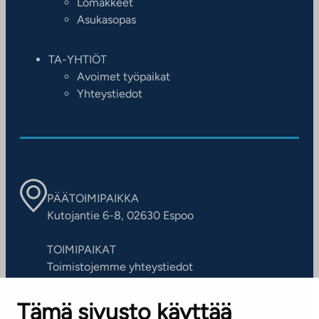
Lomakkeet
Asukasopas
TA-YHTIÖT
Avoimet työpaikat
Yhteystiedot
PÄÄTOIMIPAIKKA
Kutojantie 6-8, 02630 Espoo
TOIMIPAIKAT
Toimistojemme yhteystiedot
Tämä sivusto käyttää
ASIAKASPALVELUKESKUS