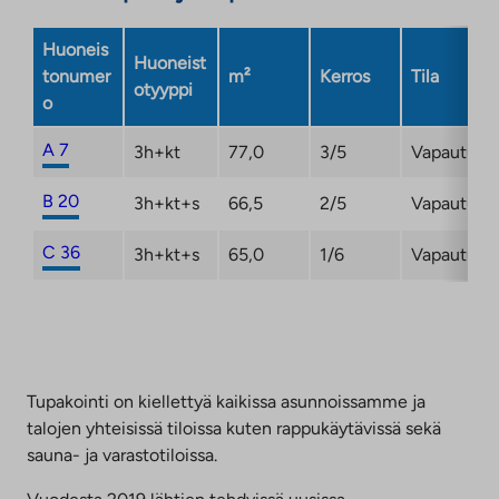
välilehteen
Huoneis
Huoneist
tonumer
m²
Kerros
Tila
otyyppi
o
A 7
3h+kt
77,0
3/5
Vapautuma
B 20
3h+kt+s
66,5
2/5
Vapautuma
C 36
3h+kt+s
65,0
1/6
Vapautuma
Tupakointi on kiellettyä kaikissa asunnoissamme ja
talojen yhteisissä tiloissa kuten rappukäytävissä sekä
sauna- ja varastotiloissa.