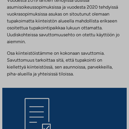
Vuodesta 2019 lähtien tehdyissä uusissa
asumisoikeussopimuksissa ja vuodesta 2020 tehdyissä
vuokrasopimuksissa asukas on sitoutunut olemaan
tupakoimatta kiinteistön alueella mahdollista erikseen
osoitettua tupakointipaikkaa lukuun ottamatta.
Uudiskohteissa savuttomuusehto on otettu käyttöön jo
aiemmin.
Osa kiinteistöistämme on kokonaan savuttomia.
Savuttomuus tarkoittaa sitä, että tupakointi on
kiellettyä kiinteistössä, sen asunnoissa, parvekkeilla,
piha-alueilla ja yhteisissä tiloissa.