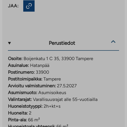
JAA:
Perustiedot
Osoite:
Boijenkatu 1 C 35, 33900 Tampere
Asuinalue:
Hatanpää
Postinumero:
33900
Postitoimipaikka:
Tampere
Arvioitu valmistuminen:
27.5.2027
Asumismuoto:
Asumisoikeus
Valintarajat:
Varallisuusrajat alle 55-vuotiailla
Huoneistotyyppi:
2h+kt+s
Huoneita:
2
Pinta-ala:
66 m²
Huoneistoala yhteensä:
66 m²