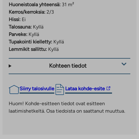
Huoneistoala yhteensä:
31 m²
Kerros/kerroksia:
2/3
Hissi:
Ei
Talosauna:
Kyllä
Parveke:
Kyllä
Tupakointi kielletty:
Kyllä
Lemmikit sallittu:
Kyllä
Kohteen tiedot
Linkki
Siirry talosivulle
Lataa kohde-esite
vie
ulkopuoliseen
Huom! Kohde-esitteen tiedot ovat esitteen
palveluun.
laatimishetkeltä. Osa tiedoista on saattanut muuttua.
Linkki
aukeaa
uuteen