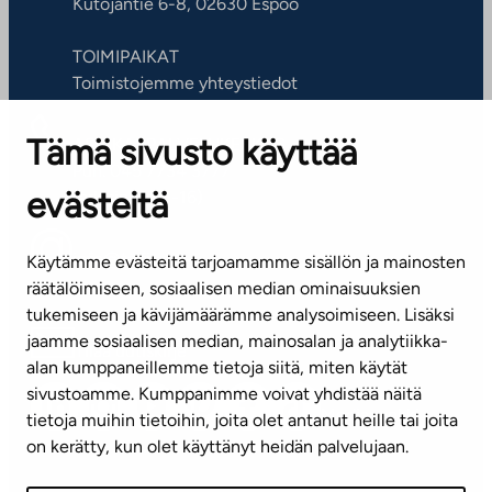
Kutojantie 6-8, 02630 Espoo
TOIMIPAIKAT
Toimistojemme yhteystiedot
Tämä sivusto käyttää
ASIAKASPALVELUKESKUS
Puh. 045 7734 3777
evästeitä
(arkisin klo 8-16)
info@ta.fi
Käytämme evästeitä tarjoamamme sisällön ja mainosten
räätälöimiseen, sosiaalisen median ominaisuuksien
tukemiseen ja kävijämäärämme analysoimiseen. Lisäksi
jaamme sosiaalisen median, mainosalan ja analytiikka-
Tilaa uutiskirje
alan kumppaneillemme tietoja siitä, miten käytät
sivustoamme. Kumppanimme voivat yhdistää näitä
Mediapankki
tietoja muihin tietoihin, joita olet antanut heille tai joita
on kerätty, kun olet käyttänyt heidän palvelujaan.