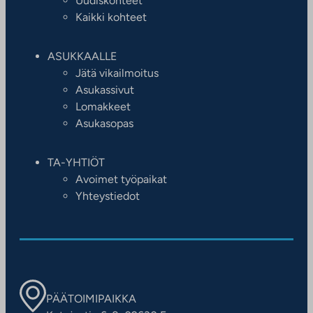
Uudiskohteet
Kaikki kohteet
ASUKKAALLE
Jätä vikailmoitus
Asukassivut
Lomakkeet
Asukasopas
TA-YHTIÖT
Avoimet työpaikat
Yhteystiedot
PÄÄTOIMIPAIKKA