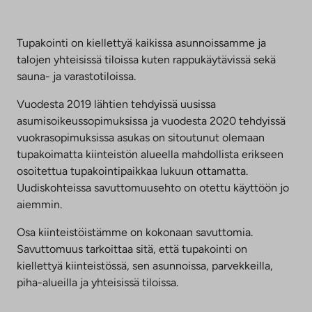
välilehteen
Tupakointi on kiellettyä kaikissa asunnoissamme ja
talojen yhteisissä tiloissa kuten rappukäytävissä sekä
sauna- ja varastotiloissa.
Vuodesta 2019 lähtien tehdyissä uusissa
asumisoikeussopimuksissa ja vuodesta 2020 tehdyissä
vuokrasopimuksissa asukas on sitoutunut olemaan
tupakoimatta kiinteistön alueella mahdollista erikseen
osoitettua tupakointipaikkaa lukuun ottamatta.
Uudiskohteissa savuttomuusehto on otettu käyttöön jo
aiemmin.
Osa kiinteistöistämme on kokonaan savuttomia.
Savuttomuus tarkoittaa sitä, että tupakointi on
kiellettyä kiinteistössä, sen asunnoissa, parvekkeilla,
piha-alueilla ja yhteisissä tiloissa.