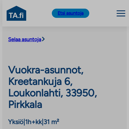
TA.fi
Etsi asuntoja
Siirry
sisältöön
Selaa asuntoja
Vuokra-asunnot,
Kreetankuja 6,
Loukonlahti, 33950,
Pirkkala
Yksiö
|
1h+kk
|
31 m²