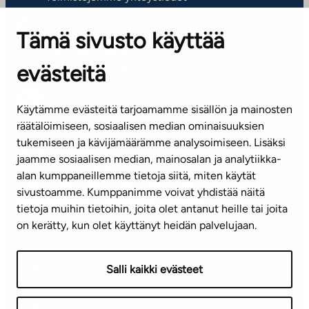
Tämä sivusto käyttää
ASIAKASPALVELUKESKUS
Puh. 045 7734 3777
evästeitä
(arkisin klo 8-16)
info@ta.fi
Käytämme evästeitä tarjoamamme sisällön ja mainosten
räätälöimiseen, sosiaalisen median ominaisuuksien
tukemiseen ja kävijämäärämme analysoimiseen. Lisäksi
jaamme sosiaalisen median, mainosalan ja analytiikka-
Tilaa uutiskirje
alan kumppaneillemme tietoja siitä, miten käytät
sivustoamme. Kumppanimme voivat yhdistää näitä
Mediapankki
tietoja muihin tietoihin, joita olet antanut heille tai joita
on kerätty, kun olet käyttänyt heidän palvelujaan.
Käyttöehdot
Tietosuojaseloste
Saavutettavuusseloste
Salli kaikki evästeet
Näytä evästeasetukseni