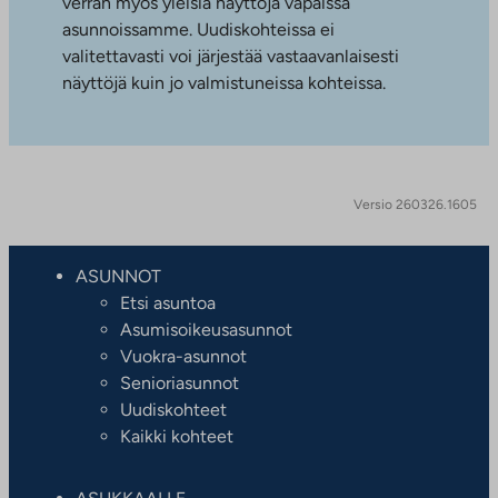
verran myös yleisiä näyttöjä vapaissa
asunnoissamme. Uudiskohteissa ei
valitettavasti voi järjestää vastaavanlaisesti
näyttöjä kuin jo valmistuneissa kohteissa.
Versio 260326.1605
ASUNNOT
Etsi asuntoa
Asumisoikeusasunnot
Vuokra-asunnot
Senioriasunnot
Uudiskohteet
Kaikki kohteet