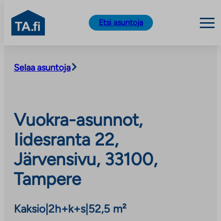
TA.fi
Etsi asuntoja
Siirry
sisältöön
Selaa asuntoja
Vuokra-asunnot,
Iidesranta 22,
Järvensivu, 33100,
Tampere
Kaksio
|
2h+k+s
|
52,5 m²