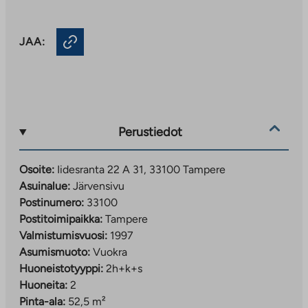
JAA:
Perustiedot
Osoite:
Iidesranta 22 A 31, 33100 Tampere
Asuinalue:
Järvensivu
Postinumero:
33100
Postitoimipaikka:
Tampere
Valmistumisvuosi:
1997
Asumismuoto:
Vuokra
Huoneistotyyppi:
2h+k+s
Huoneita:
2
Pinta-ala:
52,5 m²