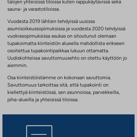
talojen yhteisissä tiloissa kuten rappukäytävissä sekä
sauna- ja varastotiloissa.
Vuodesta 2019 lähtien tehdyissä uusissa
asumisoikeussopimuksissa ja vuodesta 2020 tehdyissä
vuokrasopimuksissa asukas on sitoutunut olemaan
tupakoimatta kiinteistön alueella mahdollista erikseen
osoitettua tupakointipaikkaa lukuun ottamatta.
Uudiskohteissa savuttomuusehto on otettu käyttöön jo
aiemmin.
Osa kiinteistöistämme on kokonaan savuttomia.
Savuttomuus tarkoittaa sitä, että tupakointi on
kiellettyä kiinteistössä, sen asunnoissa, parvekkeilla,
piha-alueilla ja yhteisissä tiloissa.