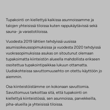
Tupakointi on kiellettyä kaikissa asunnoissamme ja
talojen yhteisissä tiloissa kuten rappukäytävissä sekä
sauna- ja varastotiloissa.
Vuodesta 2019 lähtien tehdyissä uusissa
asumisoikeussopimuksissa ja vuodesta 2020 tehdyissä
vuokrasopimuksissa asukas on sitoutunut olemaan
tupakoimatta kiinteistön alueella mahdollista erikseen
osoitettua tupakointipaikkaa lukuun ottamatta.
Uudiskohteissa savuttomuusehto on otettu käyttöön jo
aiemmin.
Osa kiinteistöistämme on kokonaan savuttomia.
Savuttomuus tarkoittaa sitä, että tupakointi on
kiellettyä kiinteistössä, sen asunnoissa, parvekkeilla,
piha-alueilla ja yhteisissä tiloissa.