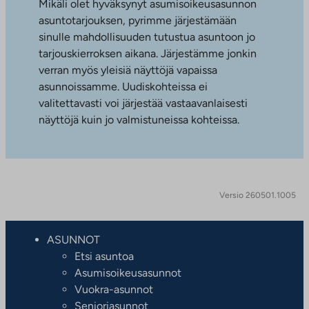
Mikäli olet hyväksynyt asumisoikeusasunnon
asuntotarjouksen, pyrimme järjestämään
sinulle mahdollisuuden tutustua asuntoon jo
tarjouskierroksen aikana. Järjestämme jonkin
verran myös yleisiä näyttöjä vapaissa
asunnoissamme. Uudiskohteissa ei
valitettavasti voi järjestää vastaavanlaisesti
näyttöjä kuin jo valmistuneissa kohteissa.
Versio 260501.1005
ASUNNOT
Etsi asuntoa
Asumisoikeusasunnot
Vuokra-asunnot
Senioriasunnot