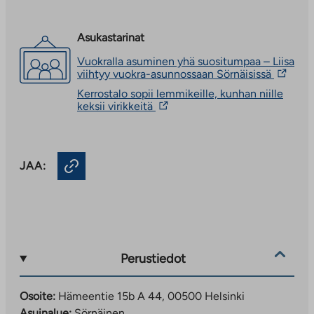
Asukastarinat
Vuokralla asuminen yhä suositumpaa – Liisa
Linkki
viihtyy vuokra-asunnossaan Sörnäisissä
vie
Kerrostalo sopii lemmikeille, kunhan niille
ulkopuo
Linkki
keksii virikkeitä
palveluu
vie
Linkki
ulkopuoliseen
aukeaa
palveluun.
uuteen
Linkki
välileht
JAA:
aukeaa
uuteen
välilehteen
Perustiedot
Osoite:
Hämeentie 15b A 44, 00500 Helsinki
Asuinalue:
Sörnäinen