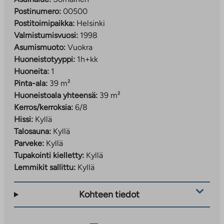
Postinumero:
00500
Postitoimipaikka:
Helsinki
Valmistumisvuosi:
1998
Asumismuoto:
Vuokra
Huoneistotyyppi:
1h+kk
Huoneita:
1
Pinta-ala:
39 m²
Huoneistoala yhteensä:
39 m²
Kerros/kerroksia:
6/8
Hissi:
Kyllä
Talosauna:
Kyllä
Parveke:
Kyllä
Tupakointi kielletty:
Kyllä
Lemmikit sallittu:
Kyllä
Kohteen tiedot