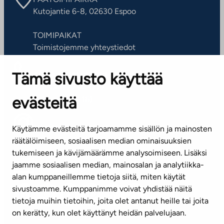
Kutojantie 6-8, 02630 Espoo
TOIMIPAIKAT
Toimistojemme yhteystiedot
Tämä sivusto käyttää
ASIAKASPALVELUKESKUS
Puh. 045 7734 3777
evästeitä
(arkisin klo 8-16)
info@ta.fi
Käytämme evästeitä tarjoamamme sisällön ja mainosten
räätälöimiseen, sosiaalisen median ominaisuuksien
tukemiseen ja kävijämäärämme analysoimiseen. Lisäksi
jaamme sosiaalisen median, mainosalan ja analytiikka-
Tilaa uutiskirje
alan kumppaneillemme tietoja siitä, miten käytät
sivustoamme. Kumppanimme voivat yhdistää näitä
Mediapankki
tietoja muihin tietoihin, joita olet antanut heille tai joita
on kerätty, kun olet käyttänyt heidän palvelujaan.