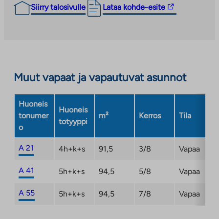
Linkki
Siirry talosivulle
Lataa kohde-esite
vie
ulkopuoliseen
palveluun.
Linkki
aukeaa
Muut vapaat ja vapautuvat asunnot
uuteen
välilehteen
Huoneis
Huoneis
tonumer
m²
Kerros
Tila
totyyppi
o
A 21
4h+k+s
91,5
3/8
Vapaa
A 41
5h+k+s
94,5
5/8
Vapaa
A 55
5h+k+s
94,5
7/8
Vapaa