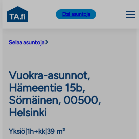
TA.fi
Etsi asuntoja
Siirry
sisältöön
Selaa asuntoja
Vuokra-asunnot,
Hämeentie 15b,
Sörnäinen, 00500,
Helsinki
Yksiö
|
1h+kk
|
39 m²