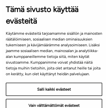
Tämä sivusto käyttää
ASIAKASPALVELUKESKUS
Puh. 045 7734 3777
evästeitä
(arkisin klo 8-16)
info@ta.fi
Käytämme evästeitä tarjoamamme sisällön ja mainosten
räätälöimiseen, sosiaalisen median ominaisuuksien
tukemiseen ja kävijämäärämme analysoimiseen. Lisäksi
jaamme sosiaalisen median, mainosalan ja analytiikka-
Tilaa uutiskirje
alan kumppaneillemme tietoja siitä, miten käytät
sivustoamme. Kumppanimme voivat yhdistää näitä
Mediapankki
tietoja muihin tietoihin, joita olet antanut heille tai joita
on kerätty, kun olet käyttänyt heidän palvelujaan.
Käyttöehdot
Tietosuojaseloste
Saavutettavuusseloste
Salli kaikki evästeet
Näytä evästeasetukseni
Vain välttämättömät evästeet