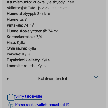
Asumismuoto:
Vuokra, yleishyödyllinen
Valintarajat:
Tulo- ja varallisuusrajat
Huoneistotyyppi:
3h+k+s
Huoneita:
3
Pinta-ala:
74 m²
Huoneistoala yhteensä:
74 m²
Kerros/kerroksia:
3/4
Hissi:
Kyllä
Oma sauna:
Kyllä
Parveke:
Kyllä
Tupakointi kielletty:
Kyllä
Lemmikit sallittu:
Kyllä
Kohteen tiedot
Siirry talosivulle
Linkki
Katso asukasvalintaperusteet