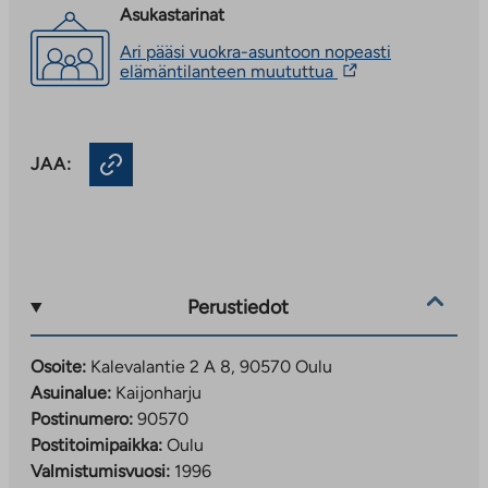
Asukastarinat
Ari pääsi vuokra-asuntoon nopeasti
Linkki
elämäntilanteen muututtua
vie
ulkopuoliseen
palveluun.
Linkki
JAA:
aukeaa
uuteen
välilehteen
Perustiedot
Osoite:
Kalevalantie 2 A 8, 90570 Oulu
Asuinalue:
Kaijonharju
Postinumero:
90570
Postitoimipaikka:
Oulu
Valmistumisvuosi:
1996