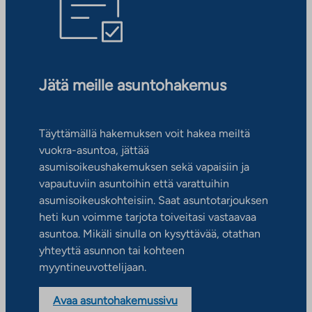
Jätä meille asuntohakemus
Täyttämällä hakemuksen voit hakea meiltä
vuokra-asuntoa, jättää
asumisoikeushakemuksen sekä vapaisiin ja
vapautuviin asuntoihin että varattuihin
asumisoikeuskohteisiin. Saat asuntotarjouksen
heti kun voimme tarjota toiveitasi vastaavaa
asuntoa. Mikäli sinulla on kysyttävää, otathan
yhteyttä asunnon tai kohteen
myyntineuvottelijaan.
Avaa asuntohakemussivu