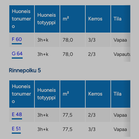
Huoneis
Huoneis
tonumer
m²
Kerros
Tila
totyyppi
o
F 60
3h+k
78,0
3/3
Vapaa
G 64
3h+k
78,0
2/3
Vapautuma
Rinnepolku 5
Huoneis
Huoneis
tonumer
m²
Kerros
Tila
totyyppi
o
E 48
3h+k
77,5
2/3
Vapaa
E 51
3h+k
77,5
3/3
Vapaa