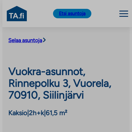
TA.fi
Etsi asuntoja
Siirry
sisältöön
Selaa asuntoja
Vuokra-asunnot,
Rinnepolku 3, Vuorela,
70910, Siilinjärvi
Kaksio
|
2h+k
|
61,5 m²