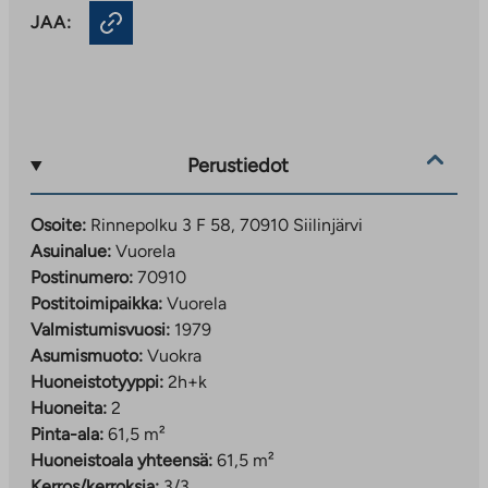
JAA:
Perustiedot
Osoite:
Rinnepolku 3 F 58, 70910 Siilinjärvi
Asuinalue:
Vuorela
Postinumero:
70910
Postitoimipaikka:
Vuorela
Valmistumisvuosi:
1979
Asumismuoto:
Vuokra
Huoneistotyyppi:
2h+k
Huoneita:
2
Pinta-ala:
61,5 m²
Huoneistoala yhteensä:
61,5 m²
Kerros/kerroksia:
3/3