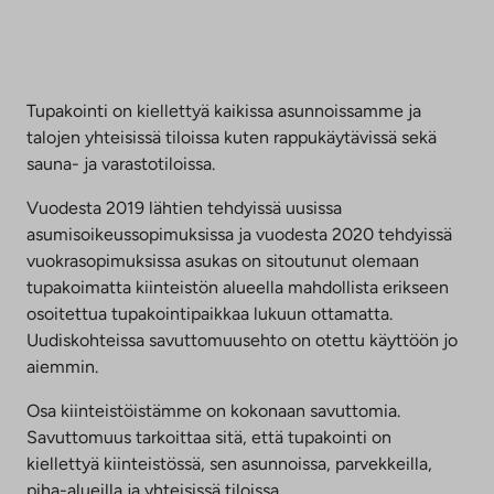
Tupakointi on kiellettyä kaikissa asunnoissamme ja
talojen yhteisissä tiloissa kuten rappukäytävissä sekä
sauna- ja varastotiloissa.
Vuodesta 2019 lähtien tehdyissä uusissa
asumisoikeussopimuksissa ja vuodesta 2020 tehdyissä
vuokrasopimuksissa asukas on sitoutunut olemaan
tupakoimatta kiinteistön alueella mahdollista erikseen
osoitettua tupakointipaikkaa lukuun ottamatta.
Uudiskohteissa savuttomuusehto on otettu käyttöön jo
aiemmin.
Osa kiinteistöistämme on kokonaan savuttomia.
Savuttomuus tarkoittaa sitä, että tupakointi on
kiellettyä kiinteistössä, sen asunnoissa, parvekkeilla,
piha-alueilla ja yhteisissä tiloissa.