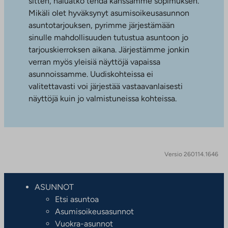
sitten, haluatko tehdä kanssamme sopimuksen.
Mikäli olet hyväksynyt asumisoikeusasunnon
asuntotarjouksen, pyrimme järjestämään
sinulle mahdollisuuden tutustua asuntoon jo
tarjouskierroksen aikana. Järjestämme jonkin
verran myös yleisiä näyttöjä vapaissa
asunnoissamme. Uudiskohteissa ei
valitettavasti voi järjestää vastaavanlaisesti
näyttöjä kuin jo valmistuneissa kohteissa.
Versio 260114.1646
ASUNNOT
Etsi asuntoa
Asumisoikeusasunnot
Vuokra-asunnot