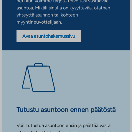
heti kun voimme tarjota toiveitasi vastaavaa
asuntoa. Mikäli sinulla on kysyttävää, otathan
yhteyttä asunnon tai kohteen
myyntineuvottelijaan.
Avaa asuntohakemussivu
Tutustu asuntoon ennen päätöstä
Voit tutustua asuntoon ensin ja päättää vasta