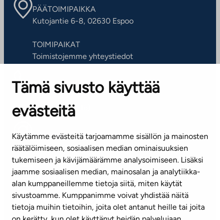
PÄÄTOIMIPAIKKA
Kutojantie 6-8, 02630 Espoo
TOIMIPAIKAT
Toimistojemme yhteystiedot
Tämä sivusto käyttää
ASIAKASPALVELUKESKUS
Puh. 045 7734 3777
evästeitä
(arkisin klo 8-16)
info@ta.fi
Käytämme evästeitä tarjoamamme sisällön ja mainosten
räätälöimiseen, sosiaalisen median ominaisuuksien
tukemiseen ja kävijämäärämme analysoimiseen. Lisäksi
jaamme sosiaalisen median, mainosalan ja analytiikka-
Tilaa uutiskirje
alan kumppaneillemme tietoja siitä, miten käytät
sivustoamme. Kumppanimme voivat yhdistää näitä
Mediapankki
tietoja muihin tietoihin, joita olet antanut heille tai joita
on kerätty, kun olet käyttänyt heidän palvelujaan.