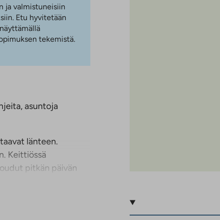
n ja valmistuneisiin
iin. Etu hyvitetään
 näyttämällä
 sopimuksen tekemistä.
jeita, asuntoja
taavat länteen.
. Keittiössä
toudut pitkän päivän
okra-asuntohakemus
i tulee pyydettäessä
ilmoitus) sekä