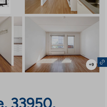
+9
e, 33950,