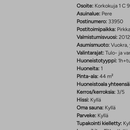
kijoiden luottotiedot
Osoite:
Korkokuja 1 C 9
toimittaneelle ja
Asuinalue:
Pere
Postinumero:
33950
sa.
Postitoimipaikka:
Pirkka
Valmistumisvuosi:
2012
Asumismuoto:
Vuokra, 
uositulla ja
Valintarajat:
Tulo- ja va
tarjoaa hyvät
Huoneistotyyppi:
1h+t
ytyvät monipuoliset
Huoneita:
1
 maastot.
Pinta-ala:
44 m²
Huoneistoala yhteensä
Kerros/kerroksia:
3/5
usta kuuden kilometrin
Hissi:
Kyllä
kittymä, jossa on
Oma sauna:
Kyllä
Parveke:
Kyllä
Tupakointi kielletty:
Kyl