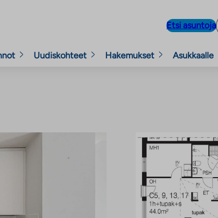
Etsi asuntoja
nnot
Uudiskohteet
Hakemukset
Asukkaalle