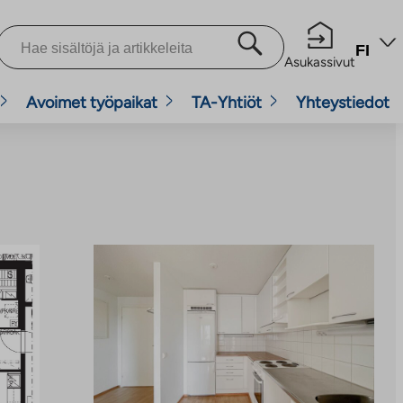
FI
Asukassivut
Avoimet työpaikat
TA-Yhtiöt
Yhteystiedot