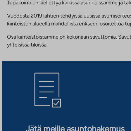
Tupakointi on kiellettyä kaikissa asunnoissamme ja talo
Vuodesta 2019 lähtien tehdyissä uusissa asumisoike
kiinteistön alueella mahdollista erikseen osoitettua
Osa kiinteistöistämme on kokonaan savuttomia. Savuttomu
yhteisissä tiloissa.
Jätä meille asuntohakemus