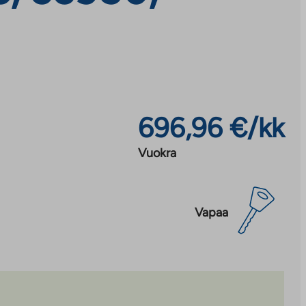
696,96 €/kk
Vuokra
Vapaa