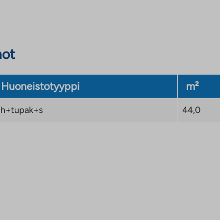
välilehteen
not
Huoneistotyyppi
m²
1h+tupak+s
44,0