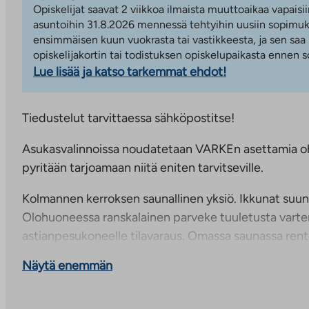
Opiskelijat saavat 2 viikkoa ilmaista muuttoaikaa vapaisii
asuntoihin 31.8.2026 mennessä tehtyihin uusiin sopimuks
ensimmäisen kuun vuokrasta tai vastikkeesta, ja sen saa
opiskelijakortin tai todistuksen opiskelupaikasta ennen
Lue lisää ja katso tarkemmat ehdot!
Tiedustelut tarvittaessa sähköpostitse!
Asukasvalinnoissa noudatetaan VARKEn asettamia oh
pyritään tarjoamaan niitä eniten tarvitseville.
Kolmannen kerroksen saunallinen yksiö. Ikkunat suun
Olohuoneessa ranskalainen parveke tuuletusta varten
astianpesukoneelle tilavaraus. Omassa saunassa ren
jälkeen. Asuntoa haetaan täyttämällä sähköinen vu
Näytä enemmän
(https://ta.fi/vuokrahakemus). Hakemuksen liitteeks
toimittaa verotiedot vuodelta 2025 (esitäytetty vero