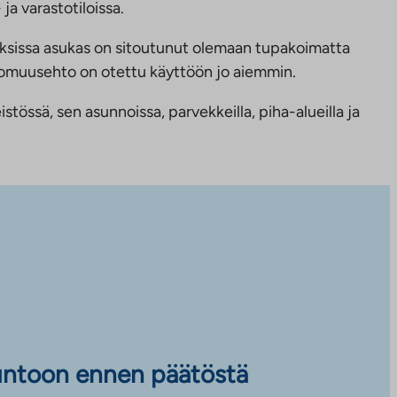
ja varastotiloissa.
ksissa asukas on sitoutunut olemaan tupakoimatta
ttomuusehto on otettu käyttöön jo aiemmin.
tössä, sen asunnoissa, parvekkeilla, piha-alueilla ja
untoon ennen päätöstä