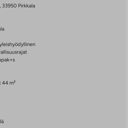
, 33950 Pirkkala
la
yleishyödyllinen
rallisuusrajat
upak+s
:
44 m²
lä