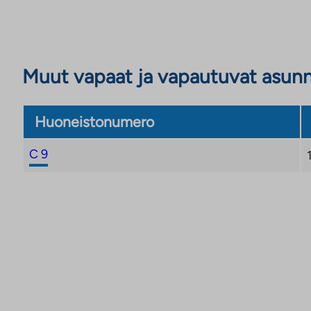
Muut vapaat ja vapautuvat asun
Huoneistonumero
C 9