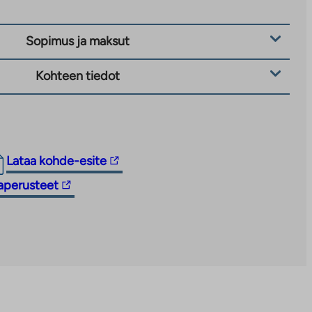
Sopimus ja maksut
Kohteen tiedot
Linkki
Lataa kohde-esite
vie
taperusteet
ulkopuoliseen
palveluun.
Linkki
aukeaa
uuteen
välilehteen