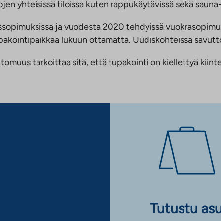
jen yhteisissä tiloissa kuten rappukäytävissä sekä sauna- 
ussopimuksissa ja vuodesta 2020 tehdyissä vuokrasopimu
 tupakointipaikkaa lukuun ottamatta. Uudiskohteissa savu
us tarkoittaa sitä, että tupakointi on kiellettyä kiinteis
Tutustu as