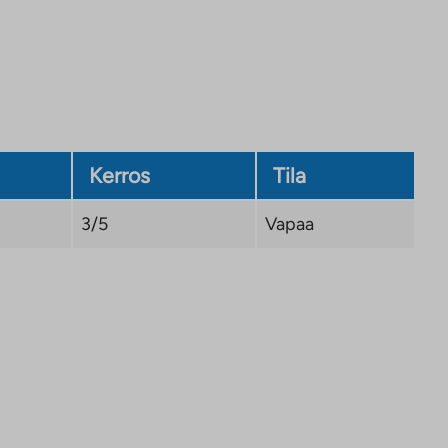
Kerros
Tila
3/5
Vapaa