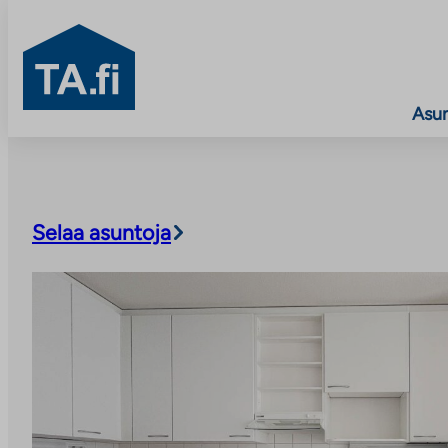
TA.fi
Asu
Siirry
sisältöön
Selaa asuntoja