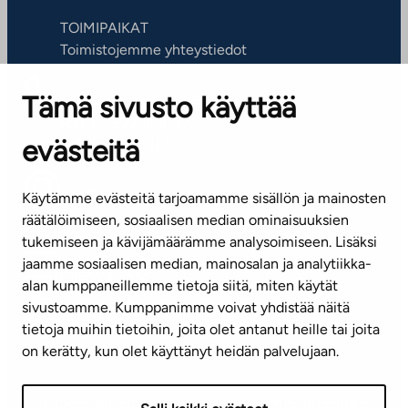
TOIMIPAIKAT
Toimistojemme yhteystiedot
Tämä sivusto käyttää
ASIAKASPALVELUKESKUS
Puh. 045 7734 3777
evästeitä
(arkisin klo 8-16)
info@ta.fi
Käytämme evästeitä tarjoamamme sisällön ja mainosten
räätälöimiseen, sosiaalisen median ominaisuuksien
tukemiseen ja kävijämäärämme analysoimiseen. Lisäksi
jaamme sosiaalisen median, mainosalan ja analytiikka-
Tilaa uutiskirje
alan kumppaneillemme tietoja siitä, miten käytät
sivustoamme. Kumppanimme voivat yhdistää näitä
Mediapankki
tietoja muihin tietoihin, joita olet antanut heille tai joita
on kerätty, kun olet käyttänyt heidän palvelujaan.
Käyttöehdot
Tietosuojaseloste
Saavutettavuusseloste