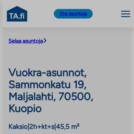
TA.fi
Etsi asuntoja
Siirry
sisältöön
Selaa asuntoja
Vuokra-asunnot,
Sammonkatu 19,
Maljalahti, 70500,
Kuopio
Kaksio
|
2h+kt+s
|
45,5 m²