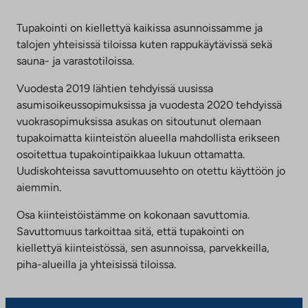
aukeaa
uuteen
Tupakointi on kiellettyä kaikissa asunnoissamme ja
välilehteen
talojen yhteisissä tiloissa kuten rappukäytävissä sekä
sauna- ja varastotiloissa.
Vuodesta 2019 lähtien tehdyissä uusissa
asumisoikeussopimuksissa ja vuodesta 2020 tehdyissä
vuokrasopimuksissa asukas on sitoutunut olemaan
tupakoimatta kiinteistön alueella mahdollista erikseen
osoitettua tupakointipaikkaa lukuun ottamatta.
Uudiskohteissa savuttomuusehto on otettu käyttöön jo
aiemmin.
Osa kiinteistöistämme on kokonaan savuttomia.
Savuttomuus tarkoittaa sitä, että tupakointi on
kiellettyä kiinteistössä, sen asunnoissa, parvekkeilla,
piha-alueilla ja yhteisissä tiloissa.