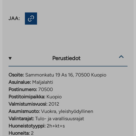
JAA:
Perustiedot
Osoite:
Sammonkatu 19 As 16, 70500 Kuopio
Asuinalue:
Maljalahti
Postinumero:
70500
Postitoimipaikka:
Kuopio
Valmistumisvuosi:
2012
Asumismuoto:
Vuokra, yleishyödyllinen
Valintarajat:
Tulo- ja varallisuusrajat
Huoneistotyyppi:
2h+kt+s
Huoneita:
2