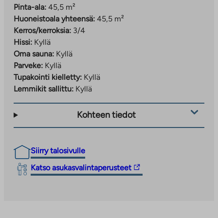
Pinta-ala:
45,5 m²
Huoneistoala yhteensä:
45,5 m²
Kerros/kerroksia:
3/4
Hissi:
Kyllä
Oma sauna:
Kyllä
Parveke:
Kyllä
Tupakointi kielletty:
Kyllä
Lemmikit sallittu:
Kyllä
Kohteen tiedot
Siirry talosivulle
Linkki
Katso asukasvalintaperusteet
vie
ulkopuoliseen
palveluun.
Linkki