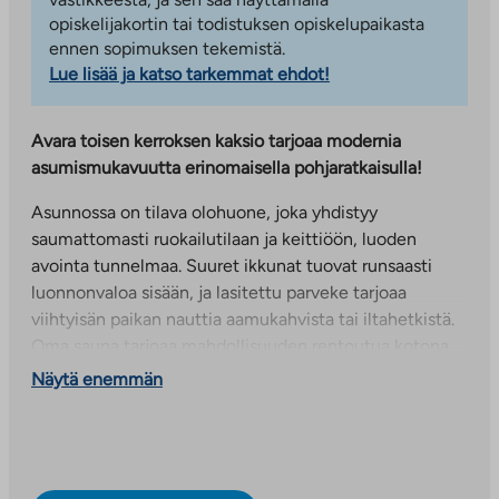
opiskelijakortin tai todistuksen opiskelupaikasta
ennen sopimuksen tekemistä.
Lue lisää ja katso tarkemmat ehdot!
Avara toisen kerroksen kaksio tarjoaa modernia
asumismukavuutta erinomaisella pohjaratkaisulla!
Asunnossa on tilava olohuone, joka yhdistyy
saumattomasti ruokailutilaan ja keittiöön, luoden
avointa tunnelmaa. Suuret ikkunat tuovat runsaasti
luonnonvaloa sisään, ja lasitettu parveke tarjoaa
viihtyisän paikan nauttia aamukahvista tai iltahetkistä.
Oma sauna tarjoaa mahdollisuuden rentoutua kotona
juuri silloin, kun haluat. Tämä koti on täydellinen
Näytä enemmän
valinta, jos arvostat toimivuutta, tyylikkyyttä ja pientä
arjen luksusta!
Kahvelitie 22:n luhtikerrostalot sijaitsevat
pientalovaltaisella Kurttilan alueella Kauklahden ja