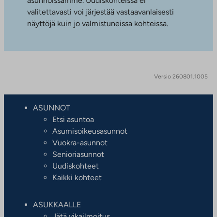
asunnoissamme. Uudiskohteissa ei
valitettavasti voi järjestää vastaavanlaisesti
näyttöjä kuin jo valmistuneissa kohteissa.
Versio 260801.1005
ASUNNOT
Etsi asuntoa
Asumisoikeusasunnot
Vuokra-asunnot
Senioriasunnot
Uudiskohteet
Kaikki kohteet
ASUKKAALLE
Jätä vikailmoitus