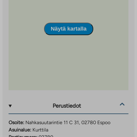
Saunalahteen ja Kauklahden palveluihin on matkaa
noin pari kilometriä.
Merenläheinen luonto ja Kauklahdenväylän toiselta
Näytä kartalla
puolelta alkava keskuspuisto tarjoavat erinomaiset
ulkoilumahdollisuudet.
Perustiedot
Osoite:
Nahkasuutarintie 11 C 31, 02780 Espoo
Asuinalue:
Kurttila