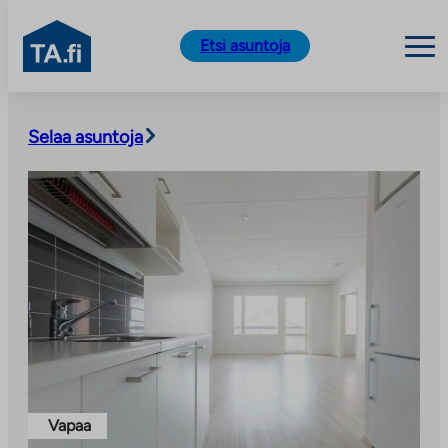
TA.fi
Etsi asuntoja
Siirry
sisältöön
Selaa asuntoja
Vapaa