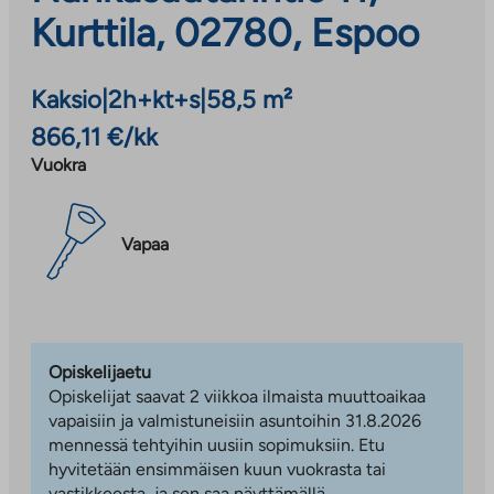
Kurttila, 02780, Espoo
Kaksio
|
2h+kt+s
|
58,5 m²
866,11 €/kk
Vuokra
Vapaa
Opiskelijaetu
Opiskelijat saavat 2 viikkoa ilmaista muuttoaikaa
vapaisiin ja valmistuneisiin asuntoihin 31.8.2026
mennessä tehtyihin uusiin sopimuksiin. Etu
hyvitetään ensimmäisen kuun vuokrasta tai
vastikkeesta, ja sen saa näyttämällä