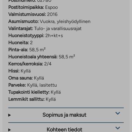
Postinumero:
02780
Postitoimipaikka:
Espoo
Valmistumisvuosi:
2016
Asumismuoto:
Vuokra, yleishyödyllinen
Valintarajat:
Tulo- ja varallisuusrajat
Huoneistotyyppi:
2h+kt+s
Huoneita:
2
Pinta-ala:
58,5 m²
Huoneistoala yhteensä:
58,5 m²
Kerros/kerroksia:
2/4
Hissi:
Kyllä
Oma sauna:
Kyllä
Parveke:
Kyllä, lasitettu
Tupakointi kielletty:
Kyllä
Lemmikit sallittu:
Kyllä
Sopimus ja maksut
Kohteen tiedot