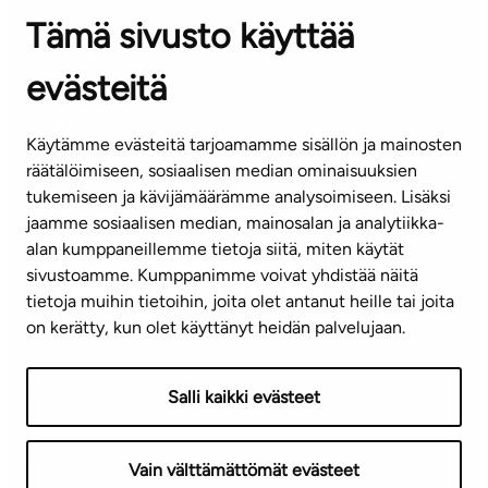
Tämä sivusto käyttää
ASIAKASPALVELUKESKUS
Puh. 045 7734 3777
evästeitä
(arkisin klo 8-16)
info@ta.fi
Käytämme evästeitä tarjoamamme sisällön ja mainosten
räätälöimiseen, sosiaalisen median ominaisuuksien
tukemiseen ja kävijämäärämme analysoimiseen. Lisäksi
jaamme sosiaalisen median, mainosalan ja analytiikka-
Tilaa uutiskirje
alan kumppaneillemme tietoja siitä, miten käytät
sivustoamme. Kumppanimme voivat yhdistää näitä
Mediapankki
tietoja muihin tietoihin, joita olet antanut heille tai joita
on kerätty, kun olet käyttänyt heidän palvelujaan.
Käyttöehdot
Tietosuojaseloste
Saavutettavuusseloste
Salli kaikki evästeet
Näytä evästeasetukseni
Vain välttämättömät evästeet