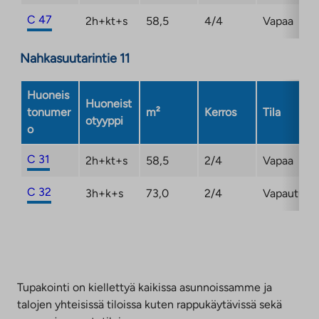
C 47
2h+kt+s
58,5
4/4
Vapaa
Nahkasuutarintie 11
Huoneis
Huoneist
tonumer
m²
Kerros
Tila
otyyppi
o
C 31
2h+kt+s
58,5
2/4
Vapaa
C 32
3h+k+s
73,0
2/4
Vapautuma
Tupakointi on kiellettyä kaikissa asunnoissamme ja
talojen yhteisissä tiloissa kuten rappukäytävissä sekä