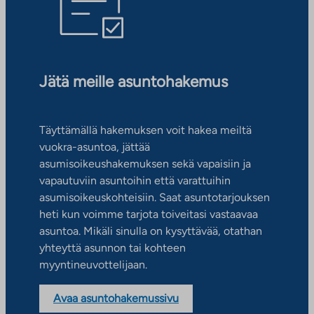
Jätä meille asuntohakemus
Täyttämällä hakemuksen voit hakea meiltä
vuokra-asuntoa, jättää
asumisoikeushakemuksen sekä vapaisiin ja
vapautuviin asuntoihin että varattuihin
asumisoikeuskohteisiin. Saat asuntotarjouksen
heti kun voimme tarjota toiveitasi vastaavaa
asuntoa. Mikäli sinulla on kysyttävää, otathan
yhteyttä asunnon tai kohteen
myyntineuvottelijaan.
Avaa asuntohakemussivu