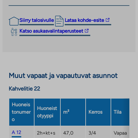
Linkki
Siirry talosivulle
Lataa kohde-esite
vie
Linkki
Katso asukasvalintaperusteet
ulkopuoliseen
vie
palveluun.
ulkopuoliseen
Linkki
palveluun.
aukeaa
Linkki
uuteen
aukeaa
välilehteen
Muut vapaat ja vapautuvat asunnot
uuteen
välilehteen
Kahvelitie 22
Huoneis
Huoneist
tonumer
m²
Kerros
Tila
otyyppi
o
A 12
2h+kt+s
47,0
3/4
Vapaa