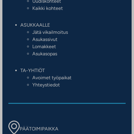
Uudiskohteet
Kaikki kohteet
ASUKKAALLE
Jätä vikailmoitus
Asukassivut
Lomakkeet
Asukasopas
TA-YHTIÖT
Avoimet työpaikat
Yhteystiedot
PÄÄTOIMIPAIKKA