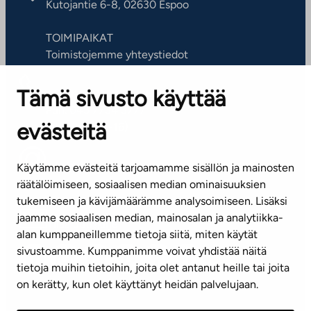
Kutojantie 6-8, 02630 Espoo
TOIMIPAIKAT
Toimistojemme yhteystiedot
Tämä sivusto käyttää
ASIAKASPALVELUKESKUS
Puh. 045 7734 3777
evästeitä
(arkisin klo 8-16)
info@ta.fi
Käytämme evästeitä tarjoamamme sisällön ja mainosten
räätälöimiseen, sosiaalisen median ominaisuuksien
tukemiseen ja kävijämäärämme analysoimiseen. Lisäksi
jaamme sosiaalisen median, mainosalan ja analytiikka-
Tilaa uutiskirje
alan kumppaneillemme tietoja siitä, miten käytät
sivustoamme. Kumppanimme voivat yhdistää näitä
Mediapankki
tietoja muihin tietoihin, joita olet antanut heille tai joita
on kerätty, kun olet käyttänyt heidän palvelujaan.