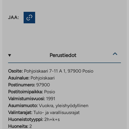
JAA:
Perustiedot
Osoite:
Pohjoiskaari 7-11 A 1, 97900 Posio
Asuinalue:
Pohjoiskaari
Postinumero:
97900
Postitoimipaikka:
Posio
Valmistumisvuosi:
1991
Asumismuoto:
Vuokra, yleishyödyllinen
Valintarajat:
Tulo- ja varallisuusrajat
Huoneistotyyppi:
2h+k+s
Huoneita:
2