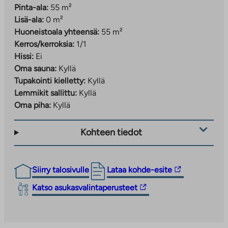
Pinta-ala:
55 m²
Lisä-ala:
0 m²
Huoneistoala yhteensä:
55 m²
Kerros/kerroksia:
1/1
Hissi:
Ei
Oma sauna:
Kyllä
Tupakointi kielletty:
Kyllä
Lemmikit sallittu:
Kyllä
Oma piha:
Kyllä
Kohteen tiedot
Linkki
Siirry talosivulle
Lataa kohde-esite
vie
Linkki
Katso asukasvalintaperusteet
ulkopuoliseen
vie
palveluun.
ulkopuoliseen
Linkki
palveluun.