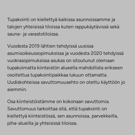
aukeaa
Linkki
uuteen
aukeaa
välilehteen
uuteen
Tupakointi on kiellettyä kaikissa asunnoissamme ja
välilehteen
talojen yhteisissä tiloissa kuten rappukäytävissä sekä
sauna- ja varastotiloissa.
Vuodesta 2019 lähtien tehdyissä uusissa
asumisoikeussopimuksissa ja vuodesta 2020 tehdyissä
vuokrasopimuksissa asukas on sitoutunut olemaan
tupakoimatta kiinteistön alueella mahdollista erikseen
osoitettua tupakointipaikkaa lukuun ottamatta.
Uudiskohteissa savuttomuusehto on otettu käyttöön jo
aiemmin.
Osa kiinteistöistämme on kokonaan savuttomia.
Savuttomuus tarkoittaa sitä, että tupakointi on
kiellettyä kiinteistössä, sen asunnoissa, parvekkeilla,
piha-alueilla ja yhteisissä tiloissa.