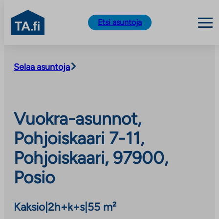
TA.fi
Etsi asuntoja
Siirry
sisältöön
Selaa asuntoja
Vuokra-asunnot,
Pohjoiskaari 7-11,
Pohjoiskaari, 97900,
Posio
Kaksio
|
2h+k+s
|
55 m²