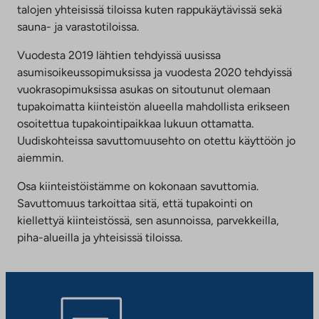
talojen yhteisissä tiloissa kuten rappukäytävissä sekä
sauna- ja varastotiloissa.
Vuodesta 2019 lähtien tehdyissä uusissa
asumisoikeussopimuksissa ja vuodesta 2020 tehdyissä
vuokrasopimuksissa asukas on sitoutunut olemaan
tupakoimatta kiinteistön alueella mahdollista erikseen
osoitettua tupakointipaikkaa lukuun ottamatta.
Uudiskohteissa savuttomuusehto on otettu käyttöön jo
aiemmin.
Osa kiinteistöistämme on kokonaan savuttomia.
Savuttomuus tarkoittaa sitä, että tupakointi on
kiellettyä kiinteistössä, sen asunnoissa, parvekkeilla,
piha-alueilla ja yhteisissä tiloissa.