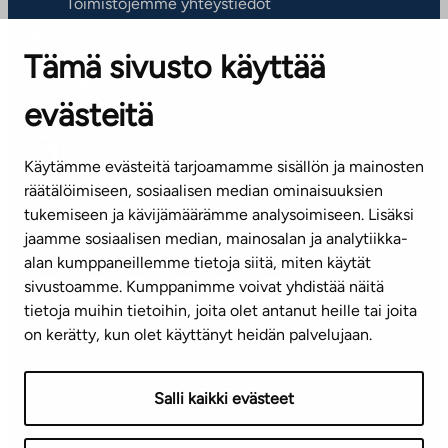
Toimistojemme yhteystiedot
Tämä sivusto käyttää
ASIAKASPALVELUKESKUS
Puh. 045 7734 3777
evästeitä
(arkisin klo 8-16)
info@ta.fi
Käytämme evästeitä tarjoamamme sisällön ja mainosten
räätälöimiseen, sosiaalisen median ominaisuuksien
tukemiseen ja kävijämäärämme analysoimiseen. Lisäksi
jaamme sosiaalisen median, mainosalan ja analytiikka-
Tilaa uutiskirje
alan kumppaneillemme tietoja siitä, miten käytät
sivustoamme. Kumppanimme voivat yhdistää näitä
Mediapankki
tietoja muihin tietoihin, joita olet antanut heille tai joita
on kerätty, kun olet käyttänyt heidän palvelujaan.
Käyttöehdot
Tietosuojaseloste
Saavutettavuusseloste
Salli kaikki evästeet
Näytä evästeasetukseni