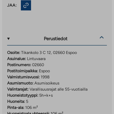
JAA:
Perustiedot
Osoite:
Tikankolo 3 C 12, 02660 Espoo
Asuinalue:
Lintuvaara
Postinumero:
02660
Postitoimipaikka:
Espoo
Valmistumisvuosi:
1998
Asumismuoto:
Asumisoikeus
Valintarajat:
Varallisuusrajat alle 55-vuotiailla
Huoneistotyyppi:
5h+k+s
Huoneita:
5
Pinta-ala:
106 m²
Huoneistoala yhteensä:
106 m²