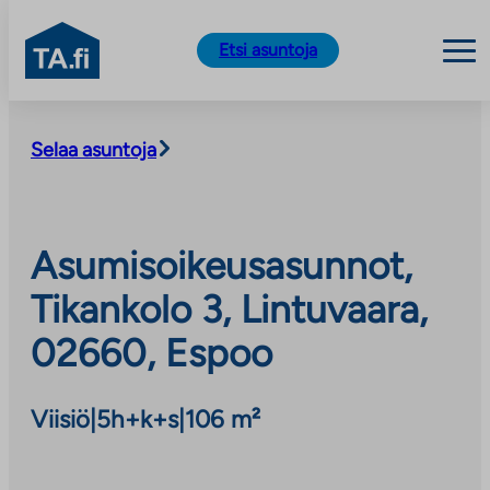
TA.fi
Etsi asuntoja
Siirry
sisältöön
Selaa asuntoja
Asumisoikeusasunnot,
Tikankolo 3, Lintuvaara,
02660, Espoo
Viisiö
|
5h+k+s
|
106 m²