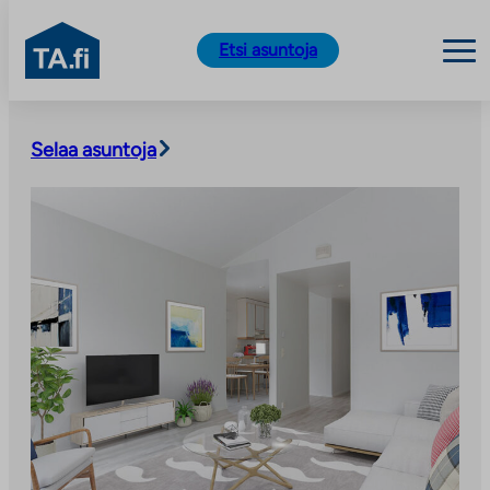
TA.fi
Etsi asuntoja
Siirry
sisältöön
Selaa asuntoja