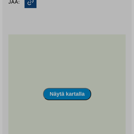
JAA:
palveluun
Näytä kartalla