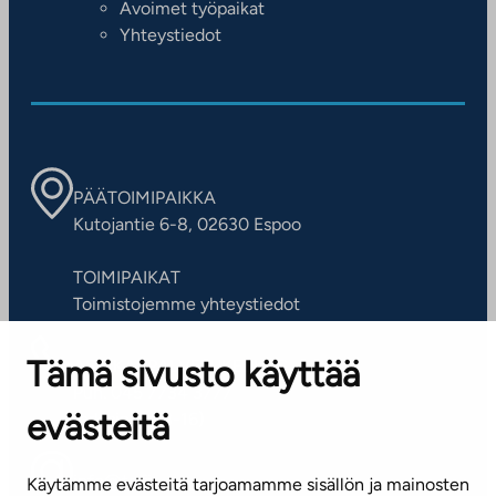
Avoimet työpaikat
Yhteystiedot
PÄÄTOIMIPAIKKA
Kutojantie 6-8, 02630 Espoo
TOIMIPAIKAT
Toimistojemme yhteystiedot
Tämä sivusto käyttää
ASIAKASPALVELUKESKUS
Puh. 045 7734 3777
evästeitä
(arkisin klo 8-16)
info@ta.fi
Käytämme evästeitä tarjoamamme sisällön ja mainosten