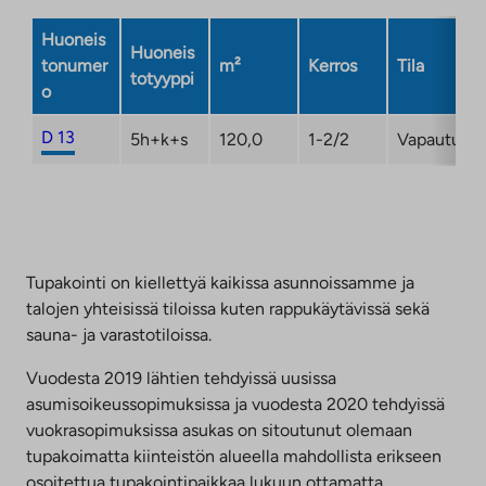
Huoneis
Huoneis
tonumer
m²
Kerros
Tila
totyyppi
o
D 13
5h+k+s
120,0
1-2/2
Vapautuma
Tupakointi on kiellettyä kaikissa asunnoissamme ja
talojen yhteisissä tiloissa kuten rappukäytävissä sekä
sauna- ja varastotiloissa.
Vuodesta 2019 lähtien tehdyissä uusissa
asumisoikeussopimuksissa ja vuodesta 2020 tehdyissä
vuokrasopimuksissa asukas on sitoutunut olemaan
tupakoimatta kiinteistön alueella mahdollista erikseen
osoitettua tupakointipaikkaa lukuun ottamatta.