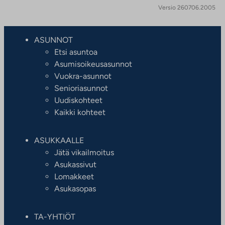
Versio 260706.2005
ASUNNOT
Etsi asuntoa
Asumisoikeusasunnot
Vuokra-asunnot
Senioriasunnot
Uudiskohteet
Kaikki kohteet
ASUKKAALLE
Jätä vikailmoitus
Asukassivut
Lomakkeet
Asukasopas
TA-YHTIÖT