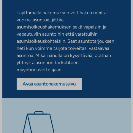
Täyttämällä hakemuksen voit hakea meiltä
vuokra-asuntoa, jättää
asumisoikeushakemuksen sekä vapaisiin ja
vapautuviin asuntoihin että varattuihin
asumisoikeuskohteisiin. Saat asuntotarjouksen
heti kun voimme tarjota toiveitasi vastaavaa
asuntoa. Mikäli sinulla on kysyttävää, otathan
yhteyttä asunnon tai kohteen
myyntineuvottelijaan.
Avaa asuntohakemussivu