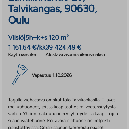
Talvikangas, 90630,
Oulu
Viisiö
|
5h+k+s
|
120 m²
1 161,64 €/kk
39 424,49 €
Käyttövastike
Alustava asumisoikeusmaksu
Vapautuu 1.10.2026
Tarjolla viehättävä omakotitalo Talvikankaalla. Tilavat
makuuhuoneet, joissa kaapistot esim. vaatesäilytystä
varten. Yhden makuuhuoneen yhteydessä kaapistojen
sijaan vaatehuone. Iso, avara olohuone on helposti
sisustettavissa. Oman saunan lämmöstä pääset