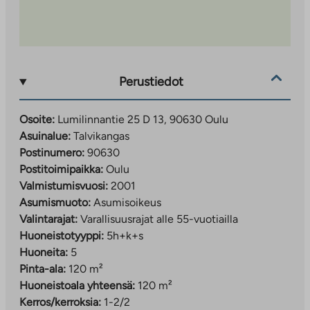
Perustiedot
Osoite:
Lumilinnantie 25 D 13, 90630 Oulu
Asuinalue:
Talvikangas
Postinumero:
90630
Postitoimipaikka:
Oulu
Valmistumisvuosi:
2001
Asumismuoto:
Asumisoikeus
Valintarajat:
Varallisuusrajat alle 55-vuotiailla
Huoneistotyyppi:
5h+k+s
Huoneita:
5
Pinta-ala:
120 m²
Huoneistoala yhteensä:
120 m²
Kerros/kerroksia:
1-2/2