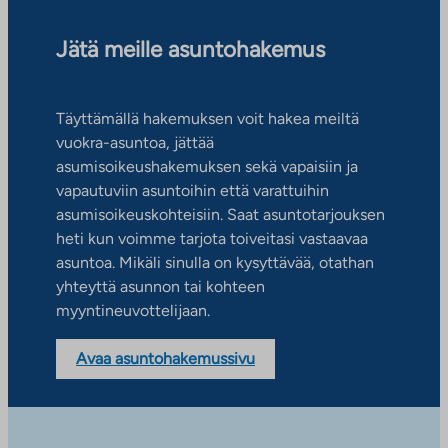
Jätä meille asuntohakemus
Täyttämällä hakemuksen voit hakea meiltä
vuokra-asuntoa, jättää
asumisoikeushakemuksen sekä vapaisiin ja
vapautuviin asuntoihin että varattuihin
asumisoikeuskohteisiin. Saat asuntotarjouksen
heti kun voimme tarjota toiveitasi vastaavaa
asuntoa. Mikäli sinulla on kysyttävää, otathan
yhteyttä asunnon tai kohteen
myyntineuvottelijaan.
Avaa asuntohakemussivu