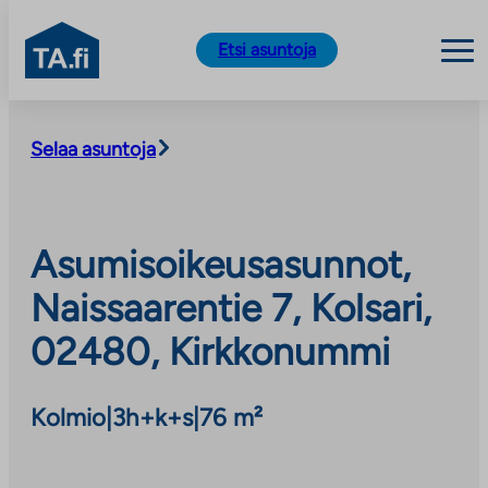
TA.fi
Etsi asuntoja
Siirry
sisältöön
Selaa asuntoja
Asumisoikeusasunnot,
Naissaarentie 7, Kolsari,
02480, Kirkkonummi
Kolmio
|
3h+k+s
|
76 m²