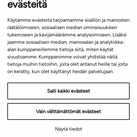
evästeitä
(arkisin klo 8-16)
info@ta.fi
Käytämme evästeitä tarjoamamme sisällön ja mainosten
räätälöimiseen, sosiaalisen median ominaisuuksien
tukemiseen ja kävijämäärämme analysoimiseen. Lisäksi
jaamme sosiaalisen median, mainosalan ja analytiikka-
Tilaa uutiskirje
alan kumppaneillemme tietoja siitä, miten käytät
sivustoamme. Kumppanimme voivat yhdistää näitä
Mediapankki
tietoja muihin tietoihin, joita olet antanut heille tai joita
on kerätty, kun olet käyttänyt heidän palvelujaan.
Käyttöehdot
Tietosuojaseloste
Saavutettavuusseloste
Salli kaikki evästeet
Näytä evästeasetukseni
Vain välttämättömät evästeet
Copyright © 2026 TA-Yhtiöt | Pidätämme oikeuden
Näytä tiedot
muutoksiin