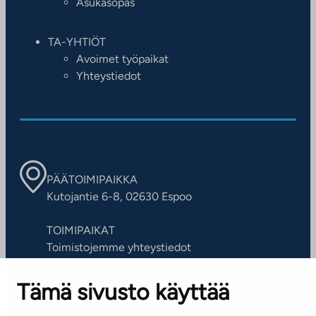
Asukasopas
TA-YHTIÖT
Avoimet työpaikat
Yhteystiedot
PÄÄTOIMIPAIKKA
Kutojantie 6-8, 02630 Espoo
TOIMIPAIKAT
Toimistojemme yhteystiedot
Tämä sivusto käyttää
ASIAKASPALVELUKESKUS
Puh. 045 7734 3777