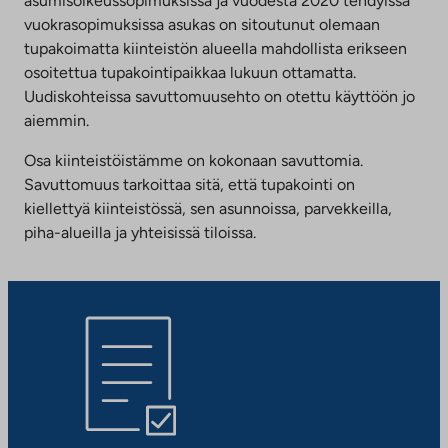
asumisoikeussopimuksissa ja vuodesta 2020 tehdyissä
vuokrasopimuksissa asukas on sitoutunut olemaan
tupakoimatta kiinteistön alueella mahdollista erikseen
osoitettua tupakointipaikkaa lukuun ottamatta.
Uudiskohteissa savuttomuusehto on otettu käyttöön jo
aiemmin.
Osa kiinteistöistämme on kokonaan savuttomia.
Savuttomuus tarkoittaa sitä, että tupakointi on
kiellettyä kiinteistössä, sen asunnoissa, parvekkeilla,
piha-alueilla ja yhteisissä tiloissa.