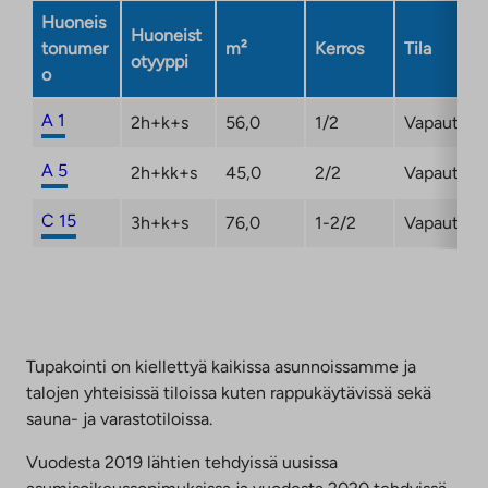
Huoneis
Huoneist
tonumer
m²
Kerros
Tila
otyyppi
o
A 1
2h+k+s
56,0
1/2
Vapautum
A 5
2h+kk+s
45,0
2/2
Vapautum
C 15
3h+k+s
76,0
1-2/2
Vapautum
Tupakointi on kiellettyä kaikissa asunnoissamme ja
talojen yhteisissä tiloissa kuten rappukäytävissä sekä
sauna- ja varastotiloissa.
Vuodesta 2019 lähtien tehdyissä uusissa