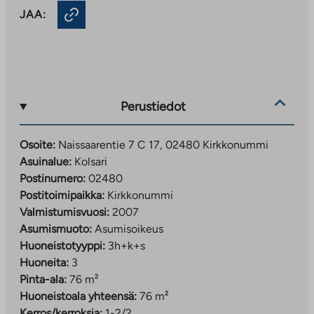
JAA:
Perustiedot
Osoite:
Naissaarentie 7 C 17, 02480 Kirkkonummi
Asuinalue:
Kolsari
Postinumero:
02480
Postitoimipaikka:
Kirkkonummi
Valmistumisvuosi:
2007
Asumismuoto:
Asumisoikeus
Huoneistotyyppi:
3h+k+s
Huoneita:
3
Pinta-ala:
76 m²
Huoneistoala yhteensä:
76 m²
Kerros/kerroksia:
1-2/2