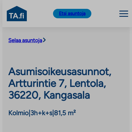
TA.fi
Etsi asuntoja
Siirry
sisältöön
Selaa asuntoja
Asumisoikeusasunnot,
Artturintie 7, Lentola,
36220, Kangasala
Kolmio
|
3h+k+s
|
81,5 m²