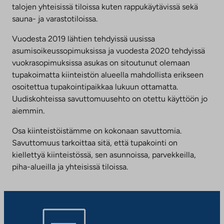
talojen yhteisissä tiloissa kuten rappukäytävissä sekä
sauna- ja varastotiloissa.
Vuodesta 2019 lähtien tehdyissä uusissa
asumisoikeussopimuksissa ja vuodesta 2020 tehdyissä
vuokrasopimuksissa asukas on sitoutunut olemaan
tupakoimatta kiinteistön alueella mahdollista erikseen
osoitettua tupakointipaikkaa lukuun ottamatta.
Uudiskohteissa savuttomuusehto on otettu käyttöön jo
aiemmin.
Osa kiinteistöistämme on kokonaan savuttomia.
Savuttomuus tarkoittaa sitä, että tupakointi on
kiellettyä kiinteistössä, sen asunnoissa, parvekkeilla,
piha-alueilla ja yhteisissä tiloissa.