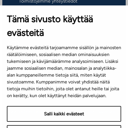
Toimistojemme yhteystiedot
Tämä sivusto käyttää
ASIAKASPALVELUKESKUS
Puh. 045 7734 3777
evästeitä
(arkisin klo 8-16)
info@ta.fi
Käytämme evästeitä tarjoamamme sisällön ja mainosten
räätälöimiseen, sosiaalisen median ominaisuuksien
tukemiseen ja kävijämäärämme analysoimiseen. Lisäksi
jaamme sosiaalisen median, mainosalan ja analytiikka-
Tilaa uutiskirje
alan kumppaneillemme tietoja siitä, miten käytät
sivustoamme. Kumppanimme voivat yhdistää näitä
Mediapankki
tietoja muihin tietoihin, joita olet antanut heille tai joita
on kerätty, kun olet käyttänyt heidän palvelujaan.
Käyttöehdot
Tietosuojaseloste
Saavutettavuusseloste
Salli kaikki evästeet
Näytä evästeasetukseni