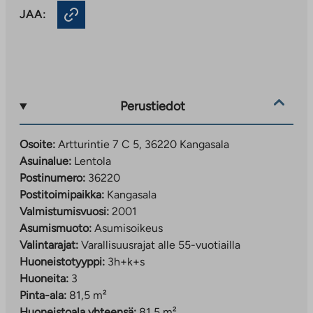
JAA:
Perustiedot
Osoite:
Artturintie 7 C 5, 36220 Kangasala
Asuinalue:
Lentola
Postinumero:
36220
Postitoimipaikka:
Kangasala
Valmistumisvuosi:
2001
Asumismuoto:
Asumisoikeus
Valintarajat:
Varallisuusrajat alle 55-vuotiailla
Huoneistotyyppi:
3h+k+s
Huoneita:
3
Pinta-ala:
81,5 m²
Huoneistoala yhteensä:
81,5 m²