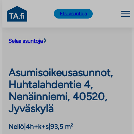
TA.fi
Etsi asuntoja
Siirry
sisältöön
Selaa asuntoja
Asumisoikeusasunnot,
Huhtalahdentie 4,
Nenäinniemi, 40520,
Jyväskylä
Neliö
|
4h+k+s
|
93,5 m²