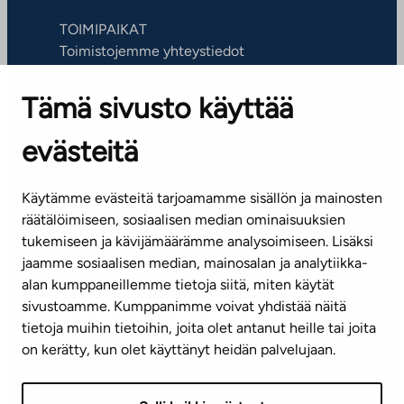
TOIMIPAIKAT
Toimistojemme yhteystiedot
Tämä sivusto käyttää
ASIAKASPALVELUKESKUS
Puh. 045 7734 3777
evästeitä
(arkisin klo 8-16)
info@ta.fi
Käytämme evästeitä tarjoamamme sisällön ja mainosten
räätälöimiseen, sosiaalisen median ominaisuuksien
tukemiseen ja kävijämäärämme analysoimiseen. Lisäksi
jaamme sosiaalisen median, mainosalan ja analytiikka-
Tilaa uutiskirje
alan kumppaneillemme tietoja siitä, miten käytät
sivustoamme. Kumppanimme voivat yhdistää näitä
Mediapankki
tietoja muihin tietoihin, joita olet antanut heille tai joita
on kerätty, kun olet käyttänyt heidän palvelujaan.
Käyttöehdot
Tietosuojaseloste
Saavutettavuusseloste