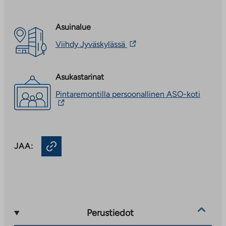
Asuinalue
Linkki
Viihdy Jyväskylässä
vie
ulkopuoliseen
palveluun.
Asukastarinat
Linkki
aukeaa
Linkki
Pintaremontilla persoonallinen ASO-koti
uuteen
vie
välilehteen
ulkopu
palvelu
Linkki
aukeaa
JAA:
uuteen
välileh
Perustiedot