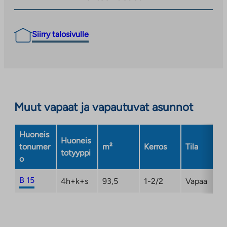
Siirry talosivulle
Muut vapaat ja vapautuvat asunnot
Huoneis
Huoneis
tonumer
m²
Kerros
Tila
totyyppi
o
B 15
4h+k+s
93,5
1-2/2
Vapaa