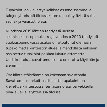
Tupakointi on kiellettyä kaikissa asunnoissamme ja
talojen yhteisissä tiloissa kuten rappukäytävissä sekä
sauna- ja varastotiloissa.
Vuodesta 2019 lähtien tehdyissä uusissa
asumisoikeussopimuksissa ja vuodesta 2020 tehdyissä
vuokrasopimuksissa asukas on sitoutunut olemaan
tupakoimatta kiinteistön alueella mahdollista erikseen
osoitettua tupakointipaikkaa lukuun ottamatta.
Uudiskohteissa savuttomuusehto on otettu käyttöön jo
aiemmin.
Osa kiinteistöistämme on kokonaan savuttomia.
Savuttomuus tarkoittaa sitä, että tupakointi on
kiellettyä kiinteistössä, sen asunnoissa, parvekkeilla,
piha-alueilla ja yhteisissä tiloissa.