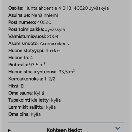
Osoite:
Huhtalahdentie 4 B 13, 40520 Jyväskylä
Asuinalue:
Nenäinniemi
Postinumero:
40520
Postitoimipaikka:
Jyväskylä
Valmistumisvuosi:
2004
Asumismuoto:
Asumisoikeus
Huoneistotyyppi:
4h+k+s
Huoneita:
4
Pinta-ala:
93,5 m²
Huoneistoala yhteensä:
93,5 m²
Kerros/kerroksia:
1-2/2
Hissi:
Ei
Oma sauna:
Kyllä
Tupakointi kielletty:
Kyllä
Lemmikit sallittu:
Kyllä
Oma piha:
Kyllä
Kohteen tiedot