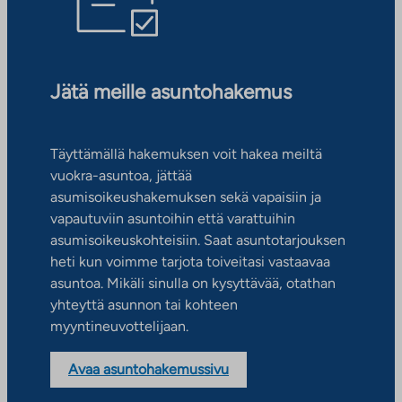
Jätä meille asuntohakemus
Täyttämällä hakemuksen voit hakea meiltä
vuokra-asuntoa, jättää
asumisoikeushakemuksen sekä vapaisiin ja
vapautuviin asuntoihin että varattuihin
asumisoikeuskohteisiin. Saat asuntotarjouksen
heti kun voimme tarjota toiveitasi vastaavaa
asuntoa. Mikäli sinulla on kysyttävää, otathan
yhteyttä asunnon tai kohteen
myyntineuvottelijaan.
Avaa asuntohakemussivu