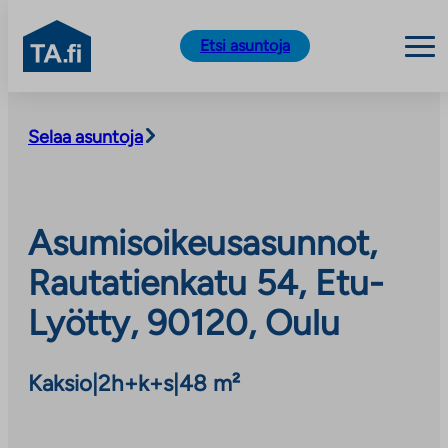
TA.fi
Etsi asuntoja
Siirry
sisältöön
Selaa asuntoja
Asumisoikeusasunnot,
Rautatienkatu 54, Etu-
Lyötty, 90120, Oulu
Kaksio
|
2h+k+s
|
48 m²