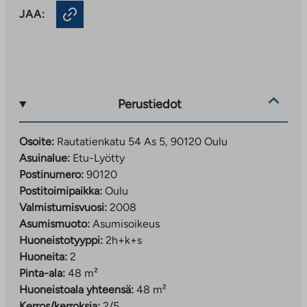
JAA:
Perustiedot
Osoite:
Rautatienkatu 54 As 5, 90120 Oulu
Asuinalue:
Etu-Lyötty
Postinumero:
90120
Postitoimipaikka:
Oulu
Valmistumisvuosi:
2008
Asumismuoto:
Asumisoikeus
Huoneistotyyppi:
2h+k+s
Huoneita:
2
Pinta-ala:
48 m²
Huoneistoala yhteensä:
48 m²
Kerros/kerroksia:
2/5