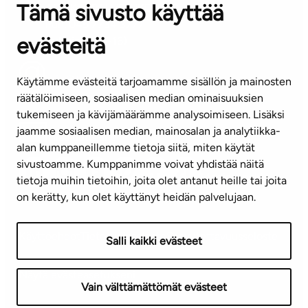
Tämä sivusto käyttää
ASIAKASPALVELUKESKUS
Puh. 045 7734 3777
evästeitä
(arkisin klo 8-16)
info@ta.fi
Käytämme evästeitä tarjoamamme sisällön ja mainosten
räätälöimiseen, sosiaalisen median ominaisuuksien
tukemiseen ja kävijämäärämme analysoimiseen. Lisäksi
jaamme sosiaalisen median, mainosalan ja analytiikka-
Tilaa uutiskirje
alan kumppaneillemme tietoja siitä, miten käytät
sivustoamme. Kumppanimme voivat yhdistää näitä
Mediapankki
tietoja muihin tietoihin, joita olet antanut heille tai joita
on kerätty, kun olet käyttänyt heidän palvelujaan.
Käyttöehdot
Tietosuojaseloste
Saavutettavuusseloste
Salli kaikki evästeet
Näytä evästeasetukseni
Vain välttämättömät evästeet