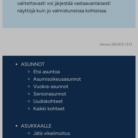
valitettavasti voi järjestää vastaavanlaisesti
näyttöjä kuin jo valmistuneissa kohteissa.
Versio 260415.1313
ASUNNOT
Etsi asuntoa
Asumisoikeusasunnot
Vuokra-asunnot
Senioriasunnot
Uudiskohteet
Kaikki kohteet
ASUKKAALLE
Jätä vikailmoitus