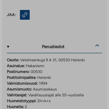
JAA:
Perustiedot
Osoite:
Vetehisenkuja 9 A 31, 00530 Helsinki
Asuinalue:
Hakaniemi
Postinumero:
00530
Postitoimipaikka:
Helsinki
Valmistumisvuosi:
1994
Asumismuoto:
Asumisoikeus
Valintarajat:
Varallisuusrajat alle 55-vuotiailla
Huoneistotyyppi:
2h+k+s
Huoneita:
2