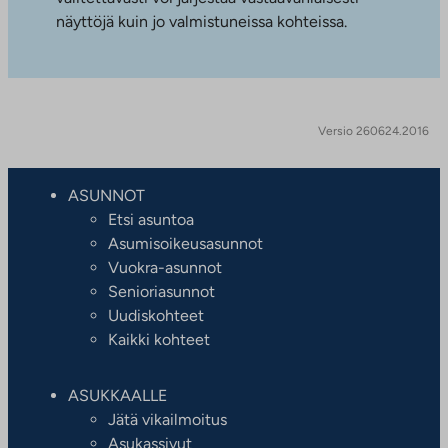
näyttöjä kuin jo valmistuneissa kohteissa.
Versio 260624.2016
ASUNNOT
Etsi asuntoa
Asumisoikeusasunnot
Vuokra-asunnot
Senioriasunnot
Uudiskohteet
Kaikki kohteet
ASUKKAALLE
Jätä vikailmoitus
Asukassivut