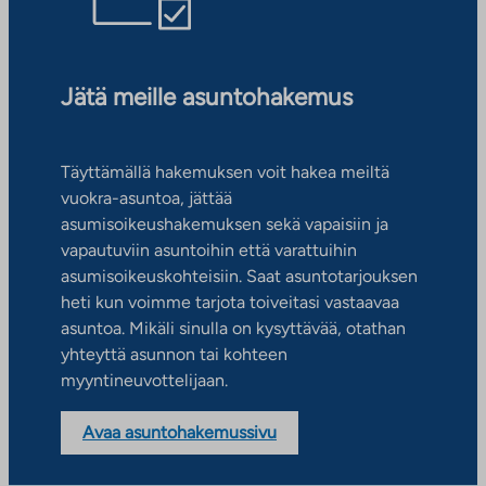
Jätä meille asuntohakemus
Täyttämällä hakemuksen voit hakea meiltä
vuokra-asuntoa, jättää
asumisoikeushakemuksen sekä vapaisiin ja
vapautuviin asuntoihin että varattuihin
asumisoikeuskohteisiin. Saat asuntotarjouksen
heti kun voimme tarjota toiveitasi vastaavaa
asuntoa. Mikäli sinulla on kysyttävää, otathan
yhteyttä asunnon tai kohteen
myyntineuvottelijaan.
Avaa asuntohakemussivu