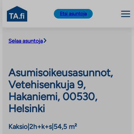
TA.fi
Etsi asuntoja
Siirry
sisältöön
Selaa asuntoja
Asumisoikeusasunnot,
Vetehisenkuja 9,
Hakaniemi, 00530,
Helsinki
Kaksio
|
2h+k+s
|
54,5 m²