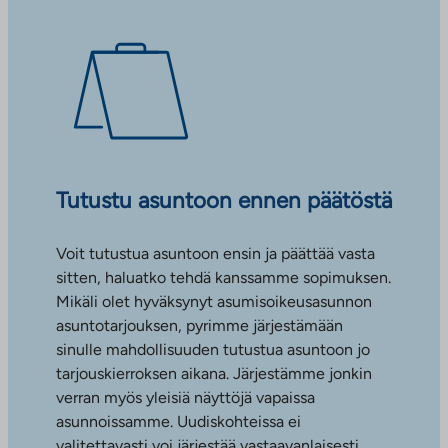
Tutustu asuntoon ennen päätöstä
Voit tutustua asuntoon ensin ja päättää vasta
sitten, haluatko tehdä kanssamme sopimuksen.
Mikäli olet hyväksynyt asumisoikeusasunnon
asuntotarjouksen, pyrimme järjestämään
sinulle mahdollisuuden tutustua asuntoon jo
tarjouskierroksen aikana. Järjestämme jonkin
verran myös yleisiä näyttöjä vapaissa
asunnoissamme. Uudiskohteissa ei
valitettavasti voi järjestää vastaavanlaisesti