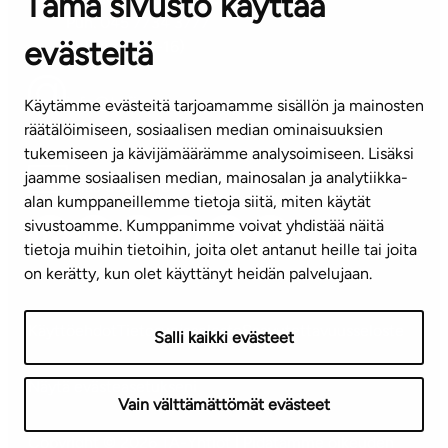
Tämä sivusto käyttää
Puh. 045 7734 3777
evästeitä
(arkisin klo 8-16)
info@ta.fi
Käytämme evästeitä tarjoamamme sisällön ja mainosten
räätälöimiseen, sosiaalisen median ominaisuuksien
tukemiseen ja kävijämäärämme analysoimiseen. Lisäksi
jaamme sosiaalisen median, mainosalan ja analytiikka-
Tilaa uutiskirje
alan kumppaneillemme tietoja siitä, miten käytät
sivustoamme. Kumppanimme voivat yhdistää näitä
Mediapankki
tietoja muihin tietoihin, joita olet antanut heille tai joita
on kerätty, kun olet käyttänyt heidän palvelujaan.
Käyttöehdot
Tietosuojaseloste
Saavutettavuusseloste
Salli kaikki evästeet
Näytä evästeasetukseni
Vain välttämättömät evästeet
Copyright © 2026 TA-Yhtiöt | Pidätämme oikeuden