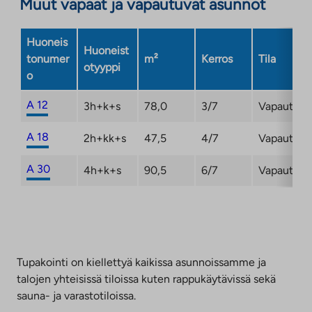
Muut vapaat ja vapautuvat asunnot
Huoneis
Huoneist
tonumer
m²
Kerros
Tila
otyyppi
o
A 12
3h+k+s
78,0
3/7
Vapautum
A 18
2h+kk+s
47,5
4/7
Vapautum
A 30
4h+k+s
90,5
6/7
Vapautum
Tupakointi on kiellettyä kaikissa asunnoissamme ja
talojen yhteisissä tiloissa kuten rappukäytävissä sekä
sauna- ja varastotiloissa.