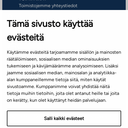
Toimistojemme yhteystiedot
Tämä sivusto käyttää
ASIAKASPALVELUKESKUS
Puh. 045 7734 3777
evästeitä
(arkisin klo 8-16)
info@ta.fi
Käytämme evästeitä tarjoamamme sisällön ja mainosten
räätälöimiseen, sosiaalisen median ominaisuuksien
tukemiseen ja kävijämäärämme analysoimiseen. Lisäksi
jaamme sosiaalisen median, mainosalan ja analytiikka-
Tilaa uutiskirje
alan kumppaneillemme tietoja siitä, miten käytät
sivustoamme. Kumppanimme voivat yhdistää näitä
Mediapankki
tietoja muihin tietoihin, joita olet antanut heille tai joita
on kerätty, kun olet käyttänyt heidän palvelujaan.
Käyttöehdot
Tietosuojaseloste
Saavutettavuusseloste
Salli kaikki evästeet