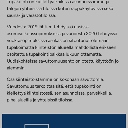
Tupakointi on kiellettyä kaikissa asunnoissamme ja
talojen yhteisissä tiloissa kuten rappukäytävissä sekä
sauna- ja varastotiloissa.
Vuodesta 2019 lähtien tehdyissä uusissa
asumisoikeussopimuksissa ja vuodesta 2020 tehdyissä
vuokrasopimuksissa asukas on sitoutunut olemaan
tupakoimatta kiinteistön alueella mahdollista erikseen
osoitettua tupakointipaikkaa lukuun ottamatta.
Uudiskohteissa savuttomuusehto on otettu käyttöön jo
aiemmin.
Osa kiinteistöistämme on kokonaan savuttomia.
Savuttomuus tarkoittaa sitä, että tupakointi on
kiellettyä kiinteistössä, sen asunnoissa, parvekkeilla,
piha-alueilla ja yhteisissä tiloissa.