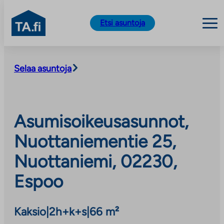
TA.fi
Etsi asuntoja
Siirry
sisältöön
Selaa asuntoja
Asumisoikeusasunnot,
Nuottaniementie 25,
Nuottaniemi, 02230,
Espoo
Kaksio
|
2h+k+s
|
66 m²