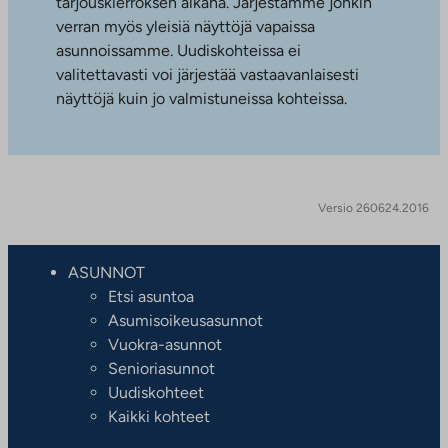
tarjouskierroksen aikana. Järjestämme jonkin
verran myös yleisiä näyttöjä vapaissa
asunnoissamme. Uudiskohteissa ei
valitettavasti voi järjestää vastaavanlaisesti
näyttöjä kuin jo valmistuneissa kohteissa.
Versio 260624.2016
ASUNNOT
Etsi asuntoa
Asumisoikeusasunnot
Vuokra-asunnot
Senioriasunnot
Uudiskohteet
Kaikki kohteet