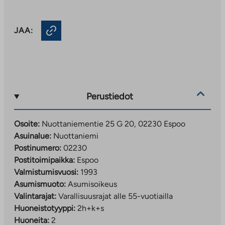
JAA:
Perustiedot
Osoite:
Nuottaniementie 25 G 20, 02230 Espoo
Asuinalue:
Nuottaniemi
Postinumero:
02230
Postitoimipaikka:
Espoo
Valmistumisvuosi:
1993
Asumismuoto:
Asumisoikeus
Valintarajat:
Varallisuusrajat alle 55-vuotiailla
Huoneistotyyppi:
2h+k+s
Huoneita:
2