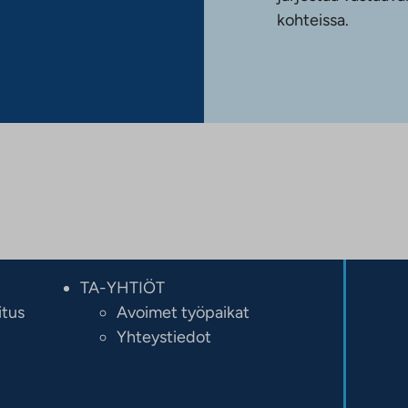
kohteissa.
TA-YHTIÖT
itus
Avoimet työpaikat
Yhteystiedot