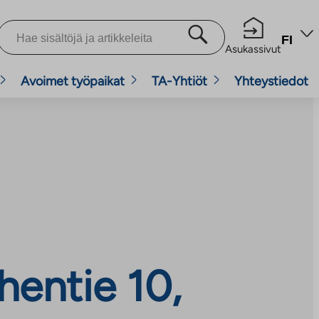
FI
Asukassivut
Avoimet työpaikat
TA-Yhtiöt
Yhteystiedot
entie 10,