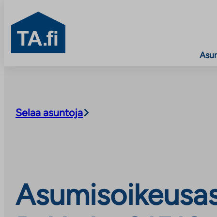
TA.fi
Asu
Siirry
sisältöön
Selaa asuntoja
Asumisoikeusas