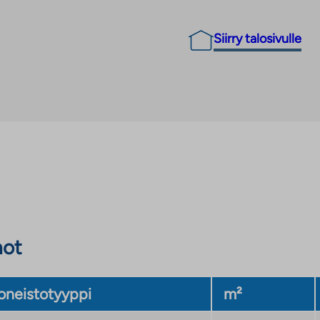
Siirry talosivulle
not
neistotyyppi
m²