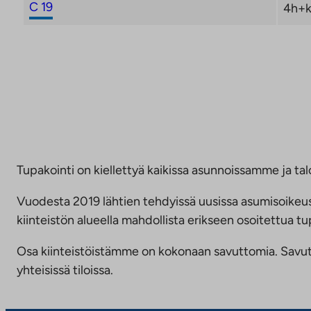
C 19
4h+k
Tupakointi on kiellettyä kaikissa asunnoissamme ja talo
Vuodesta 2019 lähtien tehdyissä uusissa asumisoike
kiinteistön alueella mahdollista erikseen osoitettua
Osa kiinteistöistämme on kokonaan savuttomia. Savuttomu
yhteisissä tiloissa.