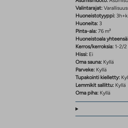
Asumismuoto:
Asumiso
Valintarajat:
Varallisuus
Huoneistotyyppi:
3h+k
Huoneita:
3
Pinta-ala:
76 m²
Huoneistoala yhteensä
Kerros/kerroksia:
1-2/2
Hissi:
Ei
Oma sauna:
Kyllä
Parveke:
Kyllä
Tupakointi kielletty:
Kyl
Lemmikit sallittu:
Kyllä
Oma piha:
Kyllä