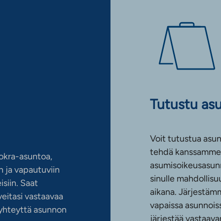
Tutustu as
Voit tutustua asun
tehdä kanssamme 
okra-asuntoa,
asumisoikeusasun
 ja vapautuviin
sinulle mahdollis
siin. Saat
aikana. Järjestämm
eitasi vastaavaa
vapaissa asunnoiss
n yhteyttä asunnon
järjestää vastaava