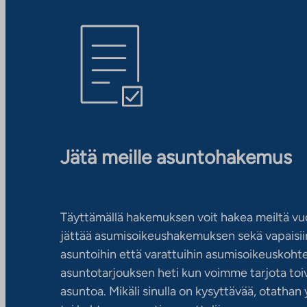
Jätä meille asuntohakemus
Täyttämällä hakemuksen voit hakea meiltä vu
jättää asumisoikeushakemuksen sekä vapaisiin
asuntoihin että varattuihin asumisoikeuskohtei
asuntotarjouksen heti kun voimme tarjota toiv
asuntoa. Mikäli sinulla on kysyttävää, otatha