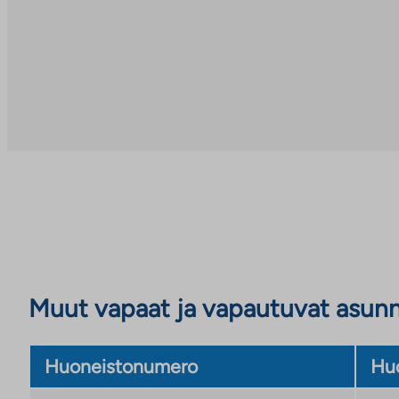
Muut vapaat ja vapautuvat asun
Huoneistonumero
Huo