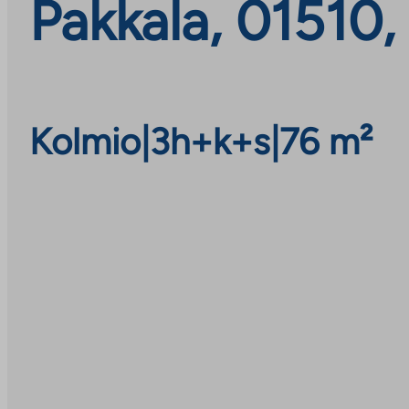
Pakkala, 01510,
Kolmio
|
3h+k+s
|
76 m²