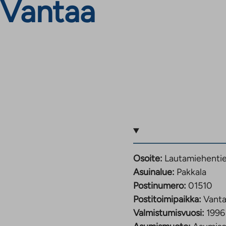
 Vantaa
Osoite:
Lautamiehentie
Asuinalue:
Pakkala
Postinumero:
01510
Postitoimipaikka:
Vant
Valmistumisvuosi:
1996