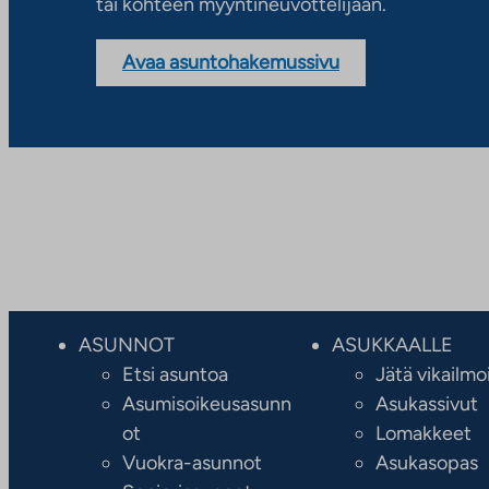
tai kohteen myyntineuvottelijaan.
Avaa asuntohakemussivu
ASUNNOT
ASUKKAALLE
Etsi asuntoa
Jätä vikailmo
Asumisoikeusasunn
Asukassivut
ot
Lomakkeet
Vuokra-asunnot
Asukasopas