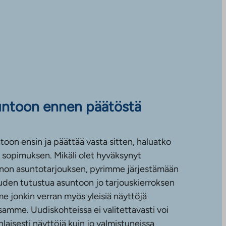
untoon ennen päätöstä
toon ensin ja päättää vasta sitten, haluatko
sopimuksen. Mikäli olet hyväksynyt
non asuntotarjouksen, pyrimme järjestämään
uuden tutustua asuntoon jo tarjouskierroksen
e jonkin verran myös yleisiä näyttöjä
amme. Uudiskohteissa ei valitettavasti voi
nlaisesti näyttöjä kuin jo valmistuneissa