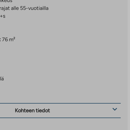
ikeus
rajat alle 55-vuotiailla
+s
:
76 m²
lä
Kohteen tiedot