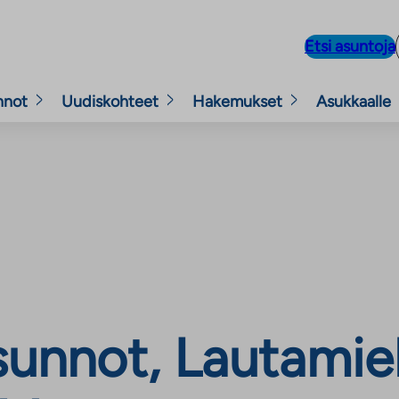
Etsi asuntoja
nnot
Uudiskohteet
Hakemukset
Asukkaalle
unnot, Lautamieh