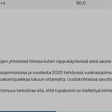
+s
90,0
jen yhteisissä tiloissa kuten rappukäytävissä sekä sauna- 
ussopimuksissa ja vuodesta 2020 tehdyissä vuokrasopimu
 tupakointipaikkaa lukuun ottamatta. Uudiskohteissa savu
us tarkoittaa sitä, että tupakointi on kiellettyä kiinteis