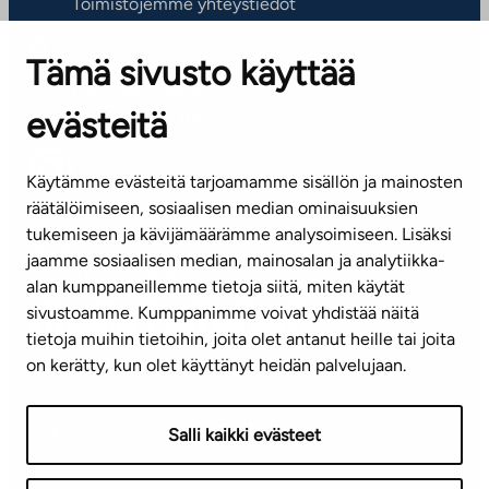
Toimistojemme yhteystiedot
Tämä sivusto käyttää
ASIAKASPALVELUKESKUS
Puh. 045 7734 3777
evästeitä
(arkisin klo 8-16)
info@ta.fi
Käytämme evästeitä tarjoamamme sisällön ja mainosten
räätälöimiseen, sosiaalisen median ominaisuuksien
tukemiseen ja kävijämäärämme analysoimiseen. Lisäksi
jaamme sosiaalisen median, mainosalan ja analytiikka-
Tilaa uutiskirje
alan kumppaneillemme tietoja siitä, miten käytät
sivustoamme. Kumppanimme voivat yhdistää näitä
Mediapankki
tietoja muihin tietoihin, joita olet antanut heille tai joita
on kerätty, kun olet käyttänyt heidän palvelujaan.
Käyttöehdot
Tietosuojaseloste
Saavutettavuusseloste
Salli kaikki evästeet
Näytä evästeasetukseni