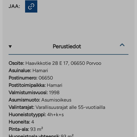
JAA:
Perustiedot
Osoite:
Haavikkotie 28 E 17, 06650 Porvoo
Asuinalue:
Hamari
Postinumero:
06650
Postitoimipaikka:
Hamari
Valmistumisvuosi:
1998
Asumismuoto:
Asumisoikeus
Valintarajat:
Varallisuusrajat alle 55-vuotiailla
Huoneistotyyppi:
4h+k+s
Huoneita:
4
Pinta-ala:
93 m²
Huoneistoala yhteensä:
93 m²