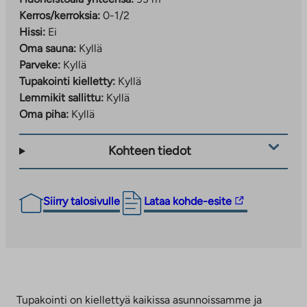
Kerros/kerroksia:
0-1/2
Hissi:
Ei
Oma sauna:
Kyllä
Parveke:
Kyllä
Tupakointi kielletty:
Kyllä
Lemmikit sallittu:
Kyllä
Oma piha:
Kyllä
Kohteen tiedot
Linkki
Siirry talosivulle
Lataa kohde-esite
vie
ulkopuoliseen
palveluun.
Linkki
aukeaa
uuteen
Tupakointi on kiellettyä kaikissa asunnoissamme ja