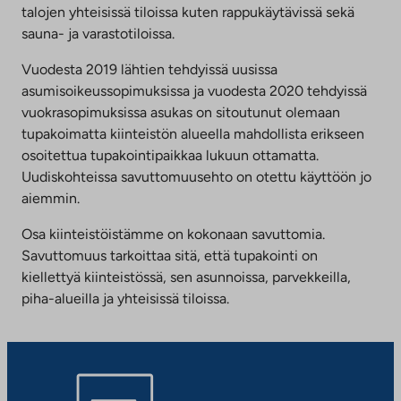
välilehteen
talojen yhteisissä tiloissa kuten rappukäytävissä sekä
sauna- ja varastotiloissa.
Vuodesta 2019 lähtien tehdyissä uusissa
asumisoikeussopimuksissa ja vuodesta 2020 tehdyissä
vuokrasopimuksissa asukas on sitoutunut olemaan
tupakoimatta kiinteistön alueella mahdollista erikseen
osoitettua tupakointipaikkaa lukuun ottamatta.
Uudiskohteissa savuttomuusehto on otettu käyttöön jo
aiemmin.
Osa kiinteistöistämme on kokonaan savuttomia.
Savuttomuus tarkoittaa sitä, että tupakointi on
kiellettyä kiinteistössä, sen asunnoissa, parvekkeilla,
piha-alueilla ja yhteisissä tiloissa.