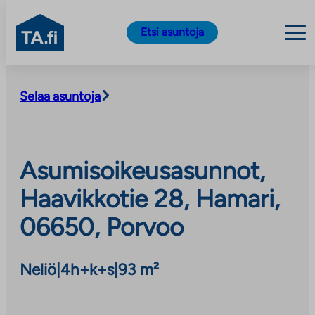
TA.fi
Etsi asuntoja
Siirry
sisältöön
Selaa asuntoja
Asumisoikeusasunnot,
Haavikkotie 28, Hamari,
06650, Porvoo
Neliö
|
4h+k+s
|
93 m²