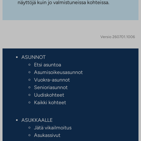
näyttöjä kuin jo valmistuneissa kohteissa.
Versio 260701.1006
ASUNNOT
Etsi asuntoa
Asumisoikeusasunnot
Vuokra-asunnot
Senioriasunnot
Uudiskohteet
Kaikki kohteet
ASUKKAALLE
Jätä vikailmoitus
Asukassivut