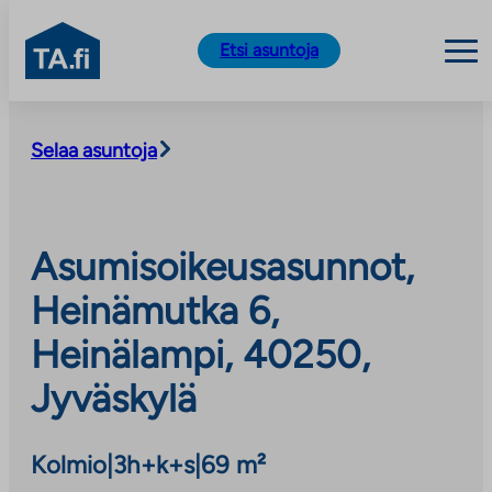
TA.fi
Etsi asuntoja
Siirry
sisältöön
Selaa asuntoja
Asumisoikeusasunnot,
Heinämutka 6,
Heinälampi, 40250,
Jyväskylä
Kolmio
|
3h+k+s
|
69 m²