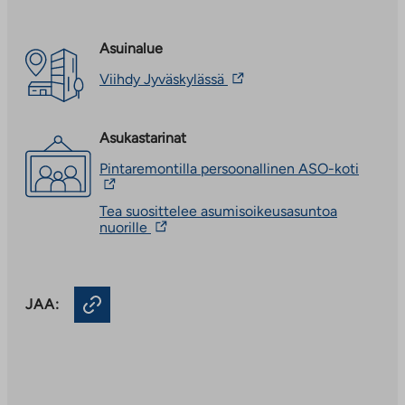
Asuinalue
Linkki
Viihdy Jyväskylässä
vie
ulkopuoliseen
palveluun.
Asukastarinat
Linkki
aukeaa
Linkki
Pintaremontilla persoonallinen ASO-koti
uuteen
vie
välilehteen
ulkopu
Tea suosittelee asumisoikeusasuntoa
palvelu
Linkki
nuorille
Linkki
vie
aukeaa
ulkopuoliseen
uuteen
palveluun.
välileh
Linkki
JAA:
aukeaa
uuteen
välilehteen