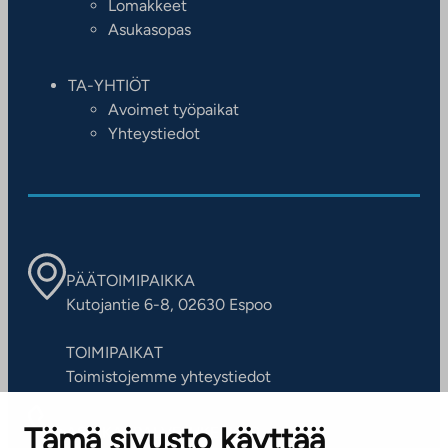
Lomakkeet
Asukasopas
TA-YHTIÖT
Avoimet työpaikat
Yhteystiedot
PÄÄTOIMIPAIKKA
Kutojantie 6-8, 02630 Espoo
TOIMIPAIKAT
Toimistojemme yhteystiedot
Tämä sivusto käyttää
ASIAKASPALVELUKESKUS