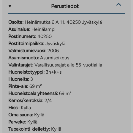
Perustiedot
Osoite:
Heinämutka 6 A 11, 40250 Jyväskylä
Asuinalue:
Heinälampi
Postinumero:
40250
Postitoimipaikka:
Jyväskylä
Valmistumisvuosi:
2006
Asumismuoto:
Asumisoikeus
Valintarajat:
Varallisuusrajat alle 55-vuotiailla
Huoneistotyyppi:
3h+k+s
Huoneita:
3
Pinta-ala:
69 m²
Huoneistoala yhteensä:
69 m²
Kerros/kerroksia:
2/4
Hissi:
Kyllä
Oma sauna:
Kyllä
Parveke:
Kyllä
Tupakointi kielletty:
Kyllä