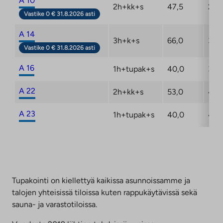
A 10
2h+kk+s
47,5
2/4
Vastike 0 € 31.8.2026 asti
A 14
3h+k+s
66,0
3/4
Vastike 0 € 31.8.2026 asti
A 16
1h+tupak+s
40,0
3/4
A 22
2h+kk+s
53,0
4/4
A 23
1h+tupak+s
40,0
4/4
Tupakointi on kiellettyä kaikissa asunnoissamme ja
talojen yhteisissä tiloissa kuten rappukäytävissä sekä
sauna- ja varastotiloissa.