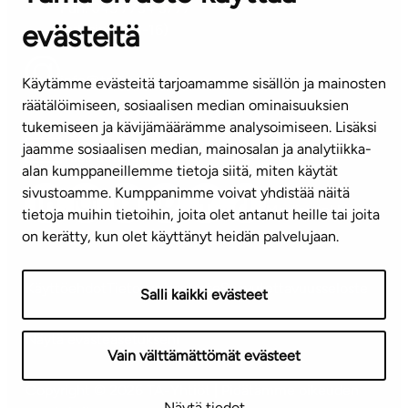
Puh. 045 7734 3777
evästeitä
(arkisin klo 8-16)
info@ta.fi
Käytämme evästeitä tarjoamamme sisällön ja mainosten
räätälöimiseen, sosiaalisen median ominaisuuksien
tukemiseen ja kävijämäärämme analysoimiseen. Lisäksi
jaamme sosiaalisen median, mainosalan ja analytiikka-
Tilaa uutiskirje
alan kumppaneillemme tietoja siitä, miten käytät
sivustoamme. Kumppanimme voivat yhdistää näitä
Mediapankki
tietoja muihin tietoihin, joita olet antanut heille tai joita
on kerätty, kun olet käyttänyt heidän palvelujaan.
Käyttöehdot
Tietosuojaseloste
Saavutettavuusseloste
Salli kaikki evästeet
Näytä evästeasetukseni
Vain välttämättömät evästeet
Copyright © 2026 TA-Yhtiöt | Pidätämme oikeuden
Näytä tiedot