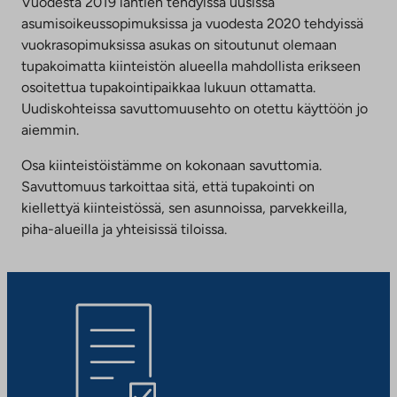
Vuodesta 2019 lähtien tehdyissä uusissa
asumisoikeussopimuksissa ja vuodesta 2020 tehdyissä
vuokrasopimuksissa asukas on sitoutunut olemaan
tupakoimatta kiinteistön alueella mahdollista erikseen
osoitettua tupakointipaikkaa lukuun ottamatta.
Uudiskohteissa savuttomuusehto on otettu käyttöön jo
aiemmin.
Osa kiinteistöistämme on kokonaan savuttomia.
Savuttomuus tarkoittaa sitä, että tupakointi on
kiellettyä kiinteistössä, sen asunnoissa, parvekkeilla,
piha-alueilla ja yhteisissä tiloissa.