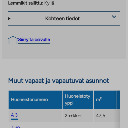
Lemmikit sallittu:
Kyllä
Kohteen tiedot
Siirry talosivulle
Muut vapaat ja vapautuvat asunnot
Huoneistoty
Huoneistonumero
m²
Kerr
yppi
A 3
2h+kk+s
47,5
1/4