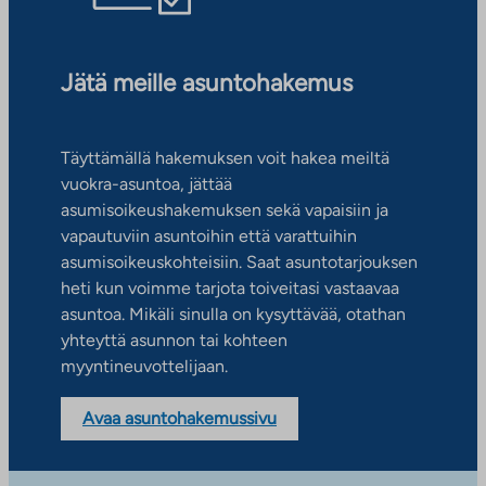
Jätä meille asuntohakemus
Täyttämällä hakemuksen voit hakea meiltä
vuokra-asuntoa, jättää
asumisoikeushakemuksen sekä vapaisiin ja
vapautuviin asuntoihin että varattuihin
asumisoikeuskohteisiin. Saat asuntotarjouksen
heti kun voimme tarjota toiveitasi vastaavaa
asuntoa. Mikäli sinulla on kysyttävää, otathan
yhteyttä asunnon tai kohteen
myyntineuvottelijaan.
Avaa asuntohakemussivu