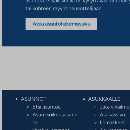
asuntoa. Mikäli sinulla on kysyttävää, otatha
tai kohteen myyntineuvottelijaan.
Avaa asuntohakemussivu
ASUNNOT
ASUKKAALLE
Etsi asuntoa
Jätä vikailmo
Asumisoikeusasunn
Asukassivut
ot
Lomakkeet