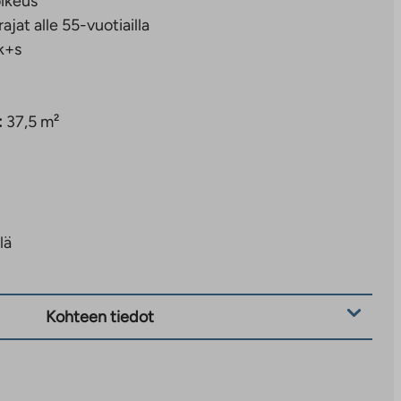
ikeus
rajat alle 55-vuotiailla
k+s
:
37,5 m²
lä
Kohteen tiedot