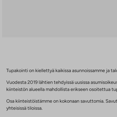
Tupakointi on kiellettyä kaikissa asunnoissamme ja talo
Vuodesta 2019 lähtien tehdyissä uusissa asumisoike
kiinteistön alueella mahdollista erikseen osoitettua
Osa kiinteistöistämme on kokonaan savuttomia. Savuttomu
yhteisissä tiloissa.