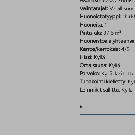
Asumismuoto:
Asumiso
Valintarajat:
Varallisuus
Huoneistotyyppi:
1h+k
Huoneita:
1
Pinta-ala:
37,5 m²
Huoneistoala yhteensä
Kerros/kerroksia:
4/5
Hissi:
Kyllä
Oma sauna:
Kyllä
Parveke:
Kyllä, lasitettu
Tupakointi kielletty:
Kyl
Lemmikit sallittu:
Kyllä