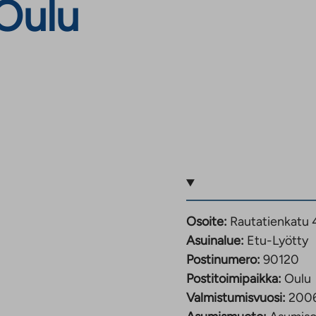
 Oulu
Osoite:
Rautatienkatu 
Asuinalue:
Etu-Lyötty
Postinumero:
90120
Postitoimipaikka:
Oulu
Valmistumisvuosi:
200