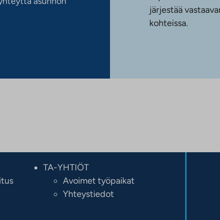
n yhteyttä asunnon
järjestää vastaava
kohteissa.
TA-YHTIÖT
itus
Avoimet työpaikat
Yhteystiedot