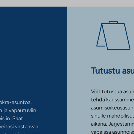
Tutustu as
Voit tutustua asun
tehdä kanssamme 
okra-asuntoa,
asumisoikeusasun
 ja vapautuviin
sinulle mahdollis
siin. Saat
aikana. Järjestämm
eitasi vastaavaa
vapaissa asunnoiss