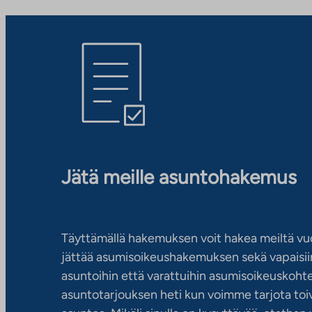
Jätä meille asuntohakemus
Täyttämällä hakemuksen voit hakea meiltä vu
jättää asumisoikeushakemuksen sekä vapaisiin
asuntoihin että varattuihin asumisoikeuskohtei
asuntotarjouksen heti kun voimme tarjota toiv