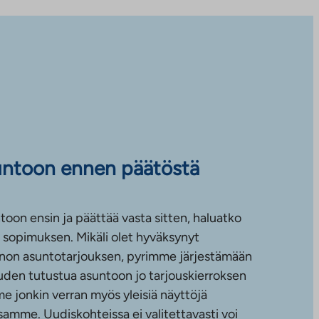
untoon ennen päätöstä
toon ensin ja päättää vasta sitten, haluatko
sopimuksen. Mikäli olet hyväksynyt
non asuntotarjouksen, pyrimme järjestämään
uuden tutustua asuntoon jo tarjouskierroksen
e jonkin verran myös yleisiä näyttöjä
amme. Uudiskohteissa ei valitettavasti voi