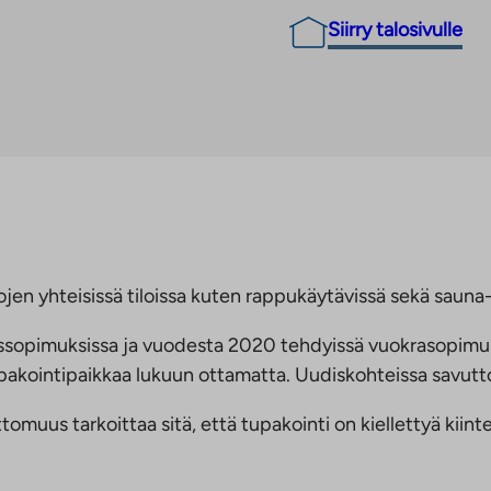
Siirry talosivulle
jen yhteisissä tiloissa kuten rappukäytävissä sekä sauna- 
ussopimuksissa ja vuodesta 2020 tehdyissä vuokrasopimu
 tupakointipaikkaa lukuun ottamatta. Uudiskohteissa savu
us tarkoittaa sitä, että tupakointi on kiellettyä kiinteis