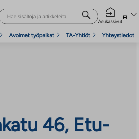
FI
Asukassivut
Avoimet työpaikat
TA-Yhtiöt
Yhteystiedot
katu 46, Etu-