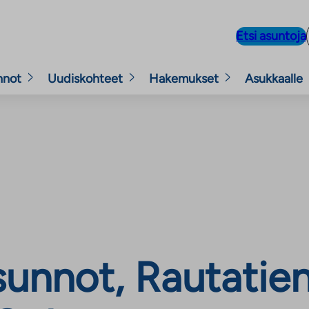
Etsi asuntoja
nnot
Uudiskohteet
Hakemukset
Asukkaalle
unnot, Rautatien