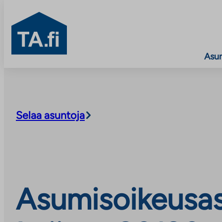
TA.fi
Asu
Siirry
sisältöön
Selaa asuntoja
Asumisoikeusas