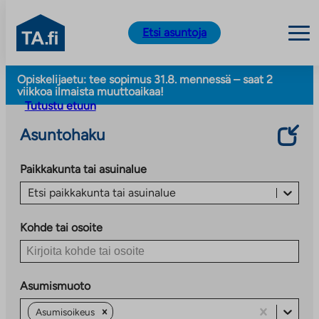
TA.fi
Etsi asuntoja
Siirry
Opiskelijaetu: tee sopimus 31.8. mennessä – saat 2
sisältöön
viikkoa ilmaista muuttoaikaa!
Tutustu etuun
Asuntohaku
Paikkakunta tai asuinalue
Etsi paikkakunta tai asuinalue
Kohde tai osoite
Asumismuoto
Asumisoikeus