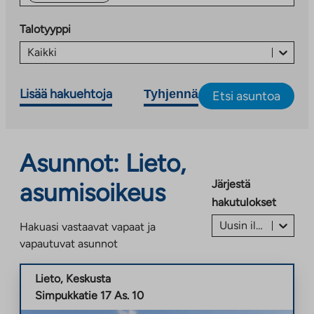
Talotyyppi
Kaikki
Lisää hakuehtoja
Tyhjennä
Etsi asuntoa
Asunnot: Lieto,
Järjestä
asumisoikeus
hakutulokset
Uusin ilmoitus ensin
Hakuasi vastaavat vapaat ja
vapautuvat asunnot
Lieto
,
Keskusta
Simpukkatie 17 As. 10