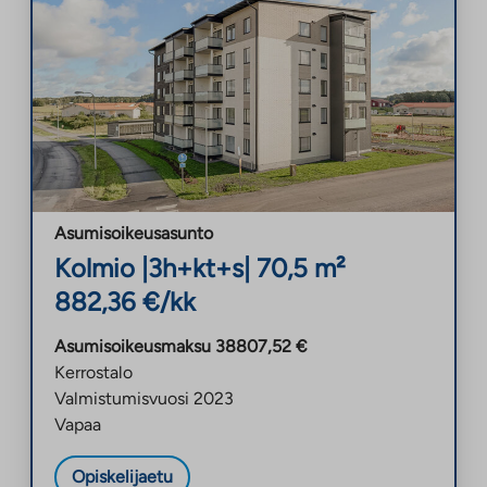
Asumisoikeusasunto
Kolmio
|
3h+kt+s
|
70,5
m²
882,36
€/kk
Asumisoikeusmaksu
38807,52
€
Kerrostalo
Valmistumisvuosi
2023
Vapaa
Opiskelijaetu