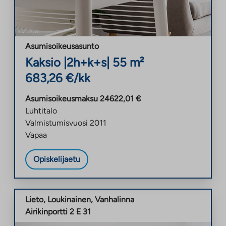
Asumisoikeusasunto
Kaksio
|
2h+k+s
|
55
m²
683,26
€/kk
Asumisoikeusmaksu
24622,01
€
Luhtitalo
Valmistumisvuosi
2011
Vapaa
Opiskelijaetu
Lieto
,
Loukinainen
,
Vanhalinna
Airikinportti 2 E 31