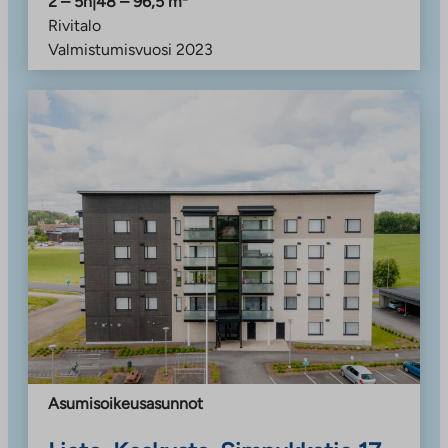
2 – 5h
|
48 – 96,5
m²
Rivitalo
Valmistumisvuosi
2023
Asumisoikeusasunnot