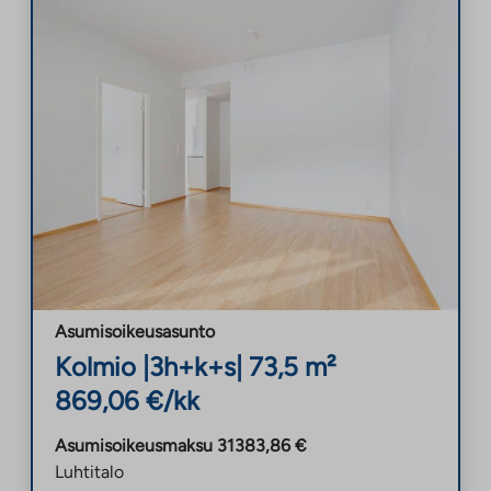
Asumisoikeusasunto
Kolmio
|
3h+k+s
|
73,5
m²
869,06
€/kk
Asumisoikeusmaksu
31383,86
€
Luhtitalo