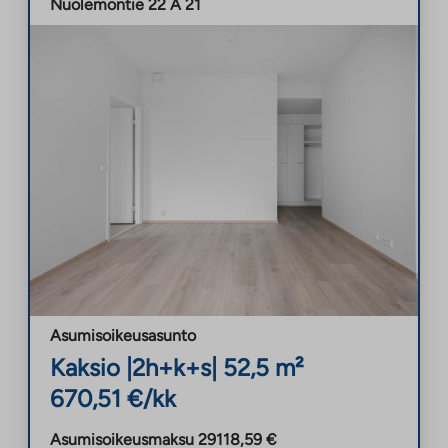
Nuolemontie 22 A 21
Asumisoikeusasunto
Kaksio
|
2h+k+s
|
52,5
m²
670,51
€/kk
Asumisoikeusmaksu
29118,59
€