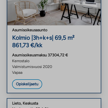
Asumisoikeusasunto
Kolmio
|
3h+k+s
|
69,5
m²
861,73
€/kk
Asumisoikeusmaksu
37304,72
€
Kerrostalo
Valmistumisvuosi
2020
Vapaa
Opiskelijaetu
Lieto
,
Keskusta