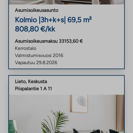
Asumisoikeusasunto
Kolmio
|
3h+k+s
|
69,5
m²
808,80
€/kk
Asumisoikeusmaksu
33153,60
€
Kerrostalo
Valmistumisvuosi
2016
Vapautuu
29.8.2026
Lieto
,
Keskusta
Piispalantie 1 A 11