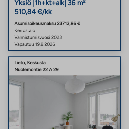
Yksiö
|
1h+kt+alk
|
36
m²
510,84
€/kk
Asumisoikeusmaksu
23713,86
€
Kerrostalo
Valmistumisvuosi
2023
Vapautuu
19.8.2026
Lieto
,
Keskusta
Nuolemontie 22 A 29