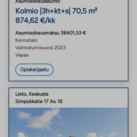
Asumisoikeusasunto
Kolmio
|
3h+kt+s
|
70,5
m²
874,62
€/kk
Asumisoikeusmaksu
38401,53
€
Kerrostalo
Valmistumisvuosi
2023
Vapaa
Opiskelijaetu
Lieto
,
Keskusta
Simpukkatie 17 As. 16