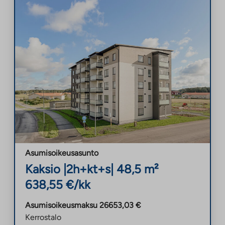
Asumisoikeusasunto
Kaksio
|
2h+kt+s
|
48,5
m²
638,55
€/kk
Asumisoikeusmaksu
26653,03
€
Kerrostalo