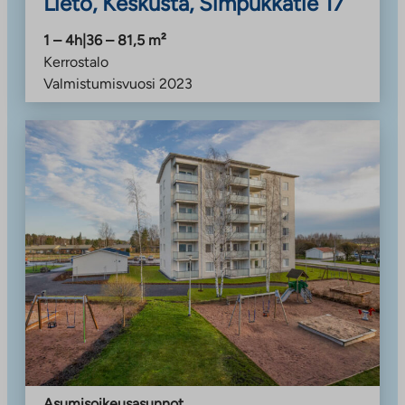
Lieto, Keskusta, Simpukkatie 17
1 – 4h
|
36 – 81,5
m²
Kerrostalo
Valmistumisvuosi
2023
Asumisoikeusasunnot