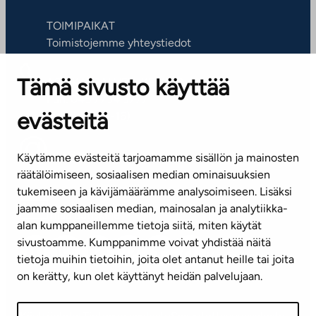
TOIMIPAIKAT
Toimistojemme yhteystiedot
Tämä sivusto käyttää
ASIAKASPALVELUKESKUS
Puh. 045 7734 3777
evästeitä
(arkisin klo 8-16)
info@ta.fi
Käytämme evästeitä tarjoamamme sisällön ja mainosten
räätälöimiseen, sosiaalisen median ominaisuuksien
tukemiseen ja kävijämäärämme analysoimiseen. Lisäksi
jaamme sosiaalisen median, mainosalan ja analytiikka-
Tilaa uutiskirje
alan kumppaneillemme tietoja siitä, miten käytät
sivustoamme. Kumppanimme voivat yhdistää näitä
Mediapankki
tietoja muihin tietoihin, joita olet antanut heille tai joita
on kerätty, kun olet käyttänyt heidän palvelujaan.