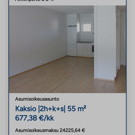
Asumisoikeusasunto
Kaksio
|
2h+k+s
|
55
m²
677,38
€/kk
Asumisoikeusmaksu
24225,64
€