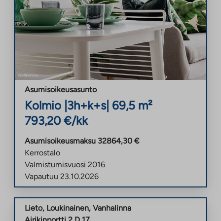
Asumisoikeusasunto
Kolmio
|
3h+k+s
|
69,5
m²
793,20
€/kk
Asumisoikeusmaksu
32864,30
€
Kerrostalo
Valmistumisvuosi
2016
Vapautuu
23.10.2026
Lieto
,
Loukinainen
,
Vanhalinna
Airikinportti 2 D 17