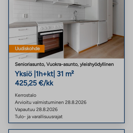
Uudiskohde
Senioriasunto, Vuokra-asunto
,
yleishyödyllinen
Yksiö
|
1h+kt
|
31
m²
425,25
€/kk
Kerrostalo
Arvioitu valmistuminen
28.8.2026
Vapautuu
28.8.2026
Tulo- ja varallisuusrajat