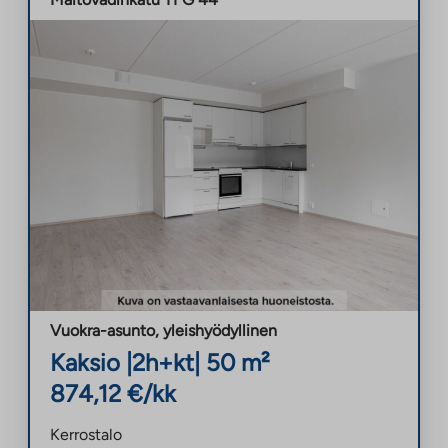
Vuokra-asunto
,
yleishyödyllinen
Kaksio
|
2h+kt
|
50
m²
874,12
€/kk
Kerrostalo