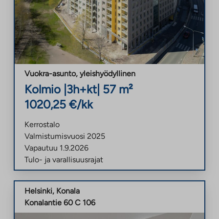
Vuokra-asunto
,
yleishyödyllinen
Kolmio
|
3h+kt
|
57
m²
1020,25
€/kk
Kerrostalo
Valmistumisvuosi
2025
Vapautuu
1.9.2026
Tulo- ja varallisuusrajat
Helsinki
,
Konala
Konalantie 60 C 106