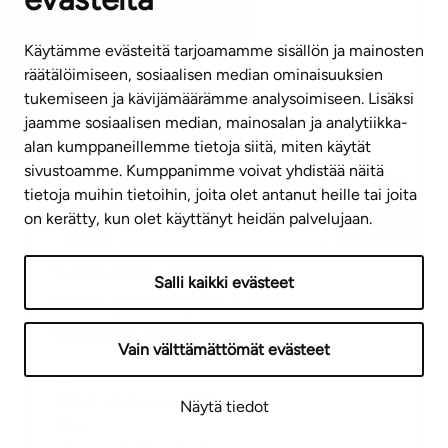
Käytämme evästeitä tarjoamamme sisällön ja mainosten
räätälöimiseen, sosiaalisen median ominaisuuksien
tukemiseen ja kävijämäärämme analysoimiseen. Lisäksi
jaamme sosiaalisen median, mainosalan ja analytiikka-
alan kumppaneillemme tietoja siitä, miten käytät
sivustoamme. Kumppanimme voivat yhdistää näitä
tietoja muihin tietoihin, joita olet antanut heille tai joita
Uudiskohde
on kerätty, kun olet käyttänyt heidän palvelujaan.
Vuokra-asunto
,
yleishyödyllinen
Salli kaikki evästeet
Neliö
|
4h+kt
|
80,5
m²
1382,50
€/kk
Vain välttämättömät evästeet
Kerrostalo
Valmistumisvuosi
2025
Näytä tiedot
Vapaa
Tulo- ja varallisuusrajat