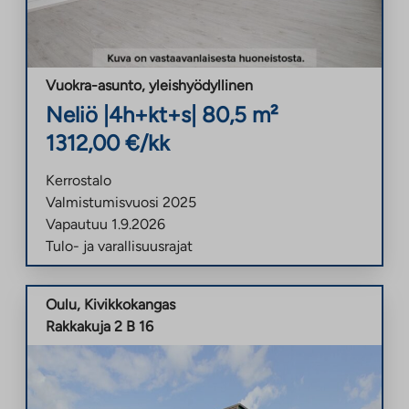
Vuokra-asunto
,
yleishyödyllinen
Neliö
|
4h+kt+s
|
80,5
m²
1312,00
€/kk
Kerrostalo
Valmistumisvuosi
2025
Vapautuu
1.9.2026
Tulo- ja varallisuusrajat
Oulu
,
Kivikkokangas
Rakkakuja 2 B 16