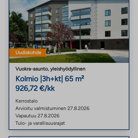
Uudiskohde
Vuokra-asunto
,
yleishyödyllinen
Kolmio
|
3h+kt
|
65
m²
926,72
€/kk
Kerrostalo
Arvioitu valmistuminen
27.8.2026
Vapautuu
27.8.2026
Tulo- ja varallisuusrajat