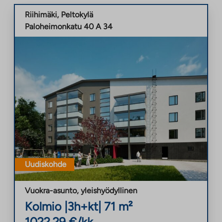
Riihimäki
,
Peltokylä
Paloheimonkatu 40 A 34
Uudiskohde
Vuokra-asunto
,
yleishyödyllinen
Kolmio
|
3h+kt
|
71
m²
1022,29
€/kk