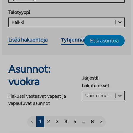
Talotyyppi
Kaikki
Lisää hakuehtoja
Tyhjennä
Etsi asuntoa
Asunnot:
Järjestä
vuokra
hakutulokset
Uusin ilmoitus ensin
Hakuasi vastaavat vapaat ja
vapautuvat asunnot
<
1
2
3
4
5
…
8
>