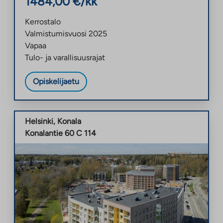
1484,00
€/kk
Kerrostalo
Valmistumisvuosi
2025
Vapaa
Tulo- ja varallisuusrajat
Opiskelijaetu
Helsinki
,
Konala
Konalantie 60 C 114