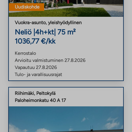
Uudiskohde
Vuokra-asunto
,
yleishyödyllinen
Neliö
|
4h+kt
|
75
m²
1036,77
€/kk
Kerrostalo
Arvioitu valmistuminen
27.8.2026
Vapautuu
27.8.2026
Tulo- ja varallisuusrajat
Riihimäki
,
Peltokylä
Paloheimonkatu 40 A 17