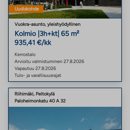
Uudiskohde
Vuokra-asunto
,
yleishyödyllinen
Kolmio
|
3h+kt
|
65
m²
935,41
€/kk
Kerrostalo
Arvioitu valmistuminen
27.8.2026
Vapautuu
27.8.2026
Tulo- ja varallisuusrajat
Riihimäki
,
Peltokylä
Paloheimonkatu 40 A 32