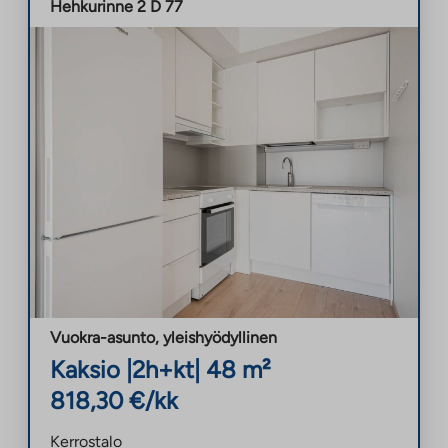
Hehkurinne 2 D 77
Vuokra-asunto
,
yleishyödyllinen
Kaksio
|
2h+kt
|
48
m²
818,30
€/kk
Kerrostalo