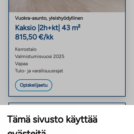
Vuokra-asunto
,
yleishyödyllinen
Kaksio
|
2h+kt
|
43
m²
815,50
€/kk
Kerrostalo
Valmistumisvuosi
2025
Vapaa
Tulo- ja varallisuusrajat
Opiskelijaetu
Helsinki
,
Konala
Konalantie 60 C 115
Tämä sivusto käyttää
evästeitä