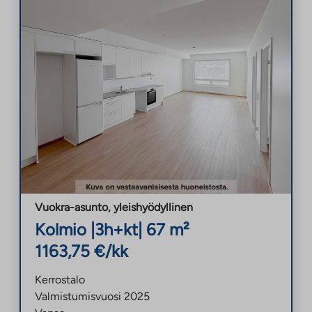
Vuokra-asunto
,
yleishyödyllinen
Kolmio
|
3h+kt
|
67
m²
1163,75
€/kk
Kerrostalo
Valmistumisvuosi
2025