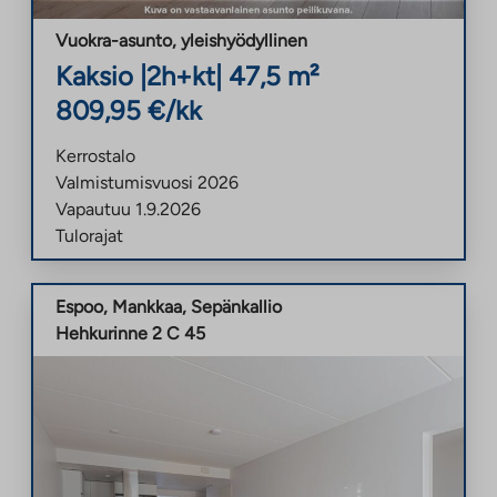
Vuokra-asunto
,
yleishyödyllinen
Kaksio
|
2h+kt
|
47,5
m²
809,95
€/kk
Kerrostalo
Valmistumisvuosi
2026
Vapautuu
1.9.2026
Tulorajat
Espoo
,
Mankkaa
,
Sepänkallio
Hehkurinne 2 C 45