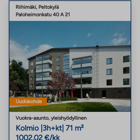
Riihimäki
,
Peltokylä
Paloheimonkatu 40 A 21
Uudiskohde
Vuokra-asunto
,
yleishyödyllinen
Kolmio
|
3h+kt
|
71
m²
1002,02
€/kk