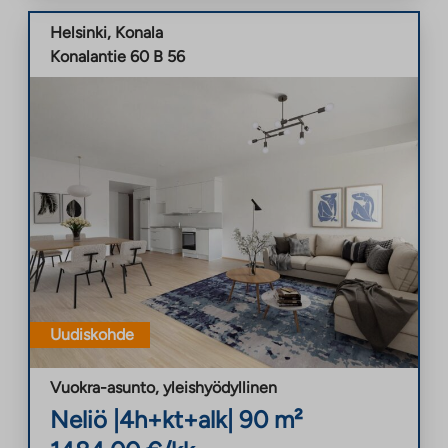
Helsinki
,
Konala
Konalantie 60 B 56
Uudiskohde
Vuokra-asunto
,
yleishyödyllinen
Neliö
|
4h+kt+alk
|
90
m²