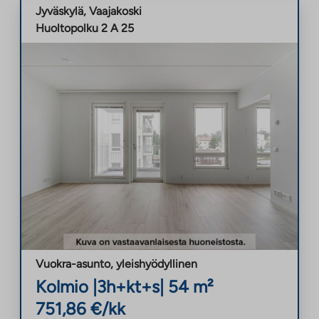
Jyväskylä
,
Vaajakoski
Huoltopolku 2 A 25
Vuokra-asunto
,
yleishyödyllinen
Kolmio
|
3h+kt+s
|
54
m²
751,86
€/kk