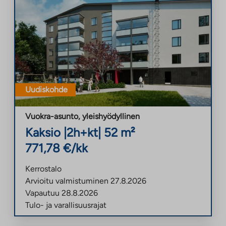
Uudiskohde
Vuokra-asunto
,
yleishyödyllinen
Kaksio
|
2h+kt
|
52
m²
771,78
€/kk
Kerrostalo
Arvioitu valmistuminen
27.8.2026
Vapautuu
28.8.2026
Tulo- ja varallisuusrajat