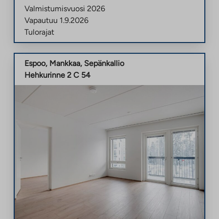
Valmistumisvuosi
2026
Vapautuu
1.9.2026
Tulorajat
Espoo
,
Mankkaa
,
Sepänkallio
Hehkurinne 2 C 54