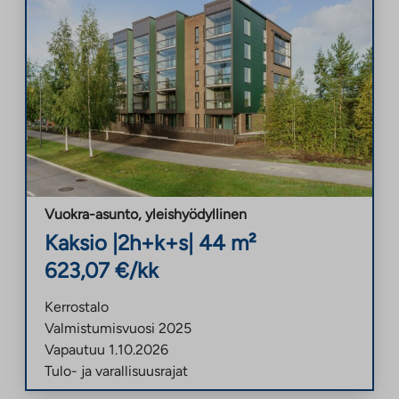
Vuokra-asunto
,
yleishyödyllinen
Kaksio
|
2h+k+s
|
44
m²
623,07
€/kk
Kerrostalo
Valmistumisvuosi
2025
Vapautuu
1.10.2026
Tulo- ja varallisuusrajat