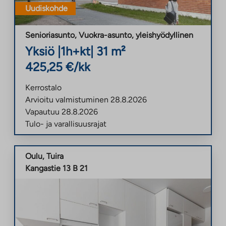
Uudiskohde
Senioriasunto, Vuokra-asunto
,
yleishyödyllinen
Yksiö
|
1h+kt
|
31
m²
425,25
€/kk
Kerrostalo
Arvioitu valmistuminen
28.8.2026
Vapautuu
28.8.2026
Tulo- ja varallisuusrajat
Oulu
,
Tuira
Kangastie 13 B 21