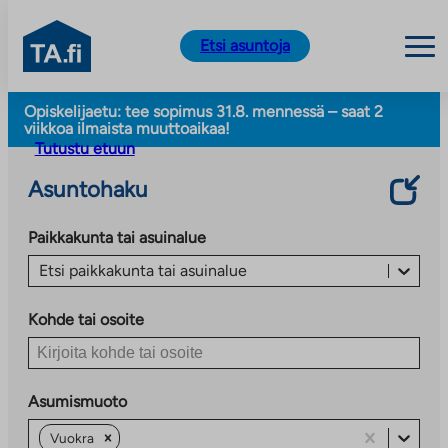
TA.fi
Etsi asuntoja
Siirry
Opiskelijaetu: tee sopimus 31.8. mennessä – saat 2
sisältöön
viikkoa ilmaista muuttoaikaa!
Tutustu etuun
Asuntohaku
Paikkakunta tai asuinalue
Etsi paikkakunta tai asuinalue
Kohde tai osoite
Asumismuoto
Vuokra