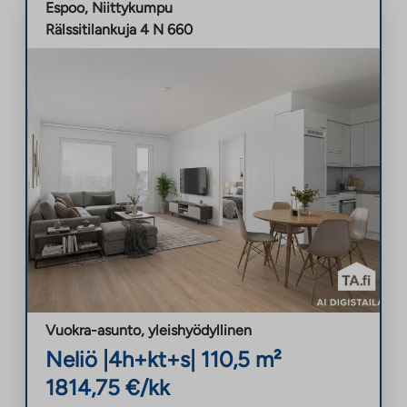
Espoo
,
Niittykumpu
Rälssitilankuja 4 N 660
Vuokra-asunto
,
yleishyödyllinen
Neliö
|
4h+kt+s
|
110,5
m²
1814,75
€/kk