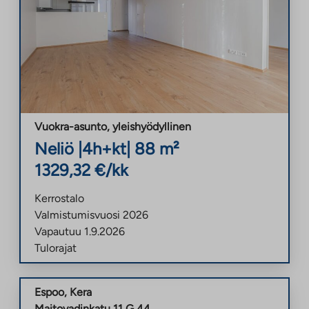
Vuokra-asunto
,
yleishyödyllinen
Neliö
|
4h+kt
|
88
m²
1329,32
€/kk
Kerrostalo
Valmistumisvuosi
2026
Vapautuu
1.9.2026
Tulorajat
Espoo
,
Kera
Maitovadinkatu 11 G 44