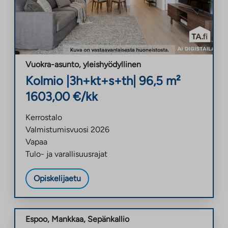
Vuokra-asunto
,
yleishyödyllinen
Kolmio
|
3h+kt+s+th
|
96,5
m²
1603,00
€/kk
Kerrostalo
Valmistumisvuosi
2026
Vapaa
Tulo- ja varallisuusrajat
Opiskelijaetu
Espoo
,
Mankkaa
,
Sepänkallio