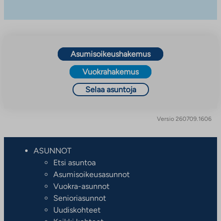
Asumisoikeushakemus
Vuokrahakemus
Selaa asuntoja
Versio 260709.1606
ASUNNOT
Etsi asuntoa
Asumisoikeusasunnot
Vuokra-asunnot
Senioriasunnot
Uudiskohteet