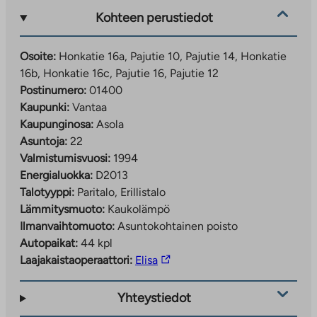
Kohteen perustiedot
Osoite:
Honkatie 16a, Pajutie 10, Pajutie 14, Honkatie
16b, Honkatie 16c, Pajutie 16, Pajutie 12
Postinumero:
01400
Kaupunki:
Vantaa
Kaupunginosa:
Asola
Asuntoja:
22
Valmistumisvuosi:
1994
Energialuokka:
D2013
Talotyyppi:
Paritalo, Erillistalo
Lämmitysmuoto:
Kaukolämpö
Ilmanvaihtomuoto:
Asuntokohtainen poisto
Autopaikat:
44 kpl
Linkki
Laajakaistaoperaattori:
Elisa
vie
ulkopuoliseen
Yhteystiedot
palveluun.