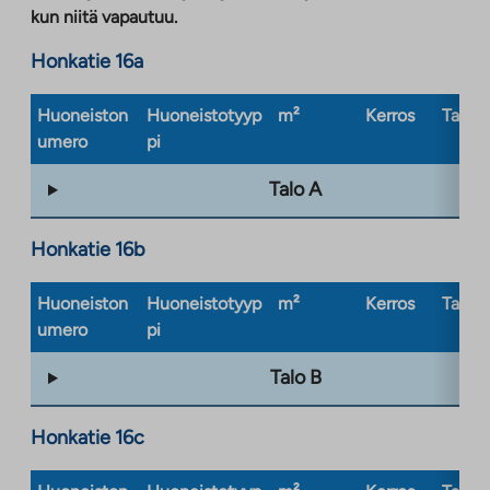
kun niitä vapautuu.
Honkatie 16a
Huoneiston
Huoneistotyyp
m²
Kerros
Taloty
umero
pi
Talo A
Honkatie 16b
Huoneiston
Huoneistotyyp
m²
Kerros
Taloty
umero
pi
Talo B
Honkatie 16c