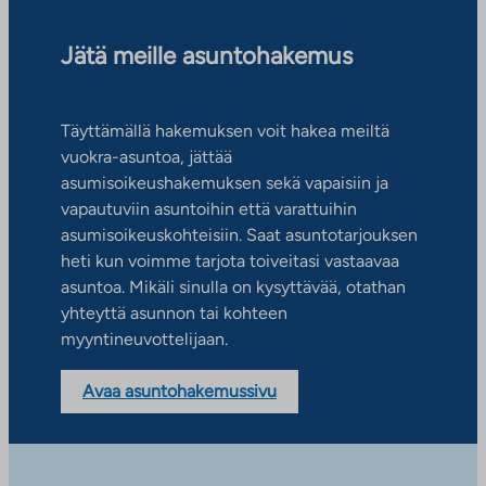
Jätä meille asuntohakemus
Täyttämällä hakemuksen voit hakea meiltä
vuokra-asuntoa, jättää
asumisoikeushakemuksen sekä vapaisiin ja
vapautuviin asuntoihin että varattuihin
asumisoikeuskohteisiin. Saat asuntotarjouksen
heti kun voimme tarjota toiveitasi vastaavaa
asuntoa. Mikäli sinulla on kysyttävää, otathan
yhteyttä asunnon tai kohteen
myyntineuvottelijaan.
Avaa asuntohakemussivu