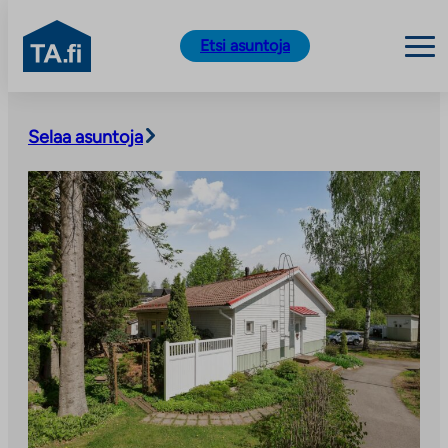
TA.fi
Etsi asuntoja
Siirry
sisältöön
Selaa asuntoja