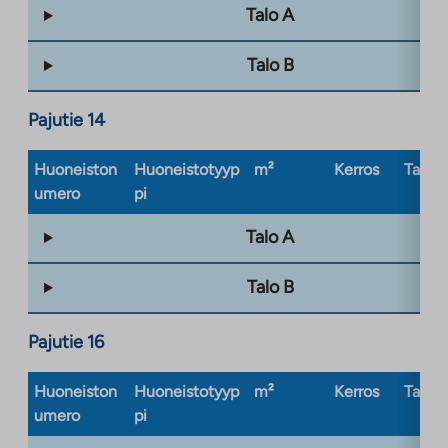
Talo A
Talo B
Pajutie 14
Huoneiston
Huoneistotyyp
m²
Kerros
Taloty
umero
pi
Talo A
Talo B
Pajutie 16
Huoneiston
Huoneistotyyp
m²
Kerros
Taloty
umero
pi