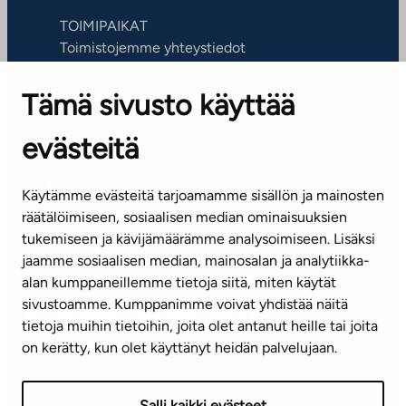
TOIMIPAIKAT
Toimistojemme yhteystiedot
Tämä sivusto käyttää
ASIAKASPALVELUKESKUS
Puh. 045 7734 3777
evästeitä
(arkisin klo 8-16)
info@ta.fi
Käytämme evästeitä tarjoamamme sisällön ja mainosten
räätälöimiseen, sosiaalisen median ominaisuuksien
tukemiseen ja kävijämäärämme analysoimiseen. Lisäksi
jaamme sosiaalisen median, mainosalan ja analytiikka-
Tilaa uutiskirje
alan kumppaneillemme tietoja siitä, miten käytät
sivustoamme. Kumppanimme voivat yhdistää näitä
Mediapankki
tietoja muihin tietoihin, joita olet antanut heille tai joita
on kerätty, kun olet käyttänyt heidän palvelujaan.
Käyttöehdot
Tietosuojaseloste
Saavutettavuusseloste
Salli kaikki evästeet