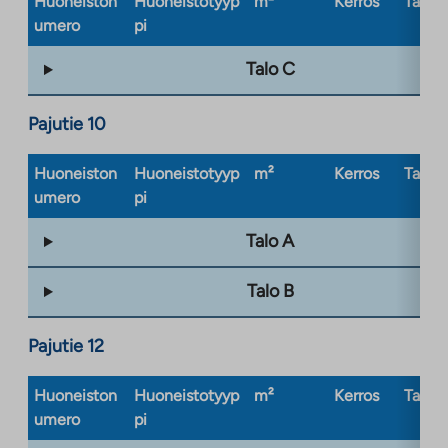
Huoneiston
Huoneistotyyp
m²
Kerros
Taloty
umero
pi
Talo C
Pajutie 10
Huoneiston
Huoneistotyyp
m²
Kerros
Taloty
umero
pi
Talo A
Talo B
Pajutie 12
Huoneiston
Huoneistotyyp
m²
Kerros
Taloty
umero
pi