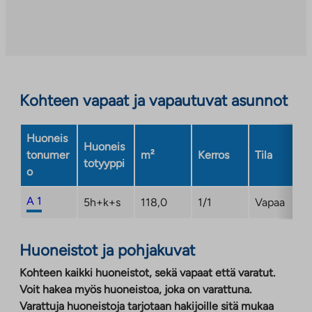
Linkki
aukeaa
uuteen
välilehteen
Kohteen vapaat ja vapautuvat asunnot
Huoneis
Huoneis
tonumer
m²
Kerros
Tila
totyyppi
o
A 1
5h+k+s
118,0
1/1
Vapaa
Huoneistot ja pohjakuvat
Kohteen kaikki huoneistot, sekä vapaat että varatut.
Voit hakea myös huoneistoa, joka on varattuna.
Varattuja huoneistoja tarjotaan hakijoille sitä mukaa