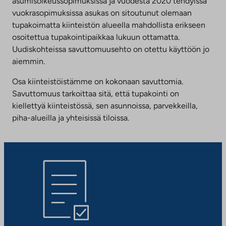
asumisoikeussopimuksissa ja vuodesta 2020 tehdyissä
vuokrasopimuksissa asukas on sitoutunut olemaan
tupakoimatta kiinteistön alueella mahdollista erikseen
osoitettua tupakointipaikkaa lukuun ottamatta.
Uudiskohteissa savuttomuusehto on otettu käyttöön jo
aiemmin.
Osa kiinteistöistämme on kokonaan savuttomia.
Savuttomuus tarkoittaa sitä, että tupakointi on
kiellettyä kiinteistössä, sen asunnoissa, parvekkeilla,
piha-alueilla ja yhteisissä tiloissa.