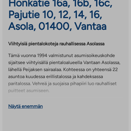
Honkatie 16a, 16b, 16c,
Pajutie 10, 12, 14, 16,
Asola, 01400, Vantaa
Viihtyisiä pientalokoteja rauhallisessa Asolassa
Tämä vuonna 1994 valmistunut asumisoikeuskohde
sijaitsee viihtyisällä pientaloalueella Vantaan Asolassa,
lähellä Peijaksen sairaalaa. Kohteessa on yhteensä 22
asuntoa kuudessa erillistalossa ja kahdeksassa
paritalossa. Vehreä ja suojaisa pihapiiri luo rauhalliset
puitteet asumiseen.
Toimivat edut arkeen
Näytä enemmän
Kohteessa on Elisan 50 Mbit/s kiinteistölaajakaista,
joka sisältyy käyttövastikkeeseen. Myös autopaikka
kuuluu käyttövastikkeeseen.