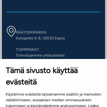
PÄÄTOIMIPAIKKA
Kutojantie 6-8, 02630 Espoo
TOIMIPAIKAT
Toimistojemme yhteystiedot
Tämä sivusto käyttää
ASIAKASPALVELUKESKUS
Puh. 045 7734 3777
evästeitä
(arkisin klo 8-16)
info@ta.fi
Käytämme evästeitä tarjoamamme sisällön ja mainosten
räätälöimiseen, sosiaalisen median ominaisuuksien
tukemiseen ja kävijämäärämme analysoimiseen. Lisäksi