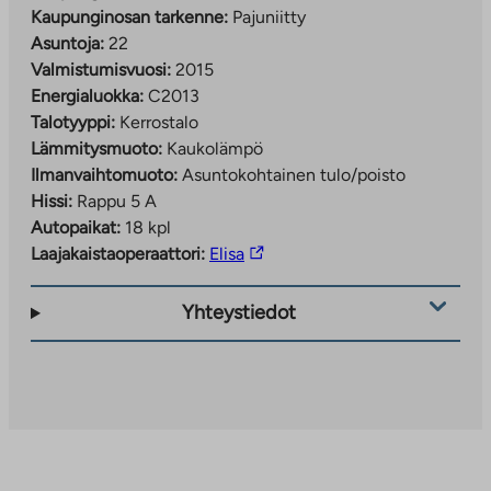
Kaupunginosan tarkenne:
Pajuniitty
Asuntoja:
22
Valmistumisvuosi:
2015
Energialuokka:
C2013
Talotyyppi:
Kerrostalo
Lämmitysmuoto:
Kaukolämpö
Ilmanvaihtomuoto:
Asuntokohtainen tulo/poisto
Hissi:
Rappu 5 A
Autopaikat:
18 kpl
Linkki
Laajakaistaoperaattori:
Elisa
vie
ulkopuoliseen
Yhteystiedot
palveluun.
Linkki
aukeaa
uuteen
välilehteen