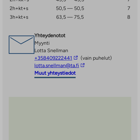
2h+kt+s
50,5 — 50,5
7
3h+kt+s
63,5 — 75,5
8
Yhteydenotot
Myynti
Lotta Snellman
Linkki
+358409222441
(vain puhelut)
vie
Linkki
lotta.snellman@ta.fi
ulkopuoliseen
vie
Muut yhteystiedot
palveluun
ulkopuoliseen
palveluun