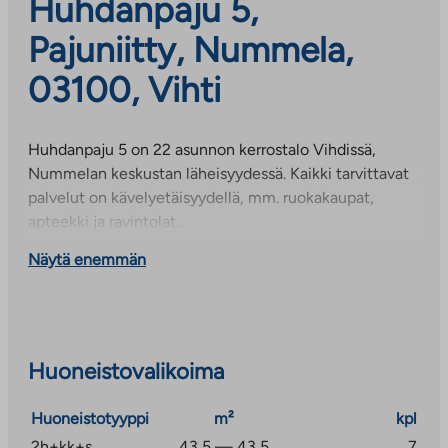
Huhdanpaju 5,
Pajuniitty, Nummela,
03100, Vihti
Huhdanpaju 5 on 22 asunnon kerrostalo Vihdissä,
Nummelan keskustan läheisyydessä. Kaikki tarvittavat
palvelut on kävelyetäisyydellä, mm. ruokakaupat,
apteekki ja ravintolat.
Näytä enemmän
Huoneistovalikoima
Huoneistotyyppi
m²
kpl
2h+kk+s
43,5 — 43,5
7