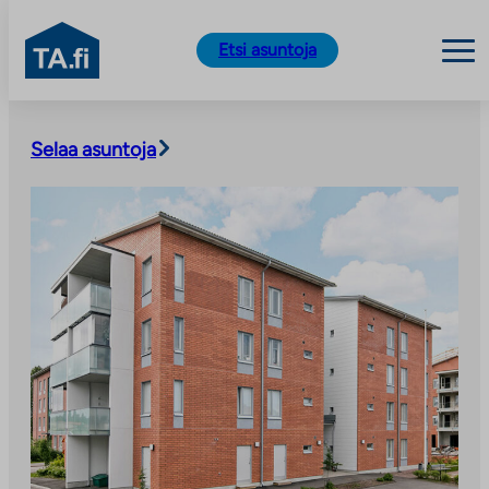
TA.fi
Etsi asuntoja
Siirry
sisältöön
Selaa asuntoja