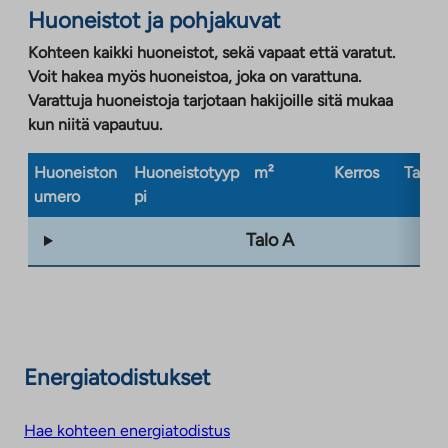
Huoneistot ja pohjakuvat
Kohteen kaikki huoneistot, sekä vapaat että varatut.
Voit hakea myös huoneistoa, joka on varattuna.
Varattuja huoneistoja tarjotaan hakijoille sitä mukaa
kun niitä vapautuu.
Huoneiston
Huoneistotyyp
m²
Kerros
Taloty
umero
pi
Talo A
Energiatodistukset
Hae kohteen energiatodistus