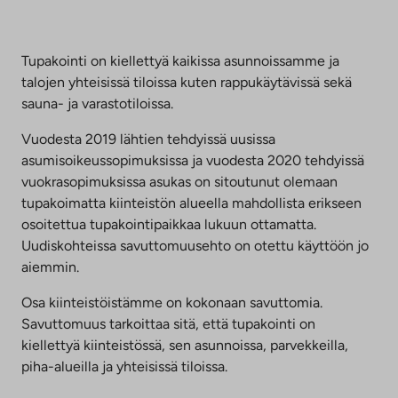
Tupakointi on kiellettyä kaikissa asunnoissamme ja
talojen yhteisissä tiloissa kuten rappukäytävissä sekä
sauna- ja varastotiloissa.
Vuodesta 2019 lähtien tehdyissä uusissa
asumisoikeussopimuksissa ja vuodesta 2020 tehdyissä
vuokrasopimuksissa asukas on sitoutunut olemaan
tupakoimatta kiinteistön alueella mahdollista erikseen
osoitettua tupakointipaikkaa lukuun ottamatta.
Uudiskohteissa savuttomuusehto on otettu käyttöön jo
aiemmin.
Osa kiinteistöistämme on kokonaan savuttomia.
Savuttomuus tarkoittaa sitä, että tupakointi on
kiellettyä kiinteistössä, sen asunnoissa, parvekkeilla,
piha-alueilla ja yhteisissä tiloissa.