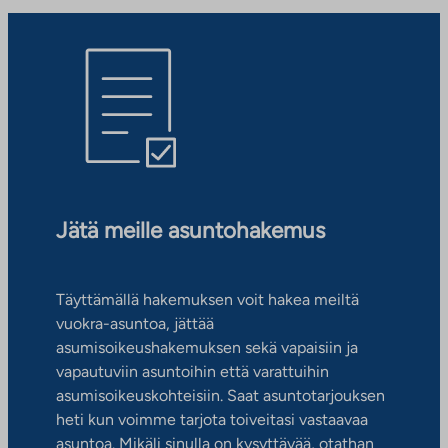
Jätä meille asuntohakemus
Täyttämällä hakemuksen voit hakea meiltä
vuokra-asuntoa, jättää
asumisoikeushakemuksen sekä vapaisiin ja
vapautuviin asuntoihin että varattuihin
asumisoikeuskohteisiin. Saat asuntotarjouksen
heti kun voimme tarjota toiveitasi vastaavaa
asuntoa. Mikäli sinulla on kysyttävää, otathan