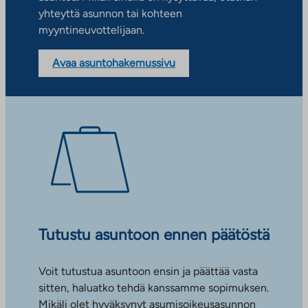
yhteyttä asunnon tai kohteen
myyntineuvottelijaan.
Avaa asuntohakemussivu
Tutustu asuntoon ennen päätöstä
Voit tutustua asuntoon ensin ja päättää vasta
sitten, haluatko tehdä kanssamme sopimuksen.
Mikäli olet hyväksynyt asumisoikeusasunnon