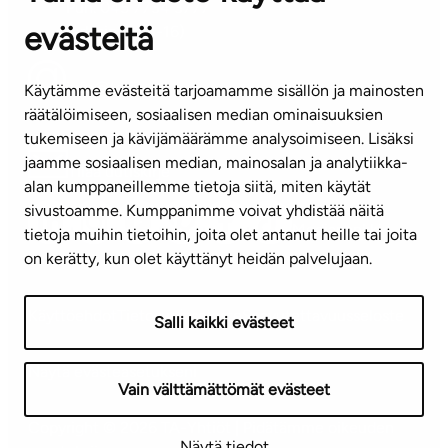
Puh. 045 7734 3777
evästeitä
(arkisin klo 8-16)
info@ta.fi
Käytämme evästeitä tarjoamamme sisällön ja mainosten
räätälöimiseen, sosiaalisen median ominaisuuksien
tukemiseen ja kävijämäärämme analysoimiseen. Lisäksi
jaamme sosiaalisen median, mainosalan ja analytiikka-
Tilaa uutiskirje
alan kumppaneillemme tietoja siitä, miten käytät
sivustoamme. Kumppanimme voivat yhdistää näitä
Mediapankki
tietoja muihin tietoihin, joita olet antanut heille tai joita
on kerätty, kun olet käyttänyt heidän palvelujaan.
Käyttöehdot
Tietosuojaseloste
Saavutettavuusseloste
Salli kaikki evästeet
Näytä evästeasetukseni
Vain välttämättömät evästeet
Copyright © 2026 TA-Yhtiöt | Pidätämme oikeuden
Näytä tiedot