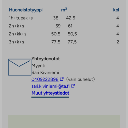
Huoneistotyyppi
m²
kpl
1h+tupak+s
38 — 42,5
4
2h+k+s
59 — 61
4
2h+kk+s
50,5 — 50,5
4
3h+k+s
77,5 — 77,5
2
Yhteydenotot
Myynti
Sari Kiviniemi
Linkki
0409222898
(vain puhelut)
vie
Linkki
sari.kiviniemi@ta.fi
ulkopuoliseen
vie
Muut yhteystiedot
palveluun
ulkopuoliseen
palveluun