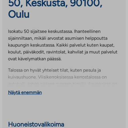
50, Keskusta, 90100,
Oulu
Isokatu 50 sijaitsee keskustassa. Ihanteellinen
sijainniltaan, mikäli arvostat asumisen helppoutta
kaupungin keskustassa. Kaikki palvelut kuten kaupat,
koulut, päiväkodit, ravintolat, kahvilat ja muut palvelut
ovat kävelymatkan päässä.
Talossa on hyvät yhteiset tilat, kuten pesula ja
kuivaushuone. Viisikerroksisessa kerrostalossa on
autohalli, johon pääsee suoraan hissillä. Asunnoissa on
lasitetut parvekkeet.
Näytä enemmän
Huoneistovalikoima