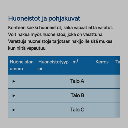
Huoneistot ja pohjakuvat
Kohteen kaikki huoneistot, sekä vapaat että varatut.
Voit hakea myös huoneistoa, joka on varattuna.
Varattuja huoneistoja tarjotaan hakijoille sitä mukaa
kun niitä vapautuu.
Huoneiston
Huoneistotyyp
m²
Kerros
Taloty
umero
pi
Talo A
Talo B
Talo C