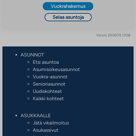
Vuokrahakemus
Selaa asuntoja
Versio 260609.1308
ASUNNOT
Etsi asuntoa
Asumisoikeusasunnot
Vuokra-asunnot
Senioriasunnot
Uudiskohteet
Kaikki kohteet
ASUKKAALLE
Jätä vikailmoitus
Asukassivut