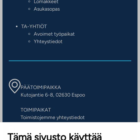
Lomakkeet
Asukasopas
TA-YHTIÖT
Avoimet työpaikat
Yhteystiedot
PÄÄTOIMIPAIKKA
Kutojantie 6-8, 02630 Espoo
TOIMIPAIKAT
Toimistojemme yhteystiedot
Tämä sivusto käyttää
ASIAKASPALVELUKESKUS