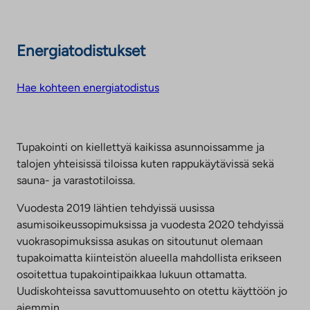
Energiatodistukset
Hae kohteen energiatodistus
Tupakointi on kiellettyä kaikissa asunnoissamme ja
talojen yhteisissä tiloissa kuten rappukäytävissä sekä
sauna- ja varastotiloissa.
Vuodesta 2019 lähtien tehdyissä uusissa
asumisoikeussopimuksissa ja vuodesta 2020 tehdyissä
vuokrasopimuksissa asukas on sitoutunut olemaan
tupakoimatta kiinteistön alueella mahdollista erikseen
osoitettua tupakointipaikkaa lukuun ottamatta.
Uudiskohteissa savuttomuusehto on otettu käyttöön jo
aiemmin.