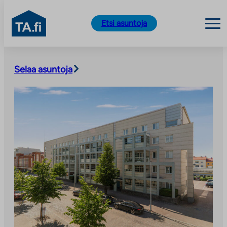
TA.fi
Etsi asuntoja
Siirry
sisältöön
Selaa asuntoja