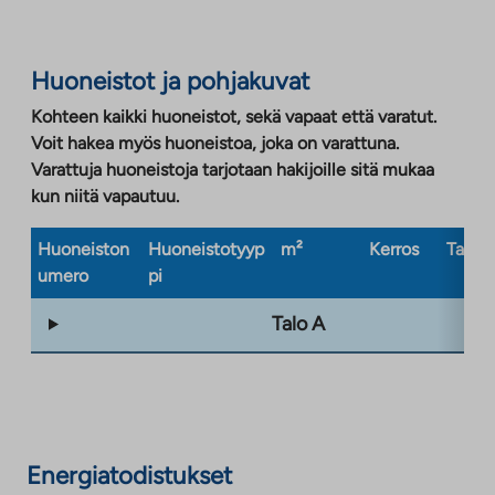
Huoneistot ja pohjakuvat
Kohteen kaikki huoneistot, sekä vapaat että varatut.
Voit hakea myös huoneistoa, joka on varattuna.
Varattuja huoneistoja tarjotaan hakijoille sitä mukaa
kun niitä vapautuu.
Huoneiston
Huoneistotyyp
m²
Kerros
Taloty
umero
pi
Talo A
Energiatodistukset