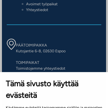
Avoimet työpaikat
Yhteystiedot
PÄÄTOIMIPAIKKA
Kutojantie 6-8, 02630 Espoo
TOIMIPAIKAT
Toimistojemme yhteystiedot
Tämä sivusto käyttää
ASIAKASPALVELUKESKUS
Puh. 045 7734 3777
evästeitä
(arkisin klo 8-16)
info@ta.fi
Käytämme evästeitä tarjoamamme sisällön ja mainosten