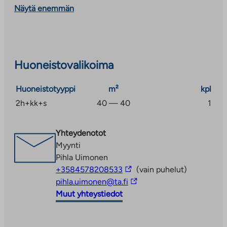
Näytä enemmän
Huoneistovalikoima
Huoneistotyyppi
m²
kpl
2h+kk+s
40 — 40
1
Yhteydenotot
Myynti
Pihla Uimonen
Linkki
+3584578208533
(vain puhelut)
vie
Linkki
pihla.uimonen@ta.fi
ulkopuoliseen
vie
Muut yhteystiedot
palveluun
ulkopuoliseen
palveluun