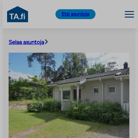
TA.fi
Etsi asuntoja
Siirry
sisältöön
Selaa asuntoja