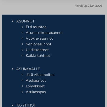
Versio 260624.2005
ASUNNOT
Etsi asuntoa
Asumisoikeusasunnot
Vuokra-asunnot
Senioriasunnot
Uudiskohteet
Kaikki kohteet
ASUKKAALLE
Jätä vikailmoitus
Asukassivut
Lomakkeet
Asukasopas
TA-YHTIÖT