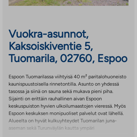
Vuokra-asunnot,
Kaksoiskiventie 5,
Tuomarila, 02760, Espoo
Espoon Tuomarilassa viihtyisä 40 m² paritalohuoneisto
kaunispuustoisella rinnetontilla. Asunto on yhdessä
tasossa ja siinä on sauna sekä mukava pieni piha.
Sijainti on erittäin rauhallinen aivan Espoon
keskuspuiston hyvien ulkoilumaastojen vieressä. Myös
Espoon keskuksen monipuoliset palvelut ovat lähellä.
Alueelta on hyvät kulkuyhteydet Tuomarilan juna-
aseman sekä Turunväylän kautta ympäri
pääkaupunkiseutua.