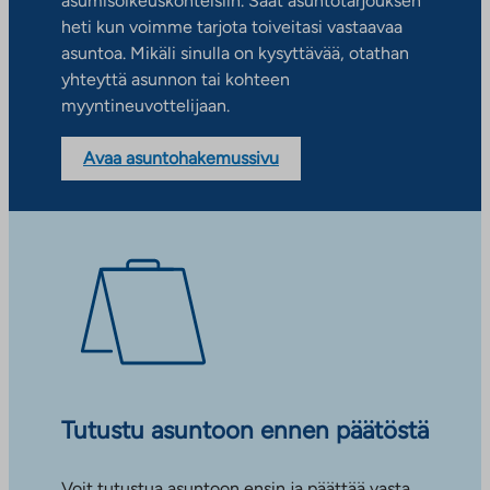
asumisoikeuskohteisiin. Saat asuntotarjouksen
heti kun voimme tarjota toiveitasi vastaavaa
asuntoa. Mikäli sinulla on kysyttävää, otathan
yhteyttä asunnon tai kohteen
myyntineuvottelijaan.
Avaa asuntohakemussivu
Tutustu asuntoon ennen päätöstä
Voit tutustua asuntoon ensin ja päättää vasta