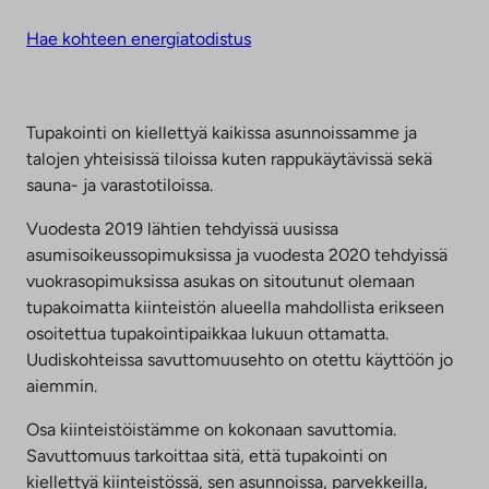
Hae kohteen energiatodistus
Tupakointi on kiellettyä kaikissa asunnoissamme ja
talojen yhteisissä tiloissa kuten rappukäytävissä sekä
sauna- ja varastotiloissa.
Vuodesta 2019 lähtien tehdyissä uusissa
asumisoikeussopimuksissa ja vuodesta 2020 tehdyissä
vuokrasopimuksissa asukas on sitoutunut olemaan
tupakoimatta kiinteistön alueella mahdollista erikseen
osoitettua tupakointipaikkaa lukuun ottamatta.
Uudiskohteissa savuttomuusehto on otettu käyttöön jo
aiemmin.
Osa kiinteistöistämme on kokonaan savuttomia.
Savuttomuus tarkoittaa sitä, että tupakointi on
kiellettyä kiinteistössä, sen asunnoissa, parvekkeilla,