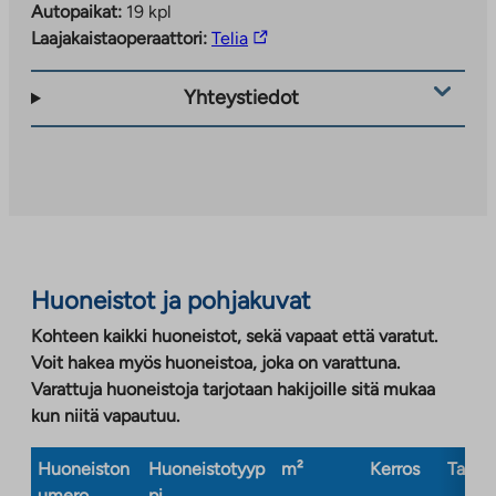
Autopaikat:
19 kpl
Linkki
Laajakaistaoperaattori:
Telia
vie
ulkopuoliseen
Yhteystiedot
palveluun.
Linkki
aukeaa
uuteen
välilehteen
Huoneistot ja pohjakuvat
Kohteen kaikki huoneistot, sekä vapaat että varatut.
Voit hakea myös huoneistoa, joka on varattuna.
Varattuja huoneistoja tarjotaan hakijoille sitä mukaa
kun niitä vapautuu.
Huoneiston
Huoneistotyyp
m²
Kerros
Taloty
umero
pi