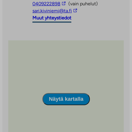
Linkki
0409222898
(vain puhelut)
vie
Linkki
sari.kiviniemi@ta.fi
ulkopuoliseen
vie
Muut yhteystiedot
palveluun
ulkopuoliseen
palveluun
Näytä kartalla