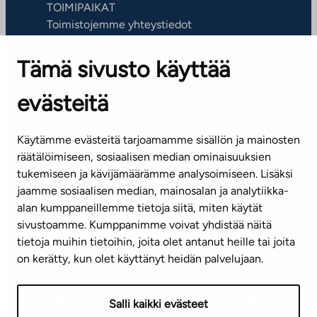
TOIMIPAIKAT
Toimistojemme yhteystiedot
Tämä sivusto käyttää
ASIAKASPALVELUKESKUS
Puh. 045 7734 3777
evästeitä
(arkisin klo 8-16)
info@ta.fi
Käytämme evästeitä tarjoamamme sisällön ja mainosten
räätälöimiseen, sosiaalisen median ominaisuuksien
tukemiseen ja kävijämäärämme analysoimiseen. Lisäksi
jaamme sosiaalisen median, mainosalan ja analytiikka-
Tilaa uutiskirje
alan kumppaneillemme tietoja siitä, miten käytät
sivustoamme. Kumppanimme voivat yhdistää näitä
Mediapankki
tietoja muihin tietoihin, joita olet antanut heille tai joita
on kerätty, kun olet käyttänyt heidän palvelujaan.
Käyttöehdot
Tietosuojaseloste
Saavutettavuusseloste
Salli kaikki evästeet