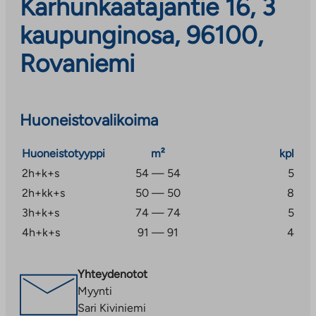
Karhunkaatajantie 16, 3
kaupunginosa, 96100,
Rovaniemi
Huoneistovalikoima
Huoneistotyyppi
m²
kpl
2h+k+s
54 — 54
5
2h+kk+s
50 — 50
8
3h+k+s
74 — 74
5
4h+k+s
91 — 91
4
Yhteydenotot
Myynti
Sari Kiviniemi