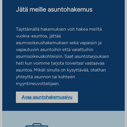
Jätä meille asuntohakemus
Täyttämällä hakemuksen voit hakea meiltä
vuokra-asuntoa, jättää
asumisoikeushakemuksen sekä vapaisiin ja
vapautuviin asuntoihin että varattuihin
asumisoikeuskohteisiin. Saat asuntotarjouksen
heti kun voimme tarjota toiveitasi vastaavaa
asuntoa. Mikäli sinulla on kysyttävää, otathan
yhteyttä asunnon tai kohteen
myyntineuvottelijaan.
Avaa asuntohakemussivu