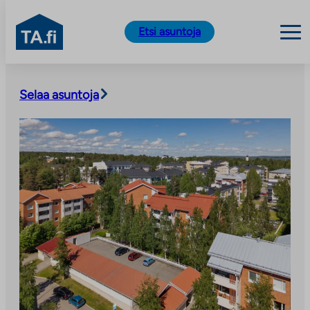
TA.fi
Etsi asuntoja
Siirry
sisältöön
Selaa asuntoja