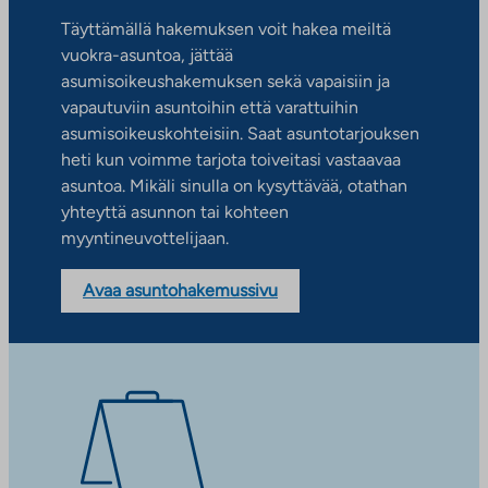
Täyttämällä hakemuksen voit hakea meiltä
vuokra-asuntoa, jättää
asumisoikeushakemuksen sekä vapaisiin ja
vapautuviin asuntoihin että varattuihin
asumisoikeuskohteisiin. Saat asuntotarjouksen
heti kun voimme tarjota toiveitasi vastaavaa
asuntoa. Mikäli sinulla on kysyttävää, otathan
yhteyttä asunnon tai kohteen
myyntineuvottelijaan.
Avaa asuntohakemussivu