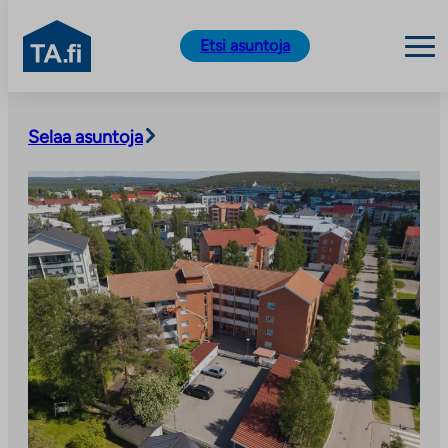
TA.fi
Etsi asuntoja
Siirry
sisältöön
Selaa asuntoja