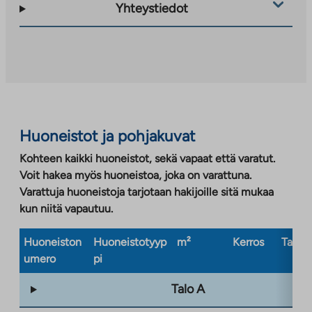
Yhteystiedot
Huoneistot ja pohjakuvat
Kohteen kaikki huoneistot, sekä vapaat että varatut.
Voit hakea myös huoneistoa, joka on varattuna.
Varattuja huoneistoja tarjotaan hakijoille sitä mukaa
kun niitä vapautuu.
Huoneiston
Huoneistotyyp
m²
Kerros
Taloty
umero
pi
Talo A