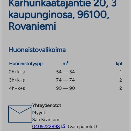
Karhunkaatajantie 20, 3
kaupunginosa, 96100,
Rovaniemi
Huoneistovalikoima
Huoneistotyyppi
m²
kpl
2h+k+s
54 — 54
1
3h+k+s
74 — 74
2
4h+k+s
90 — 90
2
Yhteydenotot
Myynti
Sari Kiviniemi
Linkki
0409222898
(vain puhelut)