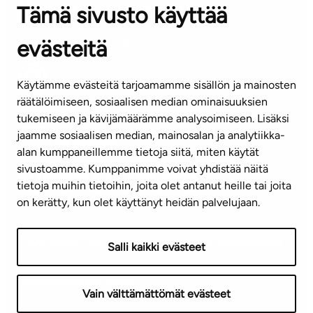
Tämä sivusto käyttää
ASIAKASPALVELUKESKUS
Puh. 045 7734 3777
evästeitä
(arkisin klo 8-16)
info@ta.fi
Käytämme evästeitä tarjoamamme sisällön ja mainosten
räätälöimiseen, sosiaalisen median ominaisuuksien
tukemiseen ja kävijämäärämme analysoimiseen. Lisäksi
jaamme sosiaalisen median, mainosalan ja analytiikka-
Tilaa uutiskirje
alan kumppaneillemme tietoja siitä, miten käytät
sivustoamme. Kumppanimme voivat yhdistää näitä
Mediapankki
tietoja muihin tietoihin, joita olet antanut heille tai joita
on kerätty, kun olet käyttänyt heidän palvelujaan.
Käyttöehdot
Tietosuojaseloste
Saavutettavuusseloste
Salli kaikki evästeet
Näytä evästeasetukseni
Vain välttämättömät evästeet