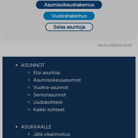
Asumisoikeushakemus
Vuokrahakemus
Selaa asuntoja
Versio 260615.2005
ASUNNOT
Etsi asuntoa
Asumisoikeusasunnot
Vuokra-asunnot
Senioriasunnot
Uudiskohteet
Kaikki kohteet
ASUKKAALLE
Jätä vikailmoitus