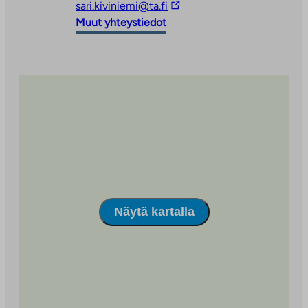
vie
Linkki
sari.kiviniemi@ta.fi
ulkopuoliseen
vie
Muut yhteystiedot
palveluun
ulkopuoliseen
palveluun
Näytä kartalla