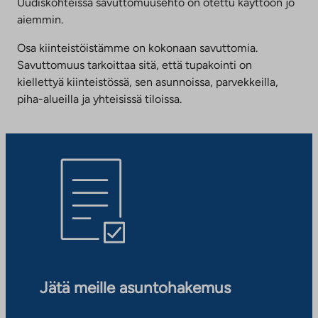
Uudiskohteissa savuttomuusehto on otettu käyttöön jo
aiemmin.
Osa kiinteistöistämme on kokonaan savuttomia.
Savuttomuus tarkoittaa sitä, että tupakointi on
kiellettyä kiinteistössä, sen asunnoissa, parvekkeilla,
piha-alueilla ja yhteisissä tiloissa.
Jätä meille asuntohakemus