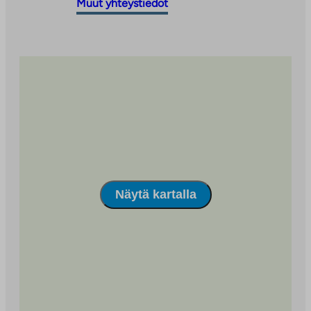
ulkopuoliseen
vie
Muut yhteystiedot
palveluun
ulkopuoliseen
palveluun
Näytä kartalla