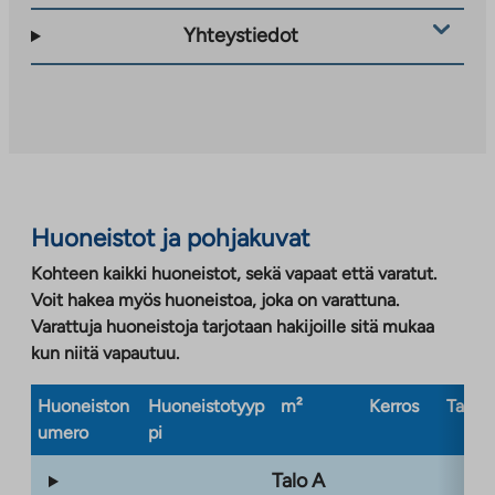
vie
ulkopuoliseen
Yhteystiedot
palveluun.
Linkki
aukeaa
uuteen
välilehteen
Huoneistot ja pohjakuvat
Kohteen kaikki huoneistot, sekä vapaat että varatut.
Voit hakea myös huoneistoa, joka on varattuna.
Varattuja huoneistoja tarjotaan hakijoille sitä mukaa
kun niitä vapautuu.
Huoneiston
Huoneistotyyp
m²
Kerros
Taloty
umero
pi
Talo A