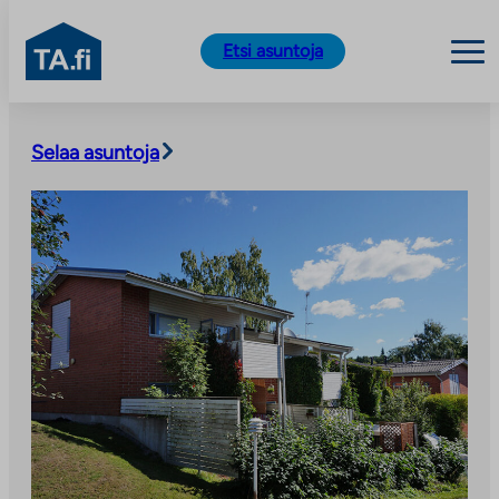
TA.fi
Etsi asuntoja
Siirry
sisältöön
Selaa asuntoja