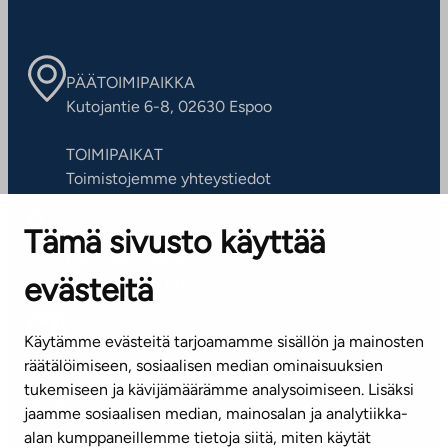
PÄÄTOIMIPAIKKA
Kutojantie 6-8, 02630 Espoo
TOIMIPAIKAT
Toimistojemme yhteystiedot
Tämä sivusto käyttää
ASIAKASPALVELUKESKUS
Puh. 045 7734 3777
evästeitä
(arkisin klo 8-16)
info@ta.fi
Käytämme evästeitä tarjoamamme sisällön ja mainosten
räätälöimiseen, sosiaalisen median ominaisuuksien
tukemiseen ja kävijämäärämme analysoimiseen. Lisäksi
jaamme sosiaalisen median, mainosalan ja analytiikka-
Tilaa uutiskirje
alan kumppaneillemme tietoja siitä, miten käytät