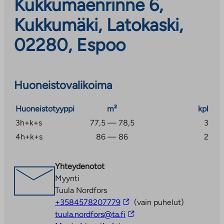
Kukkumäenrinne 6,
Kukkumäki, Latokaski,
02280, Espoo
Huoneistovalikoima
Huoneistotyyppi
m²
kpl
3h+k+s
77,5 — 78,5
3
4h+k+s
86 — 86
2
Yhteydenotot
Myynti
Tuula Nordfors
Linkki
+3584578207779
(vain puhelut)
vie
Linkki
tuula.nordfors@ta.fi