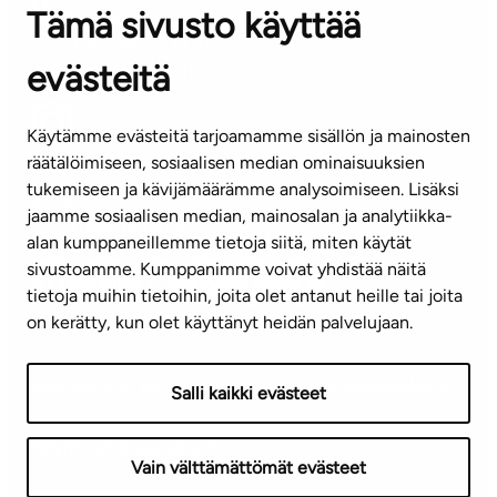
Tämä sivusto käyttää
ASIAKASPALVELUKESKUS
Puh. 045 7734 3777
evästeitä
(arkisin klo 8-16)
info@ta.fi
Käytämme evästeitä tarjoamamme sisällön ja mainosten
räätälöimiseen, sosiaalisen median ominaisuuksien
tukemiseen ja kävijämäärämme analysoimiseen. Lisäksi
jaamme sosiaalisen median, mainosalan ja analytiikka-
Tilaa uutiskirje
alan kumppaneillemme tietoja siitä, miten käytät
sivustoamme. Kumppanimme voivat yhdistää näitä
Mediapankki
tietoja muihin tietoihin, joita olet antanut heille tai joita
on kerätty, kun olet käyttänyt heidän palvelujaan.
Käyttöehdot
Tietosuojaseloste
Saavutettavuusseloste
Salli kaikki evästeet
Näytä evästeasetukseni
Vain välttämättömät evästeet