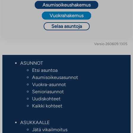
Asumisoikeushakemus
Vuokrahakemus
Selaa asuntoja
Versio 260609.1305
ASUNNOT
Etsi asuntoa
Asumisoikeusasunnot
Vuokra-asunnot
Senioriasunnot
Uudiskohteet
Kaikki kohteet
ASUKKAALLE
Jätä vikailmoitus