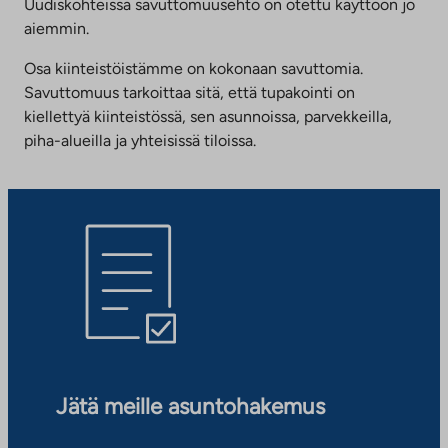
Uudiskohteissa savuttomuusehto on otettu käyttöön jo
aiemmin.
Osa kiinteistöistämme on kokonaan savuttomia.
Savuttomuus tarkoittaa sitä, että tupakointi on
kiellettyä kiinteistössä, sen asunnoissa, parvekkeilla,
piha-alueilla ja yhteisissä tiloissa.
Jätä meille asuntohakemus