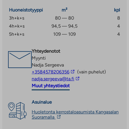
kunnostettu vuonna 2016.
Huoneistotyyppi
m²
kpl
3h+k+s
80 — 80
8
4h+k+s
94,5 — 94,5
4
5h+k+s
109 — 109
4
Yhteydenotot
Myynti
Nadja Sergeeva
Linkki
+3584578206356
(vain puhelut)
vie
Linkki
nadja.sergeeva@ta.fi
ulkopuoliseen
vie
Muut yhteystiedot
palveluun
ulkopuoliseen
palveluun
Asuinalue
Huoletonta kerrostaloasumista Kangasalan
Linkki
Suoramalla
vie
ulkopuoliseen