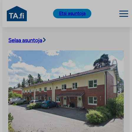
TA.fi
Etsi asuntoja
Siirry
sisältöön
Selaa asuntoja