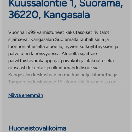
Kuussalontie 1, Suorama,
36220, Kangasala
Vuonna 1999 valmistuneet kaksitasoiset rivitalot
sijaitsevat Kangasalan Suoramalla rauhallisella ja
luonnonläheisellä alueella, hyvien kulkuyhteyksien ja
palvelujen läheisyydessä. Alueella sijaitsee
päivittäistavarakauppoja, päiväkoti ja alakoulu sekä
runsaasti liikunta- ja ulkoilumahdollisuuksia.
Kangasalan keskustaan on matkaa neljä kilometriä ja
Tampereen keskustaan 15 kilometriä. Asunnoissa on
oma sauna ja parveke sekä suojaisa piha. A-talon
Näytä enemmän
huoneistoihin on tehty pesuhuoneremontti.
Huoneistokohtaiset lämpimät irtaimistovarastot
sijaitsevat talousrakennuksessa.
Lämmityspistokkeelliset autopaikat sijaitsevat
asuntojen edessä. Piha-alueella on kuivaus- ja
Huoneistovalikoima
tomutuspisteet sekä lasten leikkipaikka, joka on