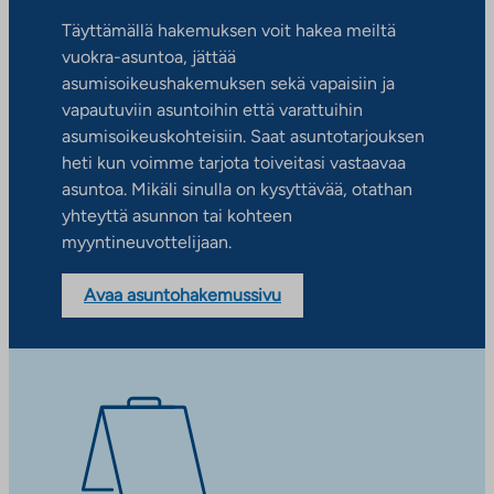
Täyttämällä hakemuksen voit hakea meiltä
vuokra-asuntoa, jättää
asumisoikeushakemuksen sekä vapaisiin ja
vapautuviin asuntoihin että varattuihin
asumisoikeuskohteisiin. Saat asuntotarjouksen
heti kun voimme tarjota toiveitasi vastaavaa
asuntoa. Mikäli sinulla on kysyttävää, otathan
yhteyttä asunnon tai kohteen
myyntineuvottelijaan.
Avaa asuntohakemussivu