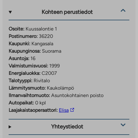
Kohteen perustiedot
Osoite:
Kuussalontie 1
Postinumero:
36220
Kaupunki:
Kangasala
Kaupunginosa:
Suorama
Asuntoja:
16
Valmistumisvuosi:
1999
Energialuokka:
C2007
Talotyyppi:
Rivitalo
Lämmitysmuoto:
Kaukolämpö
Ilmanvaihtomuoto:
Asuntokohtainen poisto
Autopaikat:
0 kpl
Linkki
Laajakaistaoperaattori:
Elisa
vie
ulkopuoliseen
Yhteystiedot
palveluun.