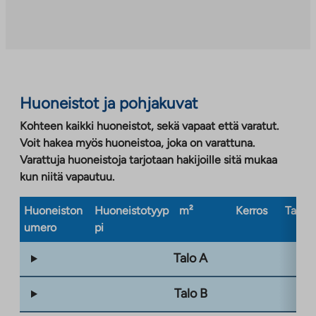
Linkki
aukeaa
uuteen
välilehteen
Huoneistot ja pohjakuvat
Kohteen kaikki huoneistot, sekä vapaat että varatut.
Voit hakea myös huoneistoa, joka on varattuna.
Varattuja huoneistoja tarjotaan hakijoille sitä mukaa
kun niitä vapautuu.
Huoneiston
Huoneistotyyp
m²
Kerros
Taloty
umero
pi
Talo A
Talo B