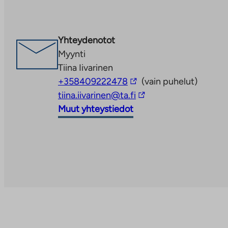
aukeaa
uuteen
välilehteen
Yhteydenotot
Myynti
Tiina Iivarinen
Linkki
+358409222478
(vain puhelut)
vie
Linkki
tiina.iivarinen@ta.fi
ulkopuoliseen
vie
Muut yhteystiedot
palveluun
ulkopuoliseen
palveluun