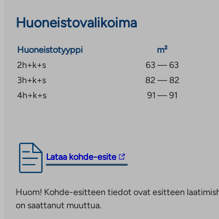
Täytä asuntohakemus: https://ta.fi/vuokrahakemus.
Huoneistovalikoima
tarkistetaan. Vuokrasopimus tehdään toistaiseksi v
kuukauden irtisanomisajalla, ei minimivuokra-aikaa.
Huoneistotyyppi
m²
2h+k+s
63 — 63
3h+k+s
82 — 82
4h+k+s
91 — 91
Linkki
Lataa kohde-esite
vie
ulkopuoliseen
Huom! Kohde-esitteen tiedot ovat esitteen laatimish
palveluun.
on saattanut muuttua.
Linkki