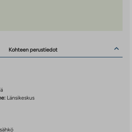
Kohteen perustiedot
lä
ne:
Länsikeskus
sähkö