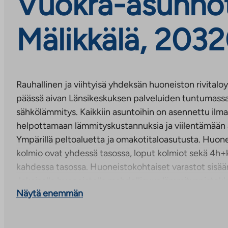
Vuokra-asunnot
Mälikkälä, 2032
Rauhallinen ja viihtyisä yhdeksän huoneiston rivital
päässä aivan Länsikeskuksen palveluiden tuntumass
sähkölämmitys. Kaikkiin asuntoihin on asennettu i
helpottamaan lämmityskustannuksia ja viilentämään a
Ympärillä peltoaluetta ja omakotitaloasutusta. Huonei
kolmio ovat yhdessä tasossa, loput kolmiot sekä 4h+
kahdessa tasossa. Huoneistokohtaiset varastot sisää
Jokaisella huoneistolla mahdollisuus lämmityspistokk
Näytä enemmän
Luonnonläheiset ulkoilureitit löytyvät kävelymatkan 
liikenneyhteydet Turun keskustaan ja Raisioon. Turu
Raision keskustaan noin 3,5 km ja Raision Myllyyn noi