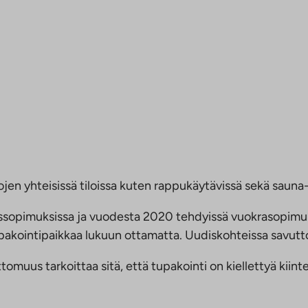
jen yhteisissä tiloissa kuten rappukäytävissä sekä sauna- 
ussopimuksissa ja vuodesta 2020 tehdyissä vuokrasopimu
 tupakointipaikkaa lukuun ottamatta. Uudiskohteissa savu
us tarkoittaa sitä, että tupakointi on kiellettyä kiinteis