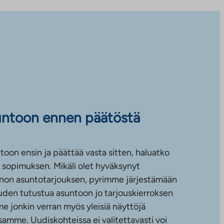
untoon ennen päätöstä
toon ensin ja päättää vasta sitten, haluatko
sopimuksen. Mikäli olet hyväksynyt
non asuntotarjouksen, pyrimme järjestämään
uuden tutustua asuntoon jo tarjouskierroksen
e jonkin verran myös yleisiä näyttöjä
amme. Uudiskohteissa ei valitettavasti voi