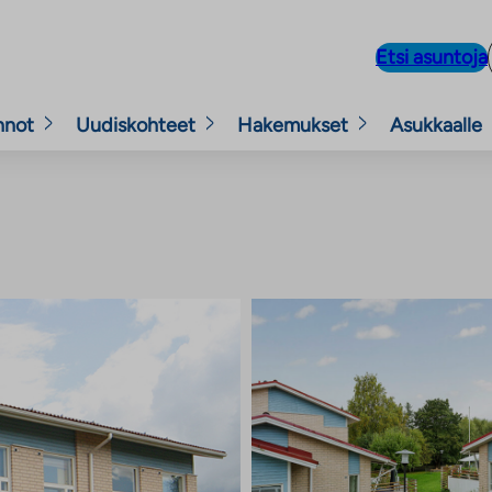
Etsi asuntoja
nnot
Uudiskohteet
Hakemukset
Asukkaalle